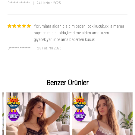
P****** *******
|
24 Haziran 2025
Yorumlara aldanip aldim,bedeni cok kucuk,xxl almama
ragmen m gibi oldu,kendime aldim ama kizim
giyecek,yeri ince ama bedenleri kucuk
Ç****** *******
|
23 Haziran 2025
Benzer Ürünler