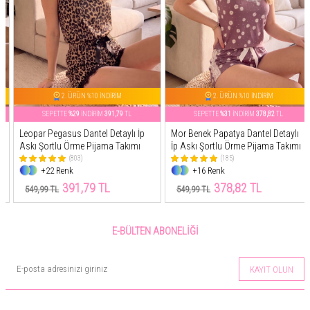
2. ÜRÜN %10 İNDİRİM
2. ÜRÜN %10 İNDİRİM
SEPETTE
%29
İNDİRİM
391,79
TL
SEPETTE
%31
İNDİRİM
378,82
TL
Leopar Pegasus Dantel Detaylı İp
Mor Benek Papatya Dantel Detaylı
Askı Şortlu Örme Pijama Takımı
İp Askı Şortlu Örme Pijama Takımı
(803)
(185)
+22 Renk
+16 Renk
391,79 TL
378,82 TL
549,99 TL
549,99 TL
E-BÜLTEN ABONELIĞI
KAYIT OLUN