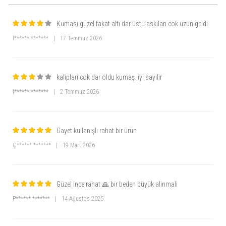
Kumaş esnek midir?
Kuması guzel fakat altı dar üstü askıları cok uzun geldi
Evet, likra içeriği sayesinde esnek bir yapıya sahiptir.
Pijama takımının desen ve renk seçenekleri var mı?
İ****** *******
|
17 Temmuz 2026
Evet, farklı renk ve desen seçenekleriyle sunulmaktadır.
kaliplari cok dar oldu kumaş. iyi sayilir
I****** *******
|
2 Temmuz 2026
Gayet kullanışlı rahat bir ürün
Ç****** *******
|
19 Mart 2026
Güzel ince rahat 🙏 bir beden büyük alinmali
P****** *******
|
14 Ağustos 2025