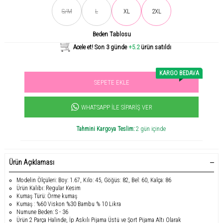
Son gün içerisinde
508
kişi tarafından incelendi!
S/M
L
XL
2XL
Beden Tablosu
Acele et! Son 3 günde
+5.2
ürün satıldı
KARGO BEDAVA
SEPETE EKLE
Sevilen ürün! 11.3B kişi favoriledi!
+1052
ürün satıldı
WHATSAPP İLE SIPARIŞ VER
Tahmini Kargoya Teslim:
2 gün içinde
Ürün Açıklaması
Modelin Ölçüleri: Boy: 1.67, Kilo: 45, Göğüs: 82, Bel: 60, Kalça: 86
Ürün Kalıbı: Regular Kesim
Kumaş Türü: Örme kumaş
Kumaş : %60 Viskon %30 Bambu % 10 Likra
Numune Beden: S - 36
Ürün 2 Parça Halinde, İp Askılı Pijama Üstü ve Şort Pijama Altı Olarak