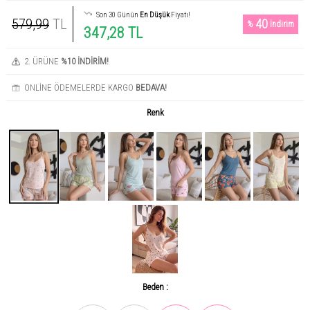
Son 30 Günün
En Düşük
Fiyatı!
579,99
TL
40
%
İndirim
347,28 TL
2. ÜRÜNE
%10 İNDİRİM!
ONLİNE ÖDEMELERDE KARGO
BEDAVA!
Renk
Beden :