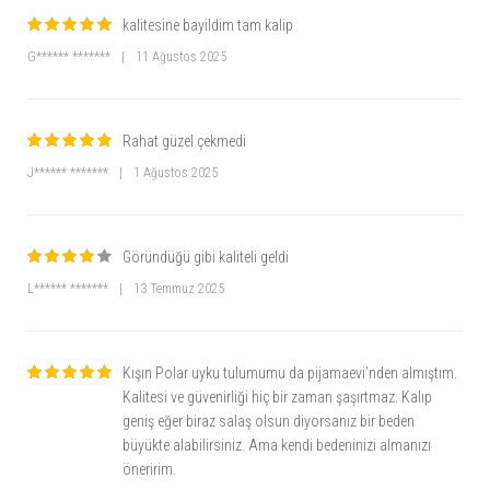
kalitesine bayildim tam kalip
G****** *******
|
11 Ağustos 2025
Rahat güzel çekmedi
J****** *******
|
1 Ağustos 2025
Göründüğü gibi kaliteli geldi
L****** *******
|
13 Temmuz 2025
Kışın Polar uyku tulumumu da pijamaevi’nden almıştım.
Kalitesi ve güvenirliği hiç bir zaman şaşırtmaz. Kalıp
geniş eğer biraz salaş olsun diyorsanız bir beden
büyükte alabilirsiniz. Ama kendi bedeninizi almanızı
öneririm.