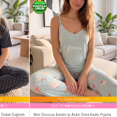
İM
2. ÜRÜN %10 İNDİRİM
,99
TL
SEPETTE
%20
İNDİRİM
519,99
TL
u Önden Düğmeli
Mint Glorious Baskılı Ip Askılı Örme Kadın Pijama