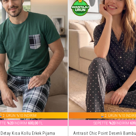
2. ÜRÜN %10 İNDİRİM
2. ÜRÜN %10 İNDİR
ETTE
%20
İNDİRİM
600,00
TL
SEPETTE
%20
İNDİRİM
639
 Detay Kısa Kollu Erkek Pijama
Antrasit Chic Point Desenli Bamb