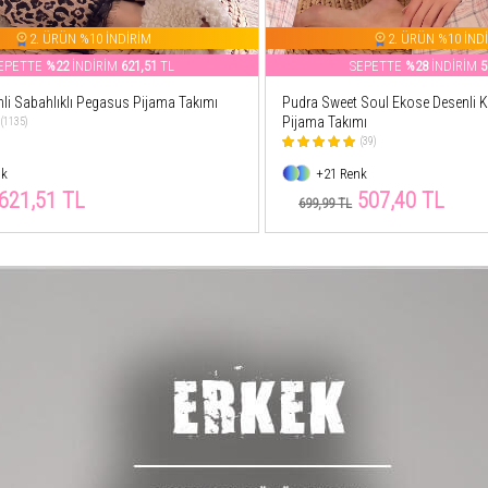
2. ÜRÜN %10 İNDİRİM
2. ÜRÜN %10 İNDİRİ
ETTE
%22
İNDİRİM
621,51
TL
SEPETTE
%28
İNDİRİM
507,
Sabahlıklı Pegasus Pijama Takımı
Pudra Sweet Soul Ekose Desenli Kısa
Pijama Takımı
35)
(39)
+21 Renk
1,51 TL
507,40 TL
699,99 TL