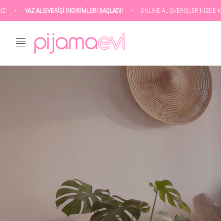
IŞVERİŞİ İNDİRİMLERİ BAŞLADI!
•
ONLİNE ALIŞVERİŞLERİNİZDE KARGO ÜCRETSİZ