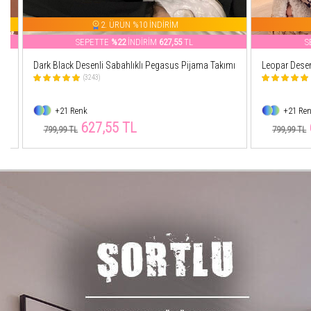
2. ÜRÜN %10 İNDİRİM
SEPETTE
%22
İNDİRİM
627,55
TL
SEP
Dark Black Desenli Sabahlıklı Pegasus Pijama Takımı
Leopar Desenli 
(3243)
(11
+21 Renk
+21 Renk
627,55 TL
62
799,99 TL
799,99 TL