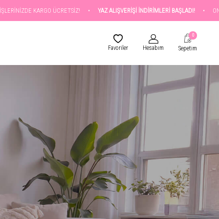
RGO ÜCRETSİZ!
•
YAZ ALIŞVERİŞİ İNDİRİMLERİ BAŞLADI!
•
ONLİNE ALIŞVERİŞ
0
Favoriler
Hesabım
Sepetim