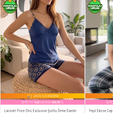
2. ÜRÜN %10 İNDİRİM
SEPETTE
%20
İNDİRİM
439,99
TL
SEP
Lacivert Flore Chic Exclusive Şortlu Örme Dantel
Yeşil Ekose Cep