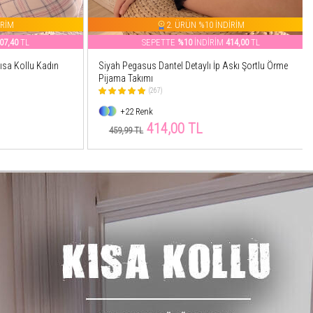
M
2. ÜRÜN %10 İNDİRİM
40
TL
SEPETTE
%10
İNDİRİM
414,00
TL
 Kollu Kadın
Siyah Pegasus Dantel Detaylı İp Askı Şortlu Örme
Pijama Takımı
(267)
+22 Renk
414,00 TL
459,99 TL