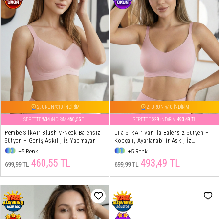
2. ÜRÜN %10 İNDİRİM
2. ÜRÜN %10 İNDİRİM
SEPETTE
%34
İNDİRİM
460,55
TL
SEPETTE
%29
İNDİRİM
493,49
TL
Pembe SilkAir Blush V-Neck Balensiz
Lila SilkAir Vanilla Balensiz Sütyen –
Sütyen – Geniş Askılı, İz Yapmayan
Kopçalı, Ayarlanabilir Askı, İz
Yapmayan
+5 Renk
+5 Renk
460,55 TL
493,49 TL
699,99 TL
699,99 TL