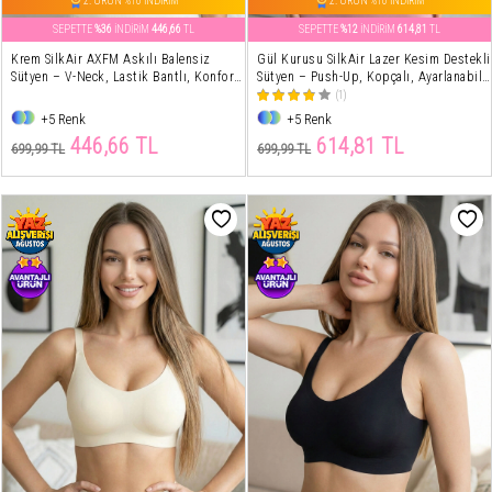
2. ÜRÜN %10 İNDİRİM
2. ÜRÜN %10 İNDİRİM
SEPETTE
%36
İNDİRİM
446,66
TL
SEPETTE
%12
İNDİRİM
614,81
TL
Krem SilkAir AXFM Askılı Balensiz
Gül Kurusu SilkAir Lazer Kesim Destekli
Sütyen – V-Neck, Lastik Bantlı, Konfor
Sütyen – Push-Up, Kopçalı, Ayarlanabilir
Destek
Askı, İz Yapmayan
(1)
+5 Renk
+5 Renk
446,66 TL
614,81 TL
699,99 TL
699,99 TL