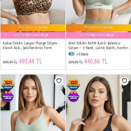
2. ÜRÜN %10 İNDİRİM
2. ÜRÜN %10 İNDİRİM
SEPETTE
%29
İNDİRİM
493,49
TL
SEPETTE
%36
İNDİRİM
446,66
TL
Kahve SilkAir Leopar Plunge Sütyen -
Mint SilkAir AXFM Askılı Balensiz
Klasik Askı, Şekillendirici Form
Sütyen – V-Neck, Lastik Bantlı, Konfor
Destek
+5 Renk
493,49 TL
446,66 TL
699,99 TL
699,99 TL