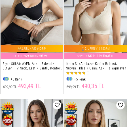
2. ÜRÜN %10 İNDİRİM
2. ÜRÜN %10 İNDİRİM
SEPETTE
%29
İNDİRİM
493,49
TL
SEPETTE
%30
İNDİRİM
490,35
TL
Siyah SilkAir AXFM Askılı Balensiz
Krem SilkAir Lazer Kesim Balensiz
Sütyen – V-Neck, Lastik Bantlı, Konfor
Sütyen - Klasik Geniş Askı, İz Yapmayan
Destek
(1)
+5 Renk
+5 Renk
493,49 TL
490,35 TL
699,99 TL
699,99 TL