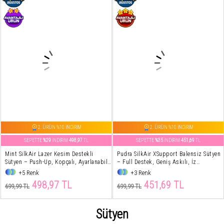
2. ÜRÜN %10 İNDİRİM
2. ÜRÜN %10 İNDİRİM
SEPETTE
%29
İNDİRİM
498,97
TL
SEPETTE
%35
İNDİRİM
451,69
TL
Mint SilkAir Lazer Kesim Destekli
Pudra SilkAir XSupport Balensiz Sütyen
Sütyen – Push-Up, Kopçalı, Ayarlanabilir
– Full Destek, Geniş Askılı, İz
Askı, İz Yapmayan
Yapmayan
+5 Renk
+3 Renk
498,97 TL
451,69 TL
699,99 TL
699,99 TL
Sütyen