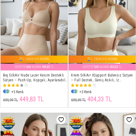
2. ÜRÜN %10 İNDİRİM
2. ÜRÜN %10 İNDİRİM
SEPETTE
%36
İNDİRİM
449,83
TL
SEPETTE
%42
İNDİRİM
404,33
TL
Bej SilkAir Nude Lazer Kesim Destekli
Krem SilkAir XSupport Balensiz Sütyen
Sütyen – Push-Up, Kopçalı, Ayarlanabilir
– Full Destek, Geniş Askılı, İz
Askı, İz Yapmayan
Yapmayan
(1)
(1)
+5 Renk
+3 Renk
449,83 TL
404,33 TL
699,99 TL
699,99 TL