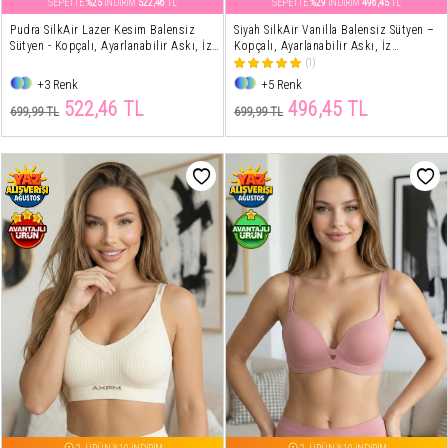
SEPETTE
%25
İNDİRİM
522,46
TL
SEPETTE
%29
İNDİRİM
496,45
TL
Pudra SilkAir Lazer Kesim Balensiz
Siyah SilkAir Vanilla Balensiz Sütyen –
Sütyen - Kopçalı, Ayarlanabilir Askı, İz
Kopçalı, Ayarlanabilir Askı, İz
Yapmayan
Yapmayan
(1)
+3 Renk
+5 Renk
522,46 TL
496,45 TL
699,99 TL
699,99 TL