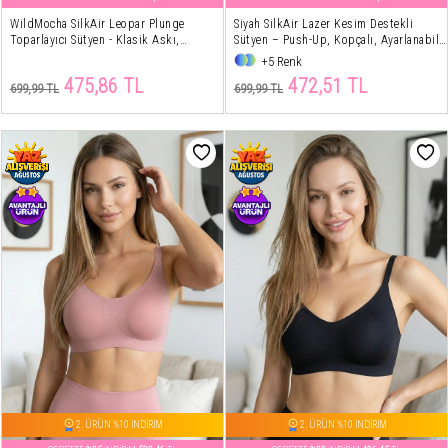
WildMocha SilkAir Leopar Plunge
Siyah SilkAir Lazer Kesim Destekli
Toparlayıcı Sütyen - Klasik Askı,
Sütyen – Push-Up, Kopçalı, Ayarlanabilir
Şekillendirici Form
Askı, İz Yapmayan
+5 Renk
475,86 TL
472,51 TL
699,99 TL
699,99 TL
2. ÜRÜN %10 İNDİRİM
2. ÜRÜN %10 İNDİRİM