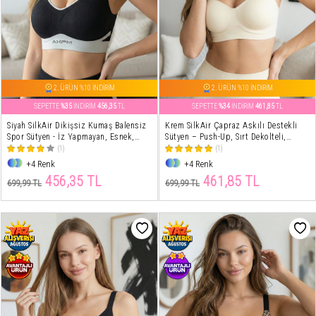
2. ÜRÜN %10 İNDİRİM
2. ÜRÜN %10 İNDİRİM
SEPETTE
%35
İNDİRİM
456,35
TL
SEPETTE
%34
İNDİRİM
461,85
TL
Siyah SilkAir Dikişsiz Kumaş Balensiz
Krem SilkAir Çapraz Askılı Destekli
Spor Sütyen - İz Yapmayan, Esnek,
Sütyen – Push-Up, Sırt Dekolteli,
Günlük Konfor
Kopçalı, Ayarlanabilir Askı
(1)
(1)
+4 Renk
+4 Renk
456,35 TL
461,85 TL
699,99 TL
699,99 TL