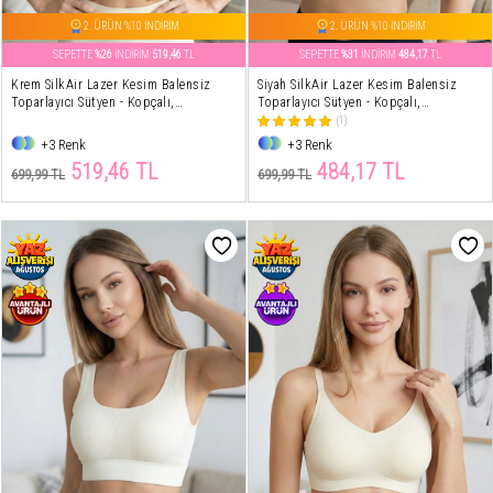
2. ÜRÜN %10 İNDİRİM
2. ÜRÜN %10 İNDİRİM
SEPETTE
%26
İNDİRİM
519,46
TL
SEPETTE
%31
İNDİRİM
484,17
TL
Krem SilkAir Lazer Kesim Balensiz
Siyah SilkAir Lazer Kesim Balensiz
Toparlayıcı Sütyen - Kopçalı,
Toparlayıcı Sütyen - Kopçalı,
Ayarlanabilir Askı, İz Yapmayan
Ayarlanabilir Askı, İz Yapmayan
(1)
+3 Renk
+3 Renk
519,46 TL
484,17 TL
699,99 TL
699,99 TL