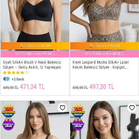
2. ÜRÜN %10 İNDİRİM
2. ÜRÜN %10 İNDİRİM
SEPETTE
%33
İNDİRİM
471,34
TL
SEPETTE
%29
İNDİRİM
497,30
TL
Siyah SilkAir Blush V-Neck Balensiz
Krem Leopard Mocha SilkAir Lazer
Sütyen – Geniş Askılı, İz Yapmayan
Kesim Balensiz Sütyen - Kopçalı,
Ayarlanabilir Askı, İz Yapmayan
(1)
+5 Renk
471,34 TL
497,30 TL
699,99 TL
699,99 TL