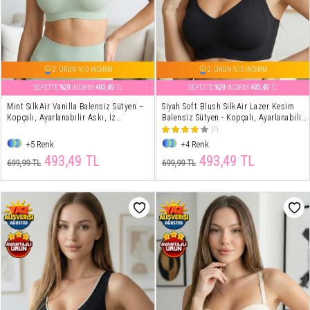
2. ÜRÜN %10 İNDİRİM
2. ÜRÜN %10 İNDİRİM
SEPETTE
%29
İNDİRİM
493,49
TL
SEPETTE
%29
İNDİRİM
493,49
TL
Mint SilkAir Vanilla Balensiz Sütyen –
Siyah Soft Blush SilkAir Lazer Kesim
Kopçalı, Ayarlanabilir Askı, İz
Balensiz Sütyen - Kopçalı, Ayarlanabilir
Yapmayan
Askı, İz Yapmayan
(1)
+5 Renk
+4 Renk
493,49 TL
493,49 TL
699,99 TL
699,99 TL