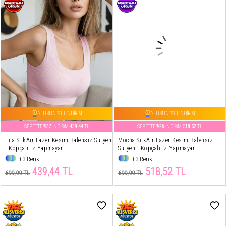
2. ÜRÜN %10 İNDİRİM
2. ÜRÜN %10 İNDİRİM
SEPETTE
%37
İNDİRİM
439,44
TL
SEPETTE
%26
İNDİRİM
518,52
TL
Lila SilkAir Lazer Kesim Balensiz Sütyen
Mocha SilkAir Lazer Kesim Balensiz
- Kopçalı İz Yapmayan
Sütyen - Kopçalı İz Yapmayan
+3 Renk
+3 Renk
439,44 TL
518,52 TL
699,99 TL
699,99 TL