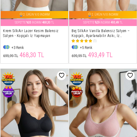
2. ÜRÜN %10 İNDİRİM
2. ÜRÜN %10 İNDİRİM
SEPETTE
%33
İNDİRİM
468,30
TL
SEPETTE
%29
İNDİRİM
493,49
TL
Krem SilkAir Lazer Kesim Balensiz
Bej SilkAir Vanilla Balensiz Sütyen –
Sütyen - Kopçalı İz Yapmayan
Kopçalı, Ayarlanabilir Askı, İz
Yapmayan
(1)
+3 Renk
+5 Renk
468,30 TL
493,49 TL
699,99 TL
699,99 TL