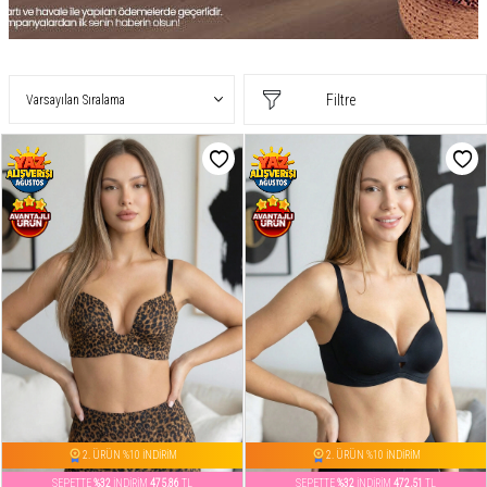
Filtre
2. ÜRÜN %10 İNDİRİM
2. ÜRÜN %10 İNDİRİM
SEPETTE
%32
İNDİRİM
475,86
TL
SEPETTE
%32
İNDİRİM
472,51
TL