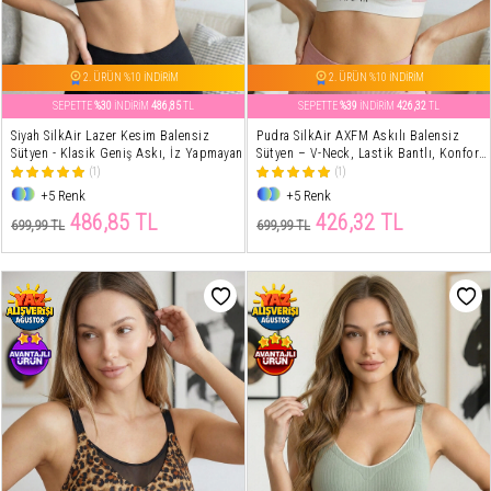
2. ÜRÜN %10 İNDİRİM
2. ÜRÜN %10 İNDİRİM
SEPETTE
%30
İNDİRİM
486,85
TL
SEPETTE
%39
İNDİRİM
426,32
TL
Siyah SilkAir Lazer Kesim Balensiz
Pudra SilkAir AXFM Askılı Balensiz
Sütyen - Klasik Geniş Askı, İz Yapmayan
Sütyen – V-Neck, Lastik Bantlı, Konfor
Destek
(1)
(1)
+5 Renk
+5 Renk
486,85 TL
426,32 TL
699,99 TL
699,99 TL