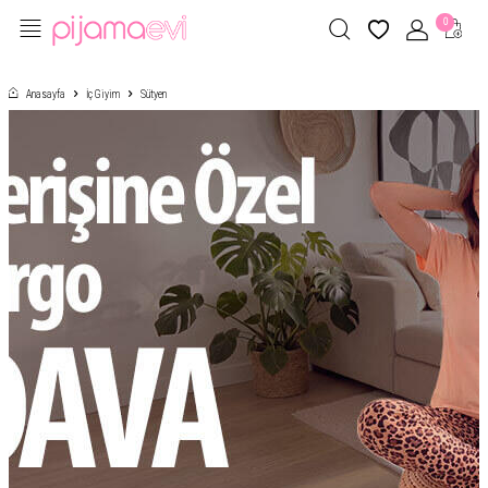
0
Anasayfa
İç Giyim
Sütyen