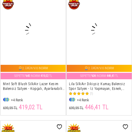
2. ÜRÜN %10 İNDİRİM
2. ÜRÜN %10 İNDİRİM
SEPETTE
%40
İNDİRİM
419,02
TL
SEPETTE
%36
İNDİRİM
446,41
TL
Mint Soft Blush SilkAir Lazer Kesim
Lila SilkAir Dikişsiz Kumaş Balensiz
Balensiz Sütyen - Kopçalı, Ayarlanabilir
Spor Sütyen - İz Yapmayan, Esnek,
Askı, İz Yapmayan
Günlük Konfor
(1)
+4 Renk
+4 Renk
419,02 TL
446,41 TL
699,99 TL
699,99 TL