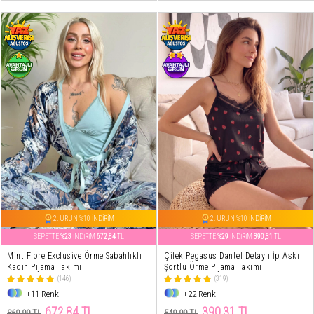
2. ÜRÜN %10 İNDİRİM
2. ÜRÜN %10 İNDİRİM
SEPETTE
%23
İNDİRİM
672,84
TL
SEPETTE
%29
İNDİRİM
390,31
TL
Mint Flore Exclusive Örme Sabahlıklı
Çilek Pegasus Dantel Detaylı İp Askı
Kadın Pijama Takımı
Şortlu Örme Pijama Takımı
(146)
(319)
+11 Renk
+22 Renk
672,84 TL
390,31 TL
869,99 TL
549,99 TL