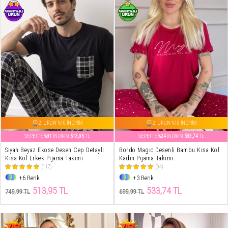
2. ÜRÜN %10 İNDİRİM
2. ÜRÜN %10 İNDİRİM
SEPETTE
%31
İNDİRİM
513,95
TL
SEPETTE
%24
İNDİRİM
533,74
TL
Siyah Beyaz Ekose Desen Cep Detaylı
Bordo Magic Desenli Bambu Kısa Kol
Kısa Kol Erkek Pijama Takımı
Kadın Pijama Takımı
(117)
(94)
+6 Renk
+3 Renk
513,95 TL
533,74 TL
749,99 TL
699,99 TL