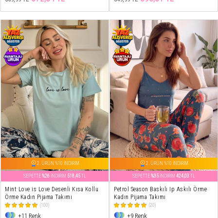
2. ÜRÜN %10 İNDİRİM
2. ÜRÜN %10 İNDİRİM
SEPETTE
%26
İNDİRİM
518,45
TL
SEPETTE
%35
İNDİRİM
424,03
TL
Mint Love is Love Desenli Kısa Kollu
Petrol Season Baskılı Ip Askılı Örme
Örme Kadın Pijama Takımı
Kadın Pijama Takımı
(100)
(20)
+11 Renk
+9 Renk