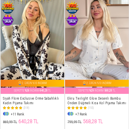
2. ÜRÜN %10 İNDİRİM
2. ÜRÜN %10 İNDİRİM
SEPETTE
%26
İNDİRİM
640,28
TL
SEPETTE
%29
İNDİRİM
568,28
TL
Siyah Flore Exclusive Örme Sabahlıklı
Ekru Twilight Glow Desenli Bambu
Kadın Pijama Takımı
Önden Düğmeli Kısa Kol Pijama Takımı
(318)
(155)
+11 Renk
+7 Renk
640,28 TL
568,28 TL
869,99 TL
799,99 TL