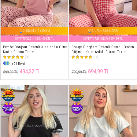
2. ÜRÜN %10 İNDİRİM
2. ÜRÜN %10 İNDİRİM
SEPETTE
%29
İNDİRİM
494,32
TL
SEPETTE
%13
İNDİRİM
694,99
TL
Pembe Bonjour Desenli Kısa Kollu Örme
Rouge Gingham Desenli Bambu Önden
Kadın Pijama Takımı
Düğmeli Kalın Askılı Pijama Takımı
(20)
(18)
+21 Renk
494,32 TL
694,99 TL
699,99 TL
799,99 TL