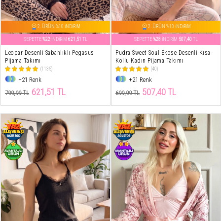
2. ÜRÜN %10 İNDİRİM
2. ÜRÜN %10 İNDİRİM
SEPETTE
%22
İNDİRİM
621,51
TL
SEPETTE
%28
İNDİRİM
507,40
TL
Leopar Desenli Sabahlıklı Pegasus
Pudra Sweet Soul Ekose Desenli Kısa
Pijama Takımı
Kollu Kadın Pijama Takımı
(1135)
(40)
+21 Renk
+21 Renk
621,51 TL
507,40 TL
799,99 TL
699,99 TL