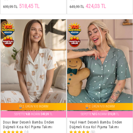
518,45 TL
424,03 TL
699,99 TL
649,99 TL
2. ÜRÜN %10 İNDİRİM
2. ÜRÜN %10 İNDİRİM
SEPETTE
%56
İNDİRİM
349,99
TL
SEPETTE
%35
İNDİRİM
519,08
TL
Doux Bear Desenli Bambu Önden
Yeşil Heart Desenli Bambu Önden
Düğmeli Kısa Kol Pijama Takımı
Düğmeli Kısa Kol Pijama Takımı
(14)
(50)