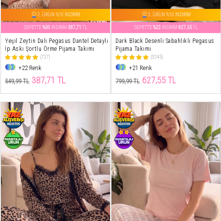
2. ÜRÜN %10 İNDİRİM
2. ÜRÜN %10 İNDİRİM
SEPETTE
%30
İNDİRİM
387,71
TL
SEPETTE
%22
İNDİRİM
627,55
TL
Yeşil Zeytin Dalı Pegasus Dantel Detaylı
Dark Black Desenli Sabahlıklı Pegasus
İp Askı Şortlu Örme Pijama Takımı
Pijama Takımı
(727)
(3245)
+22 Renk
+21 Renk
387,71 TL
627,55 TL
549,99 TL
799,99 TL