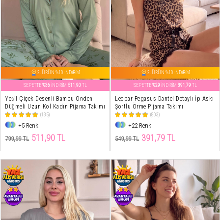
2. ÜRÜN %10 İNDİRİM
2. ÜRÜN %10 İNDİRİM
SEPETTE
%36
İNDİRİM
511,90
TL
SEPETTE
%29
İNDİRİM
391,79
TL
Yeşil Çiçek Desenli Bambu Önden
Leopar Pegasus Dantel Detaylı İp Askı
Düğmeli Uzun Kol Kadın Pijama Takımı
Şortlu Örme Pijama Takımı
(135)
(803)
+5 Renk
+22 Renk
511,90 TL
391,79 TL
799,99 TL
549,99 TL