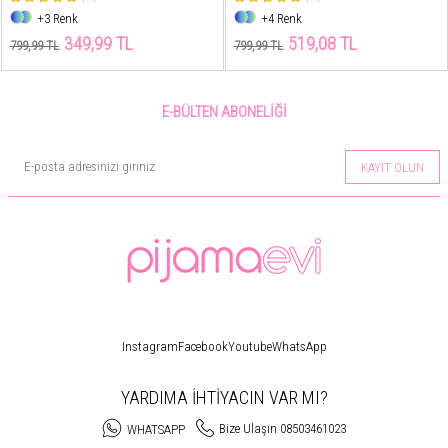
+3 Renk
+4 Renk
349,99 TL
519,08 TL
799,99 TL
799,99 TL
E-BÜLTEN ABONELIĞI
KAYIT OLUN
Instagram
Facebook
Youtube
WhatsApp
YARDIMA İHTİYACIN VAR MI?
Bize Ulaşın 08503461023
WHATSAPP