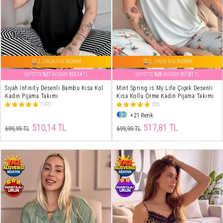
2. ÜRÜN %10 İNDİRİM
2. ÜRÜN %10 İNDİRİM
SEPETTE
%27
İNDİRİM
510,14
TL
SEPETTE
%26
İNDİRİM
517,81
TL
Siyah İnfinity Desenli Bambu Kısa Kol
Mint Spring is My Life Çiçek Desenli
Kadın Pijama Takımı
Kısa Kollu Örme Kadın Pijama Takımı
(147)
(53)
+21 Renk
510,14 TL
517,81 TL
699,99 TL
699,99 TL