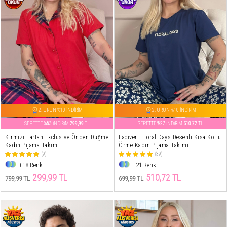
2. ÜRÜN %10 İNDİRİM
2. ÜRÜN %10 İNDİRİM
SEPETTE
%63
İNDİRİM
299,99
TL
SEPETTE
%27
İNDİRİM
510,72
TL
Kırmızı Tartan Exclusive Önden Düğmeli
Lacivert Floral Days Desenli Kısa Kollu
Kadın Pijama Takımı
Örme Kadın Pijama Takımı
(9)
(39)
+18 Renk
+21 Renk
299,99 TL
510,72 TL
799,99 TL
699,99 TL