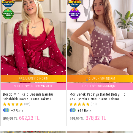
2. ÜRÜN %10 İNDİRİM
2. ÜRÜN %10 İNDİRİM
SEPETTE
%23
İNDİRİM
692,23
TL
SEPETTE
%31
İNDİRİM
378,82
TL
Bordo Mini Kalp Desenli Bambu
Mor Benek Papatya Dantel Detaylı İp
Sabahlıklı Kadın Pijama Takımı
Askı Şortlu Örme Pijama Takımı
(106)
(185)
+2 Renk
+16 Renk
692,23 TL
378,82 TL
899,99 TL
549,99 TL