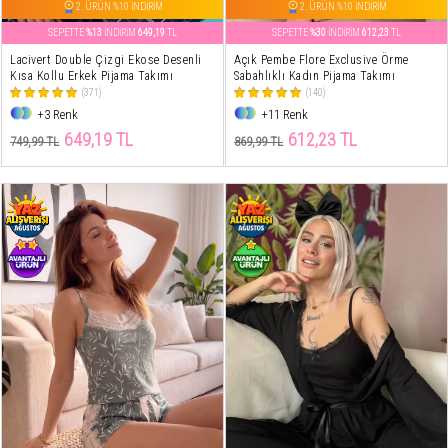
2. ÜRÜN %10 İNDİRİM
2. ÜRÜN %10 İNDİRİM
SEPETTE
%13
İNDİRİM
649,19
TL
SEPETTE
%30
İNDİRİM
612,23
TL
Lacivert Double Çizgi Ekose Desenli
Açık Pembe Flore Exclusive Örme
Kısa Kollu Erkek Pijama Takımı
Sabahlıklı Kadın Pijama Takımı
(371)
(140)
+3 Renk
+11 Renk
649,19 TL
612,23 TL
749,99 TL
869,99 TL