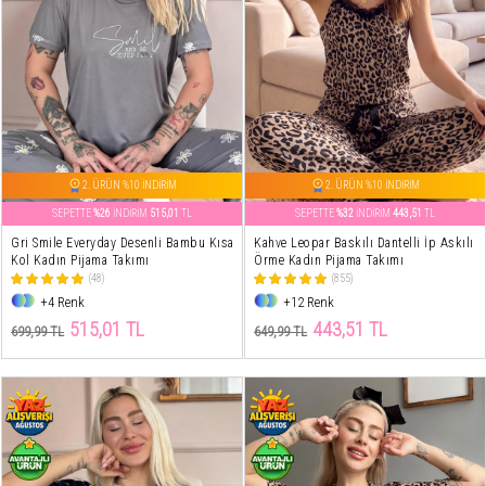
2. ÜRÜN %10 İNDİRİM
2. ÜRÜN %10 İNDİRİM
SEPETTE
%26
İNDİRİM
515,01
TL
SEPETTE
%32
İNDİRİM
443,51
TL
Gri Smile Everyday Desenli Bambu Kısa
Kahve Leopar Baskılı Dantelli İp Askılı
Kol Kadın Pijama Takımı
Örme Kadın Pijama Takımı
(48)
(855)
+4 Renk
+12 Renk
515,01 TL
443,51 TL
699,99 TL
649,99 TL