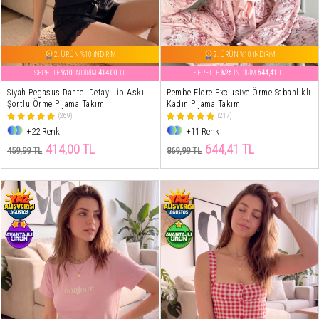
2. ÜRÜN %10 İNDİRİM
2. ÜRÜN %10 İNDİRİM
SEPETTE
%10
İNDİRİM
414,00
TL
SEPETTE
%26
İNDİRİM
644,41
TL
Siyah Pegasus Dantel Detaylı İp Askı
Pembe Flore Exclusive Örme Sabahlıklı
Şortlu Örme Pijama Takımı
Kadın Pijama Takımı
(269)
(217)
+22 Renk
+11 Renk
414,00 TL
644,41 TL
459,99 TL
869,99 TL