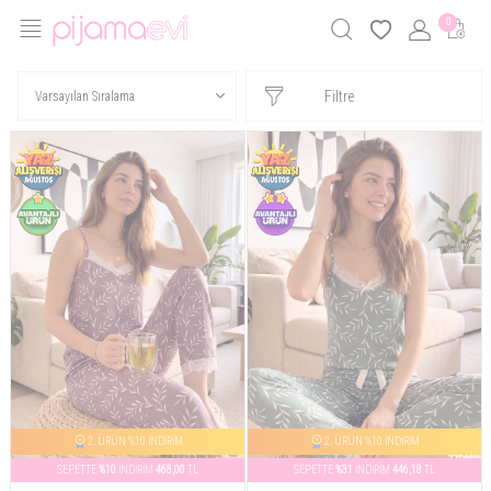
0
Filtre
2. ÜRÜN %10 İNDİRİM
2. ÜRÜN %10 İNDİRİM
SEPETTE
%10
İNDİRİM
468,00
TL
SEPETTE
%31
İNDİRİM
446,18
TL