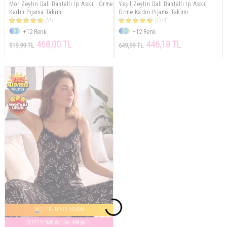
Mor Zeytin Dalı Dantelli İp Askılı Örme
Yeşil Zeytin Dalı Dantelli İp Askılı
Kadın Pijama Takımı
Örme Kadın Pijama Takımı
(67)
(1314)
+12 Renk
+12 Renk
468,00 TL
446,18 TL
519,99 TL
649,99 TL
2. ÜRÜN %10 İNDİRİM
SEPETTE
%39
İNDİRİM
399,60
TL