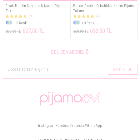
Siyah Dublin Sabahlıklı Kadın Pijama
Bordo Dublin Sabahlıklı Kadın Pijama
Takımı
Takımı
(59)
(49)
+9 Renk
+9 Renk
627,56 TL
632,50 TL
869,99 TL
869,99 TL
E-BÜLTEN ABONELIĞI
KAYIT OLUN
Instagram
Facebook
Youtube
WhatsApp