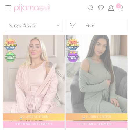
0
Filtre
2. ÜRÜN %10 İNDİRİM
2. ÜRÜN %10 İNDİRİM
SEPETTE
%23
İNDİRİM
670,37
TL
SEPETTE
%29
İNDİRİM
621,69
TL