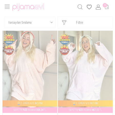
0
Filtre
2. ÜRÜN %10 İNDİRİM
2. ÜRÜN %10 İNDİRİM
SEPETTE
%53
İNDİRİM
326,54
TL
SEPETTE
%33
İNDİRİM
467,12
TL