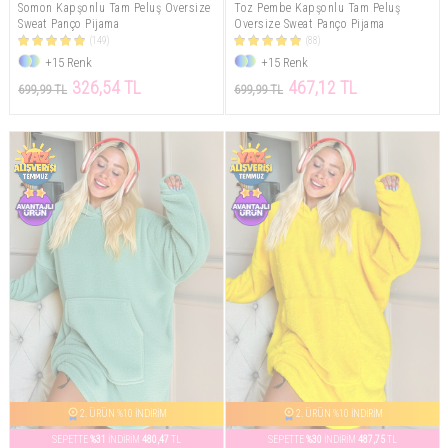
Somon Kapşonlu Tam Peluş Oversize
Toz Pembe Kapşonlu Tam Peluş
Sweat Panço Pijama
Oversize Sweat Panço Pijama
(149)
(88)
+15 Renk
+15 Renk
326,54 TL
467,12 TL
699,99 TL
699,99 TL
2. ÜRÜN %10 İNDİRİM
2. ÜRÜN %10 İNDİRİM
SEPETTE
%31
İNDİRİM
480,47
TL
SEPETTE
%30
İNDİRİM
487,75
TL