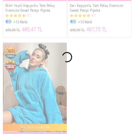
Mint Yeşili Kapşonlu Tam Peluş
Sarı Kapşonlu Tam Peluş Oversize
Oversize Sweat Panço Pijama
Sweat Panço Pijama
(21)
(68)
+15 Renk
+15 Renk
480,47 TL
487,75 TL
699,99 TL
699,99 TL
2. ÜRÜN %10 İNDİRİM