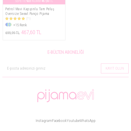
SEPETTE
%33
İNDİRİM
467,60
TL
Petrol Mavi Kapşonlu Tam Peluş
Oversize Sweat Panço Pijama
(71)
+15 Renk
467,60 TL
699,99 TL
E-BÜLTEN ABONELIĞI
KAYIT OLUN
Instagram
Facebook
Youtube
WhatsApp