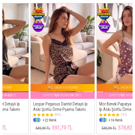
2. ÜRÜN %10 İNDİRİM
2. ÜRÜN %10 İNDİRİM
SEPETTE
%29
İNDİRİM
391,79
TL
SEPETTE
%31
İNDİRİM
378,82
TL
Leopar Pegasus Dantel Detaylı İp
Mor Benek Papatya Dantel Detaylı
Askı Şortlu Örme Pijama Takımı
İp Askı Şortlu Örme Pijama Takımı
(803)
(185)
+22 Renk
+16 Renk
391,79 TL
378,82 TL
549,99 TL
549,99 TL