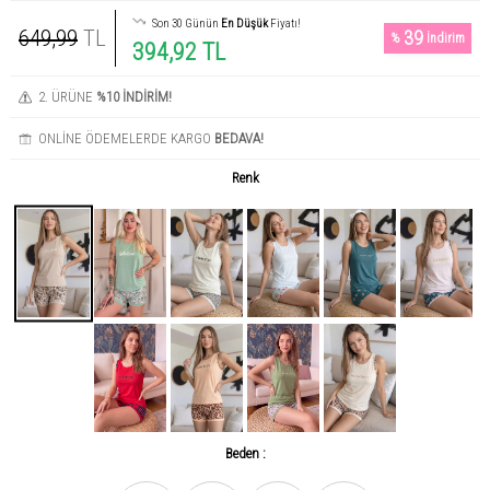
Son 30 Günün
En Düşük
Fiyatı!
649,99
TL
39
%
İndirim
394,92 TL
2. ÜRÜNE
%10 İNDİRİM!
ONLİNE ÖDEMELERDE KARGO
BEDAVA!
Renk
Beden :