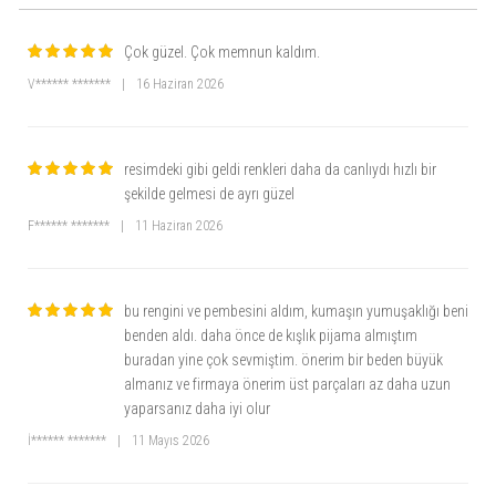
Çok güzel. Çok memnun kaldım.
V****** *******
|
16 Haziran 2026
resimdeki gibi geldi renkleri daha da canlıydı hızlı bir
şekilde gelmesi de ayrı güzel
F****** *******
|
11 Haziran 2026
bu rengini ve pembesini aldım, kumaşın yumuşaklığı beni
benden aldı. daha önce de kışlık pijama almıştım
buradan yine çok sevmiştim. önerim bir beden büyük
almanız ve firmaya önerim üst parçaları az daha uzun
yaparsanız daha iyi olur
İ****** *******
|
11 Mayıs 2026