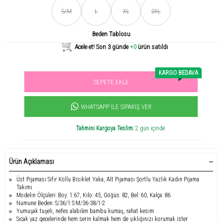
Son gün içerisinde
456
kişi tarafından incelendi!
S/M
L
XL
2XL
Beden Tablosu
Acele et! Son 3 günde
+0
ürün satıldı
KARGO BEDAVA
SEPETE EKLE
Sevilen ürün! 11.3B kişi favoriledi!
+1000
ürün satıldı
WHATSAPP İLE SIPARIŞ VER
Tahmini Kargoya Teslim:
2 gün içinde
Ürün Açıklaması
Üst Pijaması Sıfır Kollu Bisiklet Yaka, Alt Pijaması Şortlu Yazlık Kadın Pijama
Takımı
Modelin Ölçüleri: Boy: 1.67, Kilo: 45, Göğüs: 82, Bel: 60, Kalça: 86
Numune Beden: S/36/1 S-M/36-38/1-2
Yumuşak tuşeli, nefes alabilen bambu kumaş, rahat kesim
Sıcak yaz gecelerinde hem serin kalmak hem de şıklığınızı korumak ister