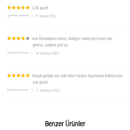
Çok güzel
Ş****** *******
|
21 Nisan 2026
ben M bedanim ama L aldiğim halde yine biraz sıkı
gelmiş ,sadece şort iyi
S****** *******
|
18 Temmuz 2025
küçük geldiği için iade ettim fiyatın düşmesini bekliyorum
çok güzel
P****** *******
|
17 Temmuz 2025
Benzer Ürünler