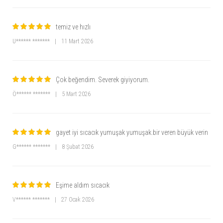
temiz ve hızlı
U****** *******
|
11 Mart 2026
Çok beğendim. Severek giyiyorum.
Ö****** *******
|
5 Mart 2026
gayet iyi sıcacık yumuşak yumuşak.bir veren büyük verin
G****** *******
|
8 Şubat 2026
Eşime aldım sıcacık
V****** *******
|
27 Ocak 2026