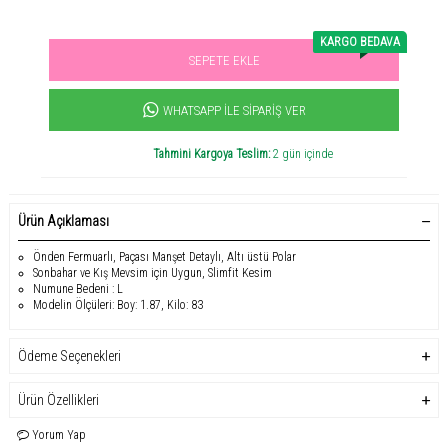
KARGO BEDAVA
SEPETE EKLE
Sevilen ürün! 11.3B kişi favoriledi!
+1125
ürün satıldı
WHATSAPP İLE SIPARIŞ VER
Tahmini Kargoya Teslim:
2 gün içinde
Ürün Açıklaması
Önden Fermuarlı, Paçası Manşet Detaylı, Altı üstü Polar
Sonbahar ve Kış Mevsim için Uygun, Slimfit Kesim
Numune Bedeni : L
Modelin Ölçüleri: Boy: 1.87, Kilo: 83
Ödeme Seçenekleri
Ürün Özellikleri
Yorum Yap