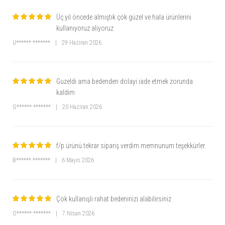
Üç yıl öncede almıştık çok güzel ve hala ürünlerini
kullanıyoruz aliyoruz
U****** *******
|
29 Haziran 2026
Guzeldi ama bedenden dolayi iade etmek zorunda
kaldim
G****** *******
|
20 Haziran 2026
f/p ürünü tekrar sipariş verdim memnunum teşekkürler.
B****** *******
|
6 Mayıs 2026
Çok kullanışlı rahat bedeninizi alabilirsiniz
O****** *******
|
7 Nisan 2026