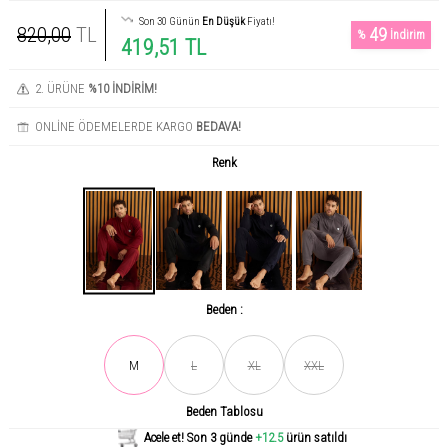
Son 30 Günün
En Düşük
Fiyatı!
820,00
TL
49
%
İndirim
419,51 TL
2. ÜRÜNE
%10 İNDİRİM!
ONLİNE ÖDEMELERDE KARGO
BEDAVA!
Renk
Beden :
Son gün içerisinde
581
kişi tarafından incelendi!
M
L
XL
XXL
Beden Tablosu
Acele et! Son 3 günde
+12.5
ürün satıldı