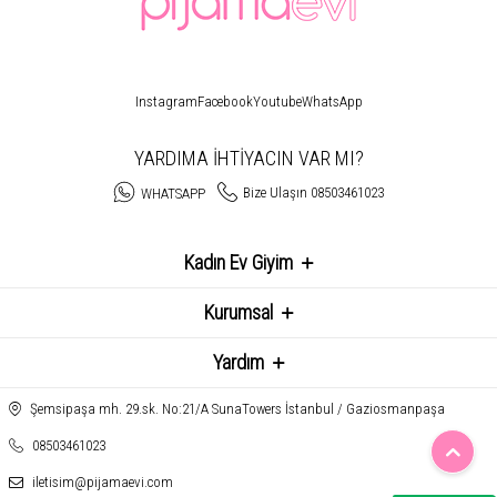
Instagram
Facebook
Youtube
WhatsApp
YARDIMA İHTİYACIN VAR MI?
Bize Ulaşın 08503461023
WHATSAPP
Kadın Ev Giyim
Kurumsal
Yardım
Şemsipaşa mh. 29.sk. No:21/A SunaTowers İstanbul / Gaziosmanpaşa
08503461023
iletisim@pijamaevi.com