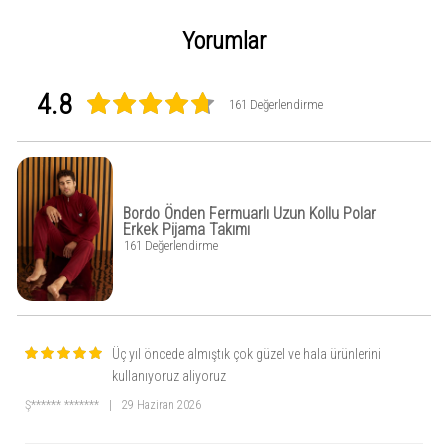
Yorumlar
4.8
161 Değerlendirme
Bordo Önden Fermuarlı Uzun Kollu Polar
Erkek Pijama Takımı
161 Değerlendirme
Üç yıl öncede almıştık çok güzel ve hala ürünlerini
kullanıyoruz aliyoruz
Ş****** *******
|
29 Haziran 2026