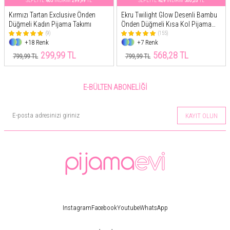
SEPETTE
%63
İNDİRİM
299,99
TL
SEPETTE
%29
İNDİRİM
568,28
TL
Kırmızı Tartan Exclusive Önden
Ekru Twilight Glow Desenli Bambu
Düğmeli Kadın Pijama Takımı
Önden Düğmeli Kısa Kol Pijama
Takımı
(9)
(155)
+18 Renk
+7 Renk
299,99 TL
568,28 TL
799,99 TL
799,99 TL
E-BÜLTEN ABONELIĞI
KAYIT OLUN
Instagram
Facebook
Youtube
WhatsApp