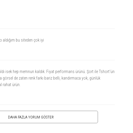
 aldığım bu siteden çok iyi
ldı isek hep memnun kaldık. Fiyat performans ürünü. Şort ile Tshort'ün
a görsel de zaten renk farkı bariz belli, kandırmaca yok, günlük
al rahat ürün.
DAHA FAZLA YORUM GÖSTER