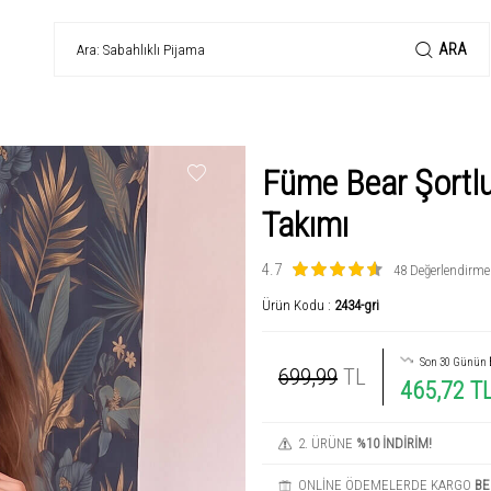
ARA
Füme Bear Şortlu 
Takımı
4.7
48 Değerlendirme
Ürün Kodu :
2434-gri
Son 30 Günün
699,99
TL
465,72 T
2. ÜRÜNE
%10 İNDİRİM!
ONLİNE ÖDEMELERDE KARGO
BE