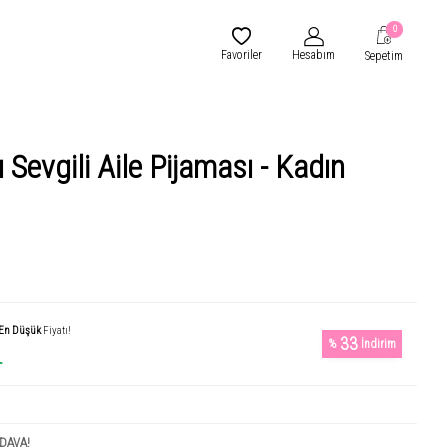
0
Favoriler
Hesabım
Sepetim
Sevgili Aile Pijaması - Kadın
En Düşük
Fiyatı!
33
%
İndirim
L
DAVA!