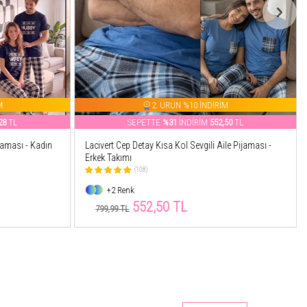
M
2. ÜRÜN %10 İNDİRİM
50
TL
SEPETTE
%33
İNDİRİM
532,24
TL
le Pijaması -
Lacivert Hubby Kısa Kol Sevgili Aile Pijaması - Erkek
Takımı
(96)
+4 Renk
532,24 TL
799,99 TL