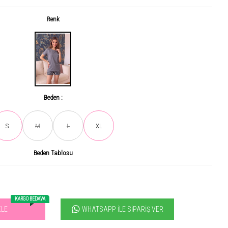
Renk
Beden :
S
M
L
XL
Son gün içerisinde
518
kişi tarafından incelendi!
Beden Tablosu
Acele et! Son 3 günde
+6.2
ürün satıldı
KARGO BEDAVA
WHATSAPP İLE SIPARIŞ VER
KLE
vilen ürün! 11.3B kişi favoriledi!
+1062
ürün satıldı