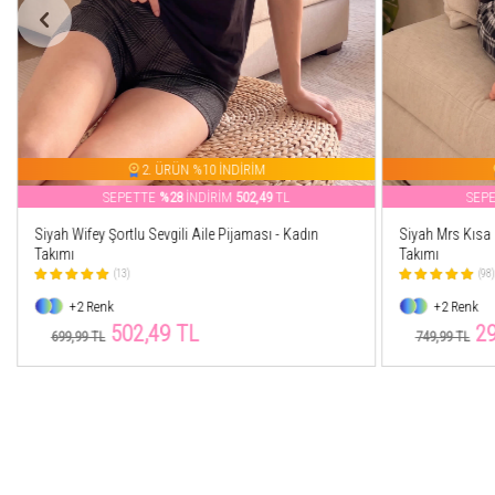
2. ÜRÜN %10 İNDİRİM
SEPETTE
%60
İNDİRİM
299,99
TL
SEP
Siyah Mrs Kısa Kol Sevgili Aile Pijaması - Kadın
Lacivert Wifey K
Takımı
Takımı
(98)
(10
+2 Renk
+4 Renk
299,99 TL
49
749,99 TL
749,99 TL