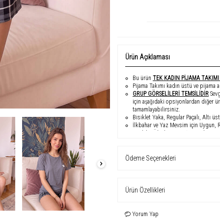
Ürün Açıklaması
Bu ürün
TEK KADIN PİJAMA TAKIM
Pijama Takımı kadın üstü ve pijama al
GRUP GÖRSELlLERİ TEMSİLİDİR
Sevg
için aşağıdaki opsiyonlardan diğer ü
tamamlayabilirsiniz.
Bisiklet Yaka, Regular Paçalı, Altı 
İlkbahar ve Yaz Mevsim için Uygun, 
Modelin Ölçüleri: Boy: 1.67, Kilo: 45,
Numune Beden: S - 36
Bu şık kadın pijama takımı, gri bisikl
detay ekleyen bu pamuklu takım, ilkba
Ödeme Seçenekleri
boy ve 45 kilo ölçülerine uygun olan m
kız kombini olarak diğer parçalarla t
Ürün Özellikleri
Yorum Yap