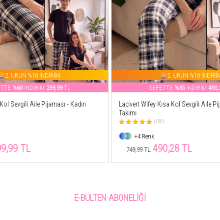
2. ÜRÜN %10 İNDİRİM
2. ÜRÜN %10 İNDİRİ
ETTE
%35
İNDİRİM
490,28
TL
SEPETTE
%31
İNDİRİM
552,
ısa Kol Sevgili Aile Pijaması - Kadın
Lacivert Cep Detay Kısa Kol Sevgili Ai
Erkek Takımı
0)
(108)
+2 Renk
0,28 TL
552,50 TL
799,99 TL
E-BÜLTEN ABONELIĞI