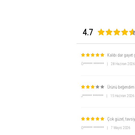
4.7
Kalıbı dar gayet 
Ö****** *******
|
28 Haziran 2026
Ürünü beğendim a
J****** *******
|
15 Haziran 2026
Çok güzel, tavsi
O****** *******
|
7 Mayıs 2026