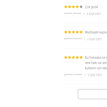
Çok güzel
I****** *******
|
6 Eylül 2025
Muhteşem kaçıncı
P****** *******
|
2 Eylül 2025
Bu firmadan ne a
renk farkı var am
kullanım için ide
Ü****** *******
|
2 Eylül 2025