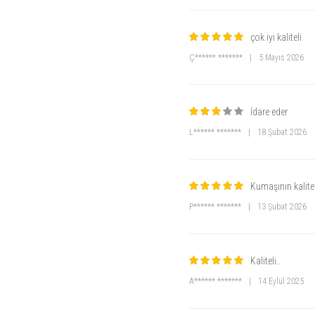
çok iyi kaliteli
Ç****** *******
|
5 Mayıs 2026
İdare eder
L****** *******
|
18 Şubat 2026
Kumaşının kalite
P****** *******
|
13 Şubat 2026
Kaliteli..
A****** *******
|
14 Eylül 2025