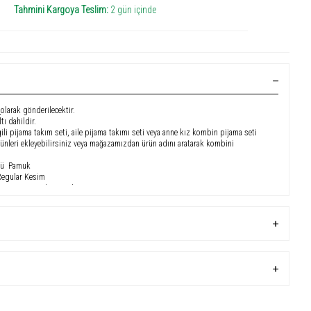
Tahmini Kargoya Teslim:
2 gün içinde
I
olarak gönderilecektir.
tı dahildir.
ili pijama takım seti, aile pijama takımı seti veya anne kız kombin pijama seti
rünleri ekleyebilirsiniz veya mağazamızdan ürün adını aratarak kombini
üstü Pamuk
Regular Kesim
 Göğüs: 82, Bel: 60, Kalça: 86
et yakalı üst ve kırmızı karo desenli şorttan oluşuyor. 'bear' baskısı ile şık bir
har ve yaz mevsimine uygun hafiflikte ve nefes alabilir yapıda. S beden, 1.67
odel, rahat bir kesime sahip. İster tek başına ister sevgili, aile seti veya anne
amamlanabilecek bu takım, evde geçirilen keyifli zamanlar için idealdir.