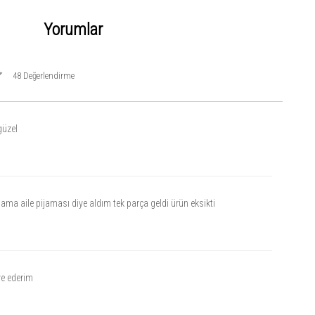
Yorumlar
48 Değerlendirme
güzel
ma aile pijaması diye aldım tek parça geldi ürün eksikti
ye ederim