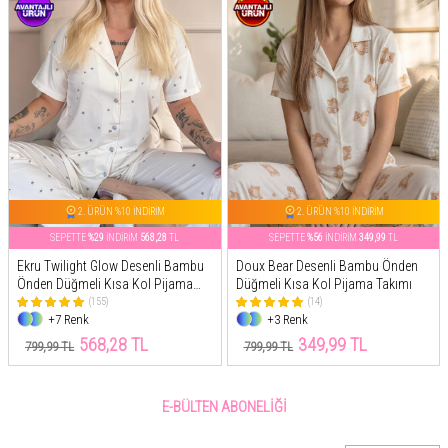
2. ÜRÜN %10 İNDİRİM
2. ÜRÜN %10 İNDİRİM
SEPETTE
%29
İNDİRİM
568,28
TL
SEPETTE
%56
İNDİRİM
349,99
TL
Ekru Twilight Glow Desenli Bambu
Doux Bear Desenli Bambu Önden
Önden Düğmeli Kısa Kol Pijama
Düğmeli Kısa Kol Pijama Takımı
Takımı
(155)
(14)
+7 Renk
+3 Renk
568,28 TL
349,99 TL
799,99 TL
799,99 TL
E-BÜLTEN ABONELIĞI