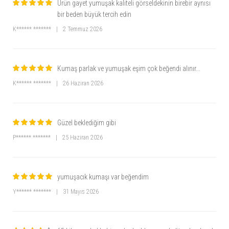
Ürün gayet yumuşak kaliteli görseldekinin birebir aynısı
bir beden büyük tercih edin
K****** *******
|
2 Temmuz 2026
Kumaş parlak ve yumuşak eşim çok beğendi alınır...
K****** *******
|
26 Haziran 2026
Güzel beklediğim gibi
P****** *******
|
25 Haziran 2026
yumuşacık kumaşı var beğendim
Y****** *******
|
31 Mayıs 2026