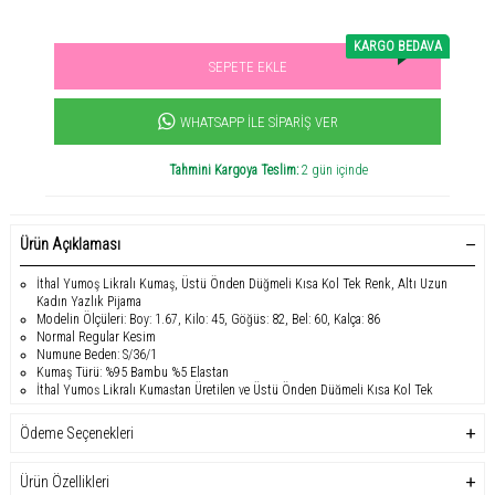
KARGO BEDAVA
SEPETE EKLE
Sevilen ürün! 11.3B kişi favoriledi!
+1103
ürün satıldı
WHATSAPP İLE SIPARIŞ VER
Tahmini Kargoya Teslim:
2 gün içinde
Ürün Açıklaması
İthal Yumoş Likralı Kumaş, Üstü Önden Düğmeli Kısa Kol Tek Renk, Altı Uzun
Kadın Yazlık Pijama
Modelin Ölçüleri: Boy: 1.67, Kilo: 45, Göğüs: 82, Bel: 60, Kalça: 86
Normal Regular Kesim
Numune Beden: S/36/1
Kumaş Türü: %95 Bambu %5 Elastan
İthal Yumoş Likralı Kumaştan Üretilen ve Üstü Önden Düğmeli Kısa Kol Tek
Renkli Altı Uzun Kadın Yazlık Pijama Takımı, yaz gecelerinde aradığınız
konforu ve şıklığı sunar. %95 bambu ve %5 elastan karışımı kumaşı, bu pijama
Ödeme Seçenekleri
takımına ipeksi bir dokunuş ve olağanüstü bir yumuşaklık kazandırırken,
cildinizle mükemmel bir uyum sağlar. Modelin ölçüleri; Boy: 1.67, Kilo: 45,
Göğüs: 82, Bel: 60, Kalça: 86 olan bu takım, S/36/1 numune bedeni ile rahat bir
Ürün Özellikleri