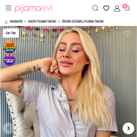
0
ANASAYFA
KADIN PIJAMA TAKIMI
ÖNDEN DÜĞMELI PIJAMA TAKIMI
Geri Dön