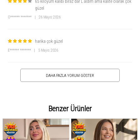
65 kiloyum kalıbı biraz dar L aldım ama kalite olarak çok
güzel
O****** *******
|
26 Mayıs 2026
harika çok güzel
E****** *******
|
5 Mayıs 2026
DAHA FAZLA YORUM GÖSTER
Benzer Ürünler