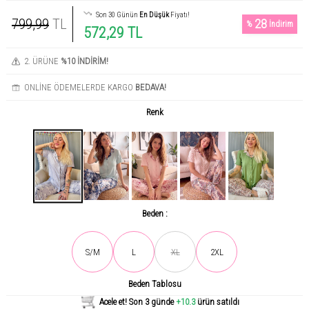
Son 30 Günün
En Düşük
Fiyatı!
799,99
TL
28
%
İndirim
572,29 TL
2. ÜRÜNE
%10 İNDİRİM!
ONLİNE ÖDEMELERDE KARGO
BEDAVA!
Renk
Beden :
Son gün içerisinde
559
kişi tarafından incelendi!
S/M
L
XL
2XL
Beden Tablosu
Acele et! Son 3 günde
+10.3
ürün satıldı