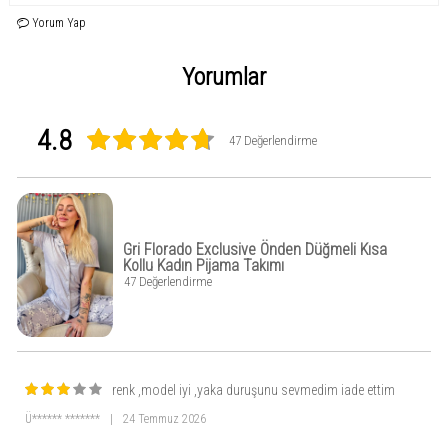
uyum sunar. Kısa kollu üst ve uzun alt pijama, normal regular kesimi sayesinde
vücudu sıkmadan rahat bir kullanım sağlar ve yaz gecelerinde serinlik sunar.
Yorum Yap
Önden düğmeli tasarım, hem pratiklik hem de şık bir görünüm sunar, tek renkli
tasarımı ise zamansız bir şıklık katar. Bu pijama takımı, kaliteli materyali
sayesinde uzun ömürlüdür ve renkleri yıkamalar sonrası bile canlılığını korur.
Yorumlar
Hem evde rahatça kullanabileceğiniz hem de sevdiklerinize hediye
edebileceğiniz bu özel tasarım, yaz gecelerini daha konforlu ve şık hale getirir.
İpeksi dokunuşu ve yumuşacık yapısı ile bu önden düğmeli kadın pijama
takımı, gecelerinize lüks bir dokunuş katar.
4.8
47 Değerlendirme
Gri Florado Exclusive Önden Düğmeli Kısa
Kollu Kadın Pijama Takımı
47 Değerlendirme
renk ,model iyi ,yaka duruşunu sevmedim iade ettim
Ü****** *******
|
24 Temmuz 2026