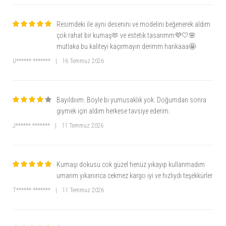
Resimdeki ile aynı desenini ve modelini beğenerek aldım
çok rahat bir kumaş🫶 ve estetik tasarımm💜🤍🌸
mutlaka bu kaliteyi kaçırmayın derimm harikaaa🤩
U****** *******
|
16 Temmuz 2026
Bayıldııım. Böyle bi yumusaklık yok. Doğumdan sonra
giymek için aldım herkese tavsiye ederim.
J****** *******
|
11 Temmuz 2026
Kumaşı dokusu cok güzel henüz yıkayıp kullanmadım
umarım yıkanınca cekmez kargo iyi ve hızlıydı teşekkürler
T****** *******
|
11 Temmuz 2026