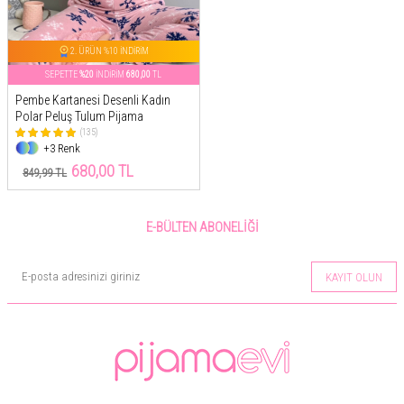
2. ÜRÜN %10 İNDİRİM
SEPETTE
%20
İNDİRİM
680,00
TL
Pembe Kartanesi Desenli Kadın
Polar Peluş Tulum Pijama
(135)
+3 Renk
680,00 TL
849,99 TL
E-BÜLTEN ABONELIĞI
KAYIT OLUN