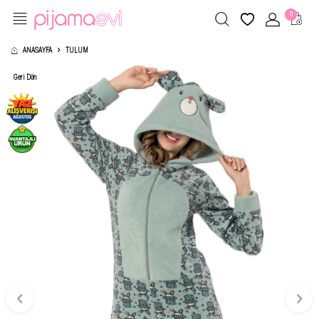
0
ANASAYFA
TULUM
Geri Dön