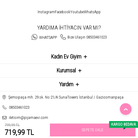
Instagram
Facebook
Youtube
WhatsApp
YARDIMA İHTİYACIN VAR MI?
Bize Ulaşın 08503461023
WHATSAPP
Kadın Ev Giyim
Kurumsal
Yardım
Şemsipaşa mh. 29.sk. No:21/A SunaTowers İstanbul / Gaziosmanpaşa
08503461023
iletisim@pijamaevi.com
KARGO BEDAVA
799,99 TL
SEPETE EKLE
719,99 TL
T
-Soft
E-Ticaret
Sistemleriyle Hazırlanmıştır.