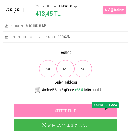
Son 30 Günün
En Düşük
Fiyatı!
799,99
TL
48
%
İndirim
413,45 TL
2. ÜRÜNE
%10 İNDİRİM!
ONLİNE ÖDEMELERDE KARGO
BEDAVA!
Beden :
Son gün içerisinde
841
kişi tarafından incelendi!
3XL
4XL
5XL
Beden Tablosu
Acele et! Son 3 günde
+38.5
ürün satıldı
KARGO BEDAVA
SEPETE EKLE
Sevilen ürün! 11.3B kişi favoriledi!
+1385
ürün satıldı
WHATSAPP İLE SIPARIŞ VER