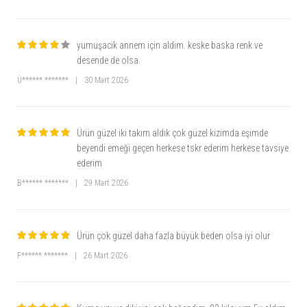
yumuşacik annem için aldim. keske baska renk ve
desende de olsa.
Ü****** *******
|
30 Mart 2026
Ürün güzel iki takım aldık çok güzel kizimda eşimde
beyendi emeği geçen herkese tskr ederim herkese tavsiye
ederim
B****** *******
|
29 Mart 2026
Ürün çok güzel daha fazla büyük beden olsa iyi olur
F****** *******
|
26 Mart 2026