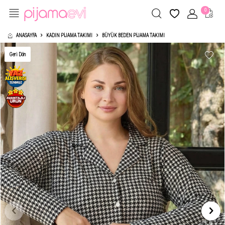
0
ANASAYFA
KADIN PIJAMA TAKIMI
BÜYÜK BEDEN PIJAMA TAKIMI
Geri Dön