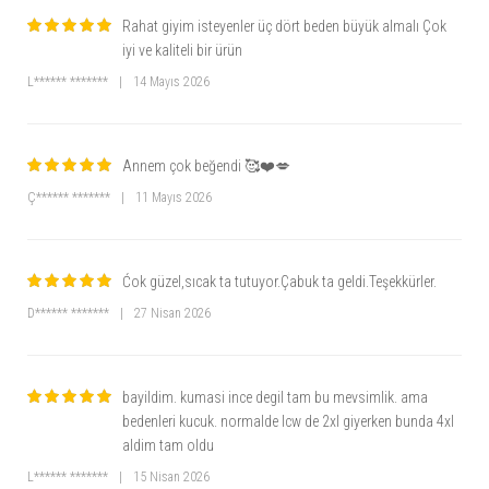
Rahat giyim isteyenler üç dört beden büyük almalı Çok
iyi ve kaliteli bir ürün
L****** *******
|
14 Mayıs 2026
Annem çok beğendi 🥰❤️💋
Ç****** *******
|
11 Mayıs 2026
Ćok güzel,sıcak ta tutuyor.Çabuk ta geldi.Teşekkürler.
D****** *******
|
27 Nisan 2026
bayildim. kumasi ince degil tam bu mevsimlik. ama
bedenleri kucuk. normalde lcw de 2xl giyerken bunda 4xl
aldim tam oldu
L****** *******
|
15 Nisan 2026