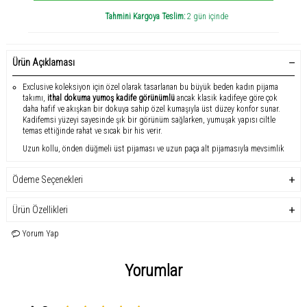
Tahmini Kargoya Teslim:
2 gün içinde
Ürün Açıklaması
Exclusive koleksiyon için özel olarak tasarlanan bu büyük beden kadın pijama
takımı,
ithal dokuma yumoş kadife görünümlü
ancak klasik kadifeye göre çok
daha hafif ve akışkan bir dokuya sahip özel kumaşıyla üst düzey konfor sunar.
Kadifemsi yüzeyi sayesinde şık bir görünüm sağlarken, yumuşak yapısı ciltle
temas ettiğinde rahat ve sıcak bir his verir.
Uzun kollu, önden düğmeli üst pijaması ve uzun paça alt pijamasıyla mevsimlik
kullanıma uygundur. Büyük beden için özel hazırlanmış kalıbı sayesinde
vücudu sıkmadan rahat bir duruş sağlar. Özenli dikiş detayları ve kaliteli kumaş
Ödeme Seçenekleri
yapısı ile formunu uzun süre korur. Hem şıklığı hem de konforu bir arada
isteyenler için ideal bir ev giyimi alternatifidir.
Ürün Özellikleri
Öne Çıkan Özellikler
Yorum Yap
Exclusive koleksiyon büyük beden pijama takımı
Uzun kollu, önden düğmeli üst pijama
Yorumlar
Uzun paça alt pijama
Kadifemsi görünümlü, yumuşak ve hafif ithal dokuma kumaş