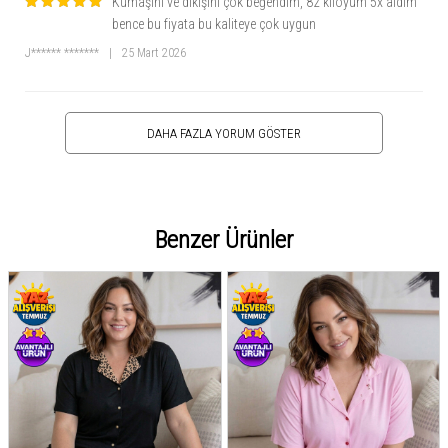
Kumaşını ve dikişini çok beğendim, 82 kiloyum 5x aldım
bence bu fiyata bu kaliteye çok uygun
J****** *******
|
25 Mart 2026
DAHA FAZLA YORUM GÖSTER
Benzer Ürünler