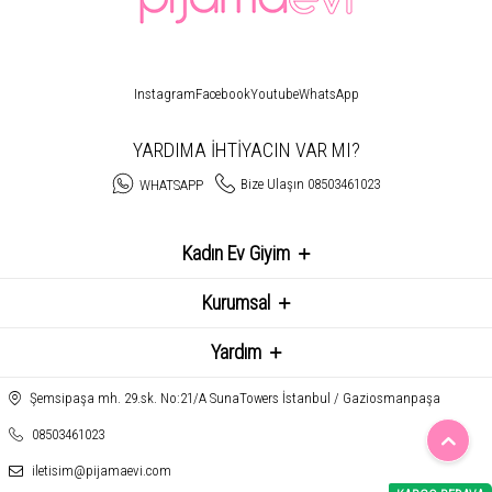
Instagram
Facebook
Youtube
WhatsApp
YARDIMA İHTİYACIN VAR MI?
Bize Ulaşın 08503461023
WHATSAPP
Kadın Ev Giyim
Kurumsal
Yardım
Şemsipaşa mh. 29.sk. No:21/A SunaTowers İstanbul / Gaziosmanpaşa
08503461023
iletisim@pijamaevi.com