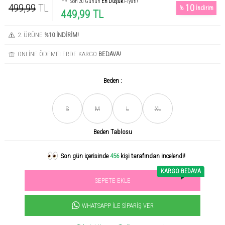
Son 30 Günün
En Düşük
Fiyatı!
499,99
TL
10
%
İndirim
449,99 TL
2. ÜRÜNE
%10 İNDİRİM!
ONLİNE ÖDEMELERDE KARGO
BEDAVA!
Beden :
S
M
L
XL
Son gün içerisinde
456
kişi tarafından incelendi!
Beden Tablosu
Acele et! Son 3 günde
+0
ürün satıldı
KARGO BEDAVA
SEPETE EKLE
Sevilen ürün! 11.3B kişi favoriledi!
+1000
ürün satıldı
WHATSAPP İLE SIPARIŞ VER