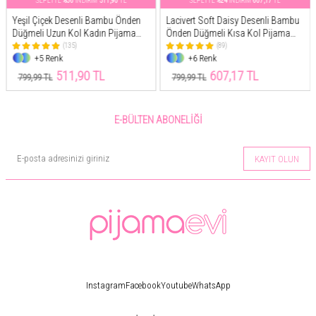
SEPETTE
%36
İNDİRİM
511,90
TL
SEPETTE
%24
İNDİRİM
607,17
TL
Yeşil Çiçek Desenli Bambu Önden
Lacivert Soft Daisy Desenli Bambu
Düğmeli Uzun Kol Kadın Pijama
Önden Düğmeli Kısa Kol Pijama
Takımı
Takımı
(135)
(89)
+5 Renk
+6 Renk
511,90 TL
607,17 TL
799,99 TL
799,99 TL
E-BÜLTEN ABONELIĞI
KAYIT OLUN
Instagram
Facebook
Youtube
WhatsApp