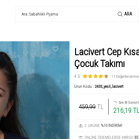
ARA
Lacivert Cep Kısa
Çocuk Takımı
4.5
17 Değerlendirme
Ürün Kodu :
2433_yesil_lacivert
Son 30 Günün
459,99
TL
216,19 T
2. ÜRÜNE
%10 İNDİRİM!
ONLİNE ÖDEMELERDE KARGO
BE