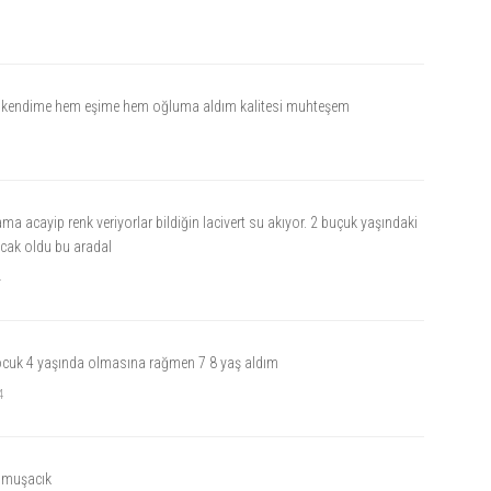
 kendime hem eşime hem oğluma aldım kalitesi muhteşem
ma acayip renk veriyorlar bildiğin lacivert su akıyor. 2 buçuk yaşındaki
cak oldu bu aradal
4
çocuk 4 yaşında olmasına rağmen 7 8 yaş aldım
4
umuşacık