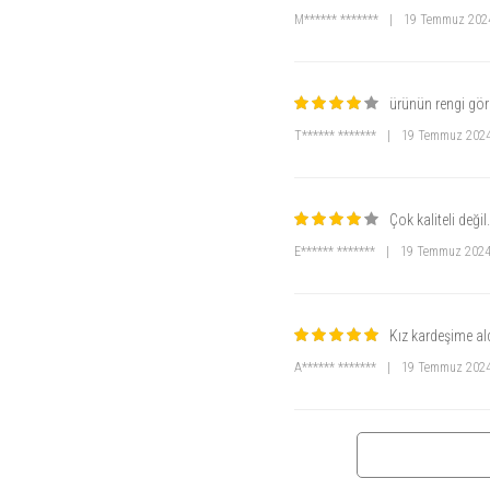
M****** *******
|
19 Temmuz 202
ürünün rengi gör
T****** *******
|
19 Temmuz 202
Çok kaliteli değil
E****** *******
|
19 Temmuz 202
Kız kardeşime ald
A****** *******
|
19 Temmuz 202