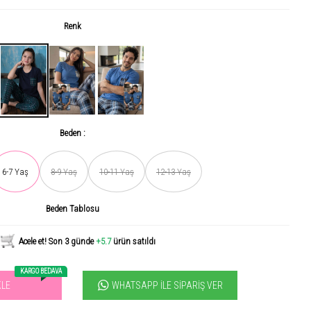
Renk
Beden :
6-7 Yaş
8-9 Yaş
10-11 Yaş
12-13 Yaş
Son gün içerisinde
513
kişi tarafından incelendi!
Beden Tablosu
Acele et! Son 3 günde
+5.7
ürün satıldı
KARGO BEDAVA
WHATSAPP İLE SIPARIŞ VER
KLE
vilen ürün! 11.3B kişi favoriledi!
+1057
ürün satıldı