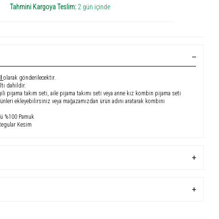
Tahmini Kargoya Teslim:
2 gün içinde
MI
olarak gönderilecektir.
tı dahildir.
ili pijama takım seti, aile pijama takımı seti veya anne kız kombin pijama seti
rünleri ekleyebilirsiniz veya mağazamızdan ürün adını aratarak kombini
üstü %100 Pamuk
Regular Kesim