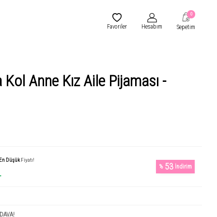
0
Favoriler
Hesabım
Sepetim
 Kol Anne Kız Aile Pijaması -
En Düşük
Fiyatı!
53
%
İndirim
L
DAVA!