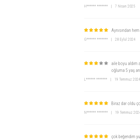
H****** *******
|
7 Nisan 2025
Aynısından hem
G****** *******
|
28 Eylül 2024
aile boyu aldım a
oğluma 5 yaş an
L****** *******
|
19 Temmuz 202
Biraz dar oldu 
N****** *******
|
19 Temmuz 202
çok beğendim y