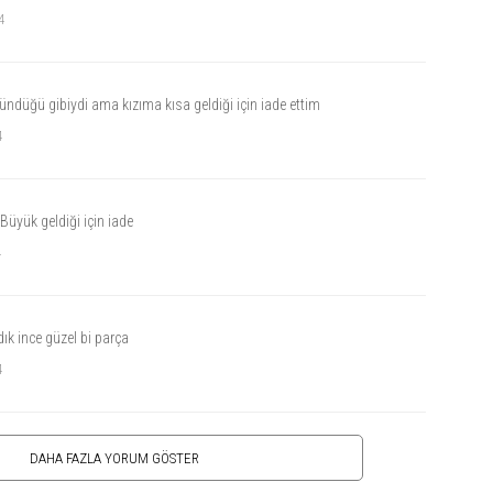
4
ündüğü gibiydi ama kızıma kısa geldiği için iade ettim
4
.Büyük geldiği için iade
4
ık ince güzel bi parça
4
DAHA FAZLA YORUM GÖSTER