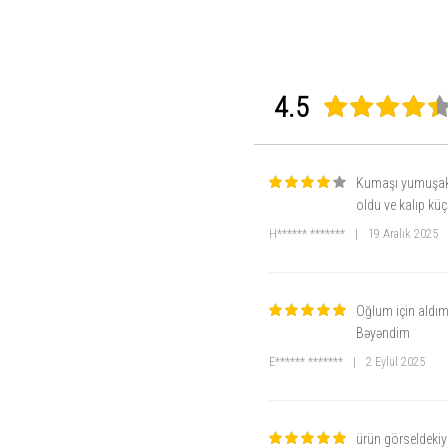
4.5
Kumaşı yumuşak g
oldu ve kalıp küç
H****** *******
|
19 Aralık 2025
Oğlum için aldım
Bəyəndim
E****** *******
|
2 Eylül 2025
ürün görseldekiyl