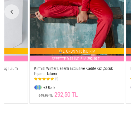
2. ÜRÜN %10 İNDİRİM
SEPETTE
%55
İNDİRİM
292,50
TL
SEP
Kırmızı Winter Desenli Exclusive Kadife Kız Çocuk
Lazy Days Kısa 
Pijama Takımı
Takımı
(4)
(22)
+3 Renk
+2 Renk
292,50 TL
21
649,99 TL
459,99 TL