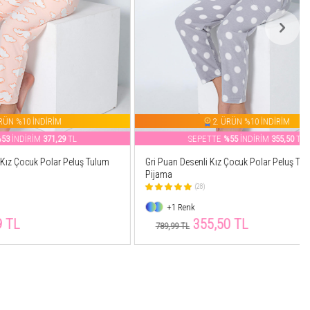
M
2. ÜRÜN %10 İNDİRİM
29
TL
SEPETTE
%55
İNDİRİM
355,50
TL
r Peluş Tulum
Gri Puan Desenli Kız Çocuk Polar Peluş Tulum
Pijama
(28)
+1 Renk
355,50 TL
789,99 TL