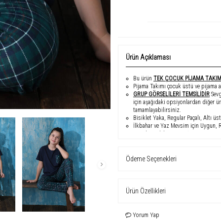
Ürün Açıklaması
Bu ürün
TEK ÇOCUK PİJAMA TAKI
Pijama Takımı çocuk üstü ve pijama al
GRUP GÖRSELlLERİ TEMSİLİDİR
Sevg
için aşağıdaki opsiyonlardan diğer ü
tamamlayabilirsiniz.
Bisiklet Yaka, Regular Paçalı, Altı 
İlkbahar ve Yaz Mevsim için Uygun, 
Çoçuk Modelinin Yaşı 12
Çocuk Numune Bedeni : 12/13 Yaş
Ödeme Seçenekleri
Ürün Özellikleri
Yorum Yap