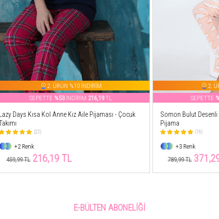
2. ÜRÜN %10 İNDİRİM
2. ÜRÜN %10 İNDİRİ
ETTE
%53
İNDİRİM
216,19
TL
SEPETTE
%53
İNDİRİM
371,
Kol Anne Kız Aile Pijaması - Çocuk
Somon Bulut Desenli Kız Çocuk Pola
Pijama
(16)
+3 Renk
6,19 TL
371,29 TL
789,99 TL
E-BÜLTEN ABONELIĞI