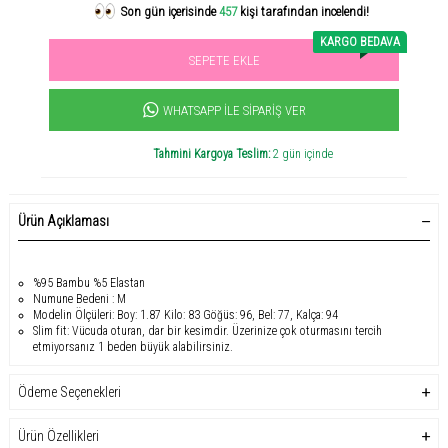
Son gün içerisinde
457
kişi tarafından incelendi!
KARGO BEDAVA
SEPETE EKLE
Acele et! Son 3 günde
+0.1
ürün satıldı
WHATSAPP İLE SIPARIŞ VER
Tahmini Kargoya Teslim:
2 gün içinde
Sevilen ürün! 11.3B kişi favoriledi!
+1001
ürün satıldı
Ürün Açıklaması
%95 Bambu %5 Elastan
Numune Bedeni : M
Modelin Ölçüleri: Boy: 1.87 Kilo: 83 Göğüs: 96, Bel: 77, Kalça: 94
Slim fit: Vücuda oturan, dar bir kesimdir. Üzerinize çok oturmasını tercih
etmiyorsanız 1 beden büyük alabilirsiniz.
Ödeme Seçenekleri
Ürün Özellikleri