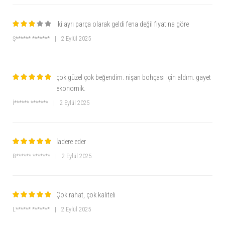
iki ayrı parça olarak geldi fena değil fiyatına göre
Ş****** *******
|
2 Eylül 2025
çok güzel çok beğendim. nişan bohçası için aldım. gayet
ekonomik.
İ****** *******
|
2 Eylül 2025
İadere eder
B****** *******
|
2 Eylül 2025
Çok rahat, çok kaliteli
L****** *******
|
2 Eylül 2025