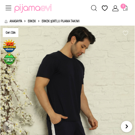
0
ANASAYFA
ERKEK
ERKEK ŞORTLU PIJAMA TAKIMI
Geri Dön