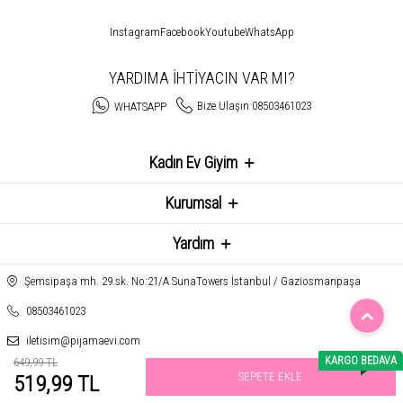
Instagram
Facebook
Youtube
WhatsApp
YARDIMA İHTİYACIN VAR MI?
Bize Ulaşın 08503461023
WHATSAPP
Kadın Ev Giyim
Kurumsal
Yardım
Şemsipaşa mh. 29.sk. No:21/A SunaTowers İstanbul / Gaziosmanpaşa
08503461023
iletisim@pijamaevi.com
KARGO BEDAVA
649,99 TL
SEPETE EKLE
519,99 TL
T
-Soft
E-Ticaret
Sistemleriyle Hazırlanmıştır.