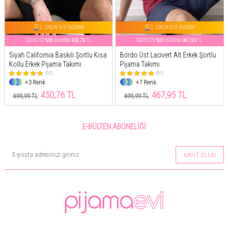
2. ÜRÜN %10 İNDİRİM
2. ÜRÜN %10 İNDİRİM
SEPETTE
%36
İNDİRİM
450,76
TL
SEPETTE
%33
İNDİRİM
467,95
TL
Siyah California Baskılı Şortlu Kısa
Bordo Üst Lacivert Alt Erkek Şortlu
Kollu Erkek Pijama Takımı
Pijama Takımı
(92)
(60)
+3 Renk
+7 Renk
450,76 TL
467,95 TL
699,99 TL
699,99 TL
E-BÜLTEN ABONELIĞI
KAYIT OLUN