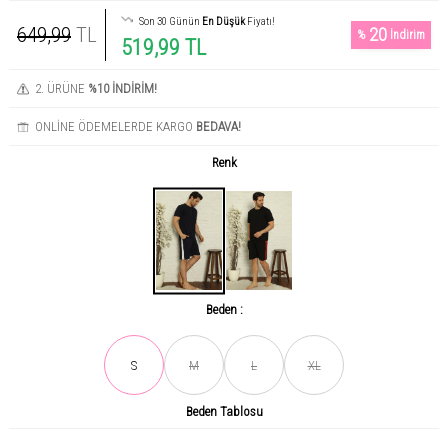
Son 30 Günün
En Düşük
Fiyatı!
649,99
TL
20
%
İndirim
519,99 TL
2. ÜRÜNE
%10 İNDİRİM!
ONLİNE ÖDEMELERDE KARGO
BEDAVA!
Renk
Beden :
S
M
L
XL
Beden Tablosu