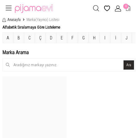
0
Anasayfa
Marka(Yayıncı) Listesi
Alfabetik Sıralamaya Göre Listeleme
A
B
C
Ç
D
E
F
G
H
I
İ
J
Marka Arama
Ara