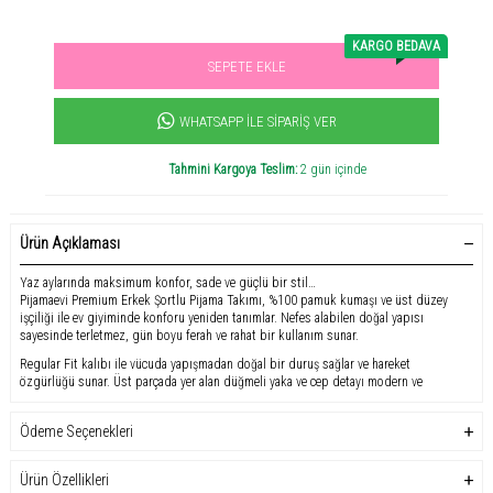
KARGO BEDAVA
SEPETE EKLE
Sevilen ürün! 11.3B kişi favoriledi!
+1060
ürün satıldı
WHATSAPP İLE SIPARIŞ VER
Tahmini Kargoya Teslim:
2 gün içinde
Ürün Açıklaması
Yaz aylarında maksimum konfor, sade ve güçlü bir stil…
Pijamaevi Premium Erkek Şortlu Pijama Takımı, %100 pamuk kumaşı ve üst düzey
işçiliği ile ev giyiminde konforu yeniden tanımlar. Nefes alabilen doğal yapısı
sayesinde terletmez, gün boyu ferah ve rahat bir kullanım sunar.
Regular Fit kalıbı ile vücuda yapışmadan doğal bir duruş sağlar ve hareket
özgürlüğü sunar. Üst parçada yer alan düğmeli yaka ve cep detayı modern ve
karakteristik bir görünüm kazandırırken, uyumlu desenli şort tasarımı ile
bütünlüklü ve şık bir kombin oluşturur.
Ödeme Seçenekleri
Hafif yapısı sayesinde özellikle yaz mevsiminde ideal bir kullanım sunan bu
takım, hem evde dinlenirken hem de uyku sırasında maksimum rahatlık sağlar.
Ürün Özellikleri
Premium kesimi, kaliteli dikiş yapısı ve yumuşak dokusu ile uzun süreli