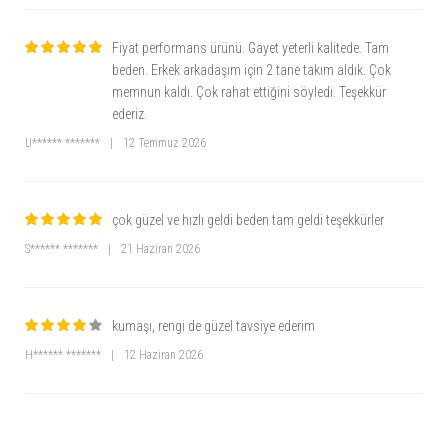
Fiyat performans ürünü. Gayet yeterli kalitede. Tam
beden. Erkek arkadaşım için 2 tane takım aldık. Çok
memnun kaldı. Çok rahat ettiğini söyledi. Teşekkür
ederiz.
U****** *******
|
12 Temmuz 2026
çok güzel ve hızlı geldi beden tam geldi teşekkürler
S****** *******
|
21 Haziran 2026
kumaşı, rengi de güzel tavsiye ederim
H****** *******
|
12 Haziran 2026