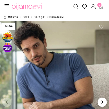
0
ANASAYFA
ERKEK
ERKEK ŞORTLU PIJAMA TAKIMI
Geri Dön