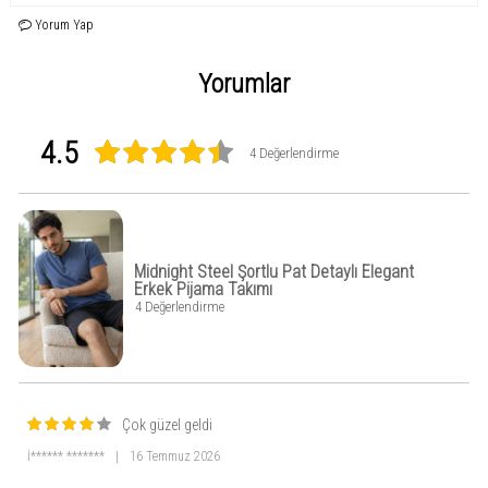
kullanımda bile formunu korur.
Yorum Yap
Ürün Özellikleri:
%100 pamuk nefes alabilen premium kumaş
Yazlık, hafif ve terletmeyen yapı
Yorumlar
Rahat (Regular Fit) kalıp
Şortlu tasarım ile yaz için ideal kullanım
Üst düzey dikiş ve kaliteli işçilik
Modern düğmeli yaka ve cep detayı
4.5
4 Değerlendirme
Ev giyimi ve uyku için uygun
Teknik Bilgiler:
Kumaş: %100 Pamuk
Kalıp: Rahat / Regular
Kullanım: Ev giyimi & uyku
Mevsim: Yazlık
Midnight Steel Şortlu Pat Detaylı Elegant
Model ölçüleri: 187 cm – 83 kg
Erkek Pijama Takımı
Üzerindeki beden: L
4 Değerlendirme
Çok güzel geldi
İ****** *******
|
16 Temmuz 2026