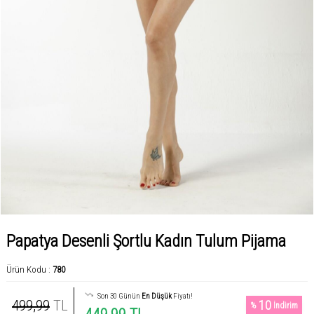
Papatya Desenli Şortlu Kadın Tulum Pijama
Ürün Kodu :
780
Son 30 Günün
En Düşük
Fiyatı!
499,99
TL
10
%
İndirim