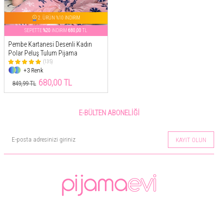
2. ÜRÜN %10 İNDİRİM
SEPETTE
%20
İNDİRİM
680,00
TL
Pembe Kartanesi Desenli Kadın
Polar Peluş Tulum Pijama
(135)
+3 Renk
680,00 TL
849,99 TL
E-BÜLTEN ABONELIĞI
KAYIT OLUN