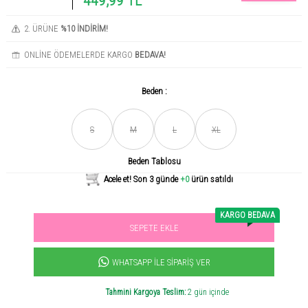
449,99 TL
2. ÜRÜNE
%10 İNDİRİM!
ONLİNE ÖDEMELERDE KARGO
BEDAVA!
Beden :
Son gün içerisinde
456
kişi tarafından incelendi!
S
M
L
XL
Beden Tablosu
Acele et! Son 3 günde
+0
ürün satıldı
KARGO BEDAVA
SEPETE EKLE
Sevilen ürün! 11.3B kişi favoriledi!
+1000
ürün satıldı
WHATSAPP İLE SIPARIŞ VER
Tahmini Kargoya Teslim:
2 gün içinde