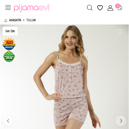
0
ANASAYFA
TULUM
Geri Dön