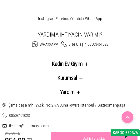
Instagram
Facebook
Youtube
WhatsApp
YARDIMA İHTİYACIN VAR MI?
Bize Ulaşın 08503461023
WHATSAPP
Kadın Ev Giyim
Kurumsal
Yardım
Şemsipaşa mh. 29.sk. No:21/A SunaTowers İstanbul / Gaziosmanpaşa
08503461023
iletisim@pijamaevi.com
KARGO BEDAVA
949,99 TL
SEPETE EKLE