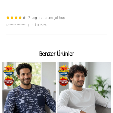
sevdiklerinize hediye edebilirsiniz.
Bu
lüks erkek pijama takımı
, hem rahatlık hem de şıklık arayanlar için
vazgeçilmez bir tercihtir. Evde konforu yaşarken stilinizden ödün vermeyin!
2 rengini de aldım çok hoş
N****** *******
|
7 Ekim 2025
Benzer Ürünler