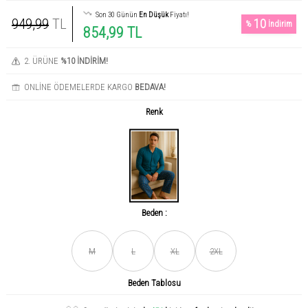
Son 30 Günün
En Düşük
Fiyatı!
949,99
TL
10
%
İndirim
854,99 TL
2. ÜRÜNE
%10 İNDİRİM!
ONLİNE ÖDEMELERDE KARGO
BEDAVA!
Renk
Beden :
Son gün içerisinde
456
kişi tarafından incelendi!
M
L
XL
2XL
Beden Tablosu
Acele et! Son 3 günde
+0
ürün satıldı