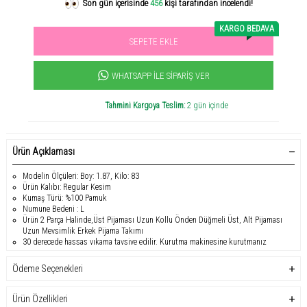
KARGO BEDAVA
SEPETE EKLE
Sevilen ürün! 11.3B kişi favoriledi!
+1000
ürün satıldı
WHATSAPP İLE SIPARIŞ VER
Tahmini Kargoya Teslim:
2 gün içinde
Ürün Açıklaması
Modelin Ölçüleri: Boy: 1.87, Kilo: 83
Ürün Kalıbı: Regular Kesim
Kumaş Türü: %100 Pamuk
Numune Bedeni : L
Ürün 2 Parça Halinde,Üst Pijaması Uzun Kollu Önden Düğmeli Üst, Alt Pijaması
Uzun Mevsimlik Erkek Pijama Takımı
30 derecede hassas yıkama tavsiye edilir. Kurutma makinesine kurutmanız
tavsiye edilmez.
Erkekler için konfor ve stilin bir araya geldiği
Premium Mevsimlik Erkek Pijama
Ödeme Seçenekleri
Takımı
, lüks dokusu ve kaliteli kumaşıyla
üst segment ev giyimi
deneyimi
sunar.
%100 pamuk kumaşı
, nefes alabilir yapısıyla cildinize yumuşak bir
dokunuş sağlar.
Düğmeli uzun kollu üst pijama
ve
tam boy kareli alt pijama
Ürün Özellikleri