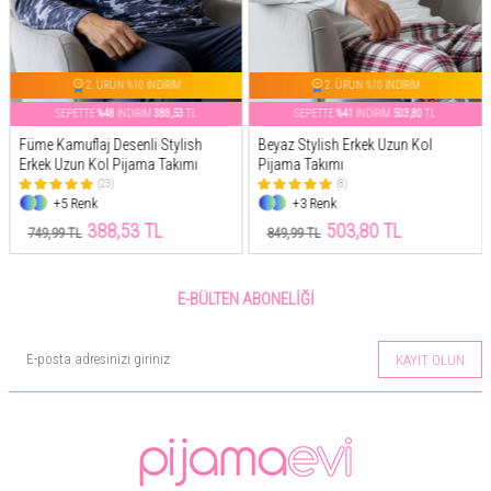
2. ÜRÜN %10 İNDİRİM
2. ÜRÜN %10 İNDİRİM
SEPETTE
%48
İNDİRİM
388,53
TL
SEPETTE
%41
İNDİRİM
503,80
TL
Füme Kamuflaj Desenli Stylish
Beyaz Stylish Erkek Uzun Kol
Erkek Uzun Kol Pijama Takımı
Pijama Takımı
(23)
(8)
+5 Renk
+3 Renk
388,53 TL
503,80 TL
749,99 TL
849,99 TL
E-BÜLTEN ABONELIĞI
KAYIT OLUN