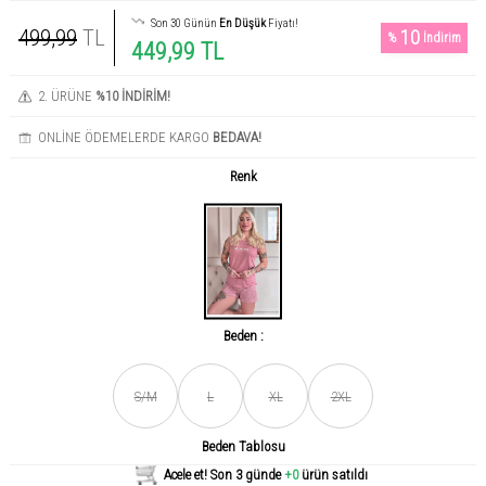
Son 30 Günün
En Düşük
Fiyatı!
499,99
TL
10
%
İndirim
449,99 TL
2. ÜRÜNE
%10 İNDİRİM!
ONLİNE ÖDEMELERDE KARGO
BEDAVA!
Renk
Beden :
Son gün içerisinde
456
kişi tarafından incelendi!
S/M
L
XL
2XL
Beden Tablosu
Acele et! Son 3 günde
+0
ürün satıldı