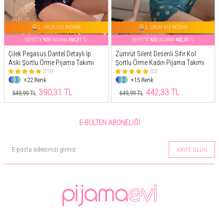
2. ÜRÜN %10 İNDİRİM
2. ÜRÜN %10 İNDİRİM
SEPETTE
%29
İNDİRİM
390,31
TL
SEPETTE
%32
İNDİRİM
442,33
TL
Çilek Pegasus Dantel Detaylı İp
Zümrüt Silent Desenli Sıfır Kol
Askı Şortlu Örme Pijama Takımı
Şortlu Örme Kadın Pijama Takımı
(319)
(32)
+22 Renk
+15 Renk
390,31 TL
442,33 TL
549,99 TL
649,99 TL
E-BÜLTEN ABONELIĞI
KAYIT OLUN