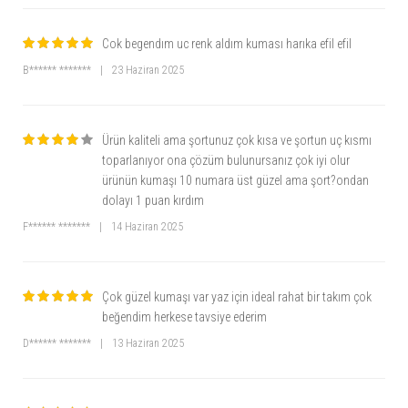
Cok begendım uc renk aldım kuması harıka efil efil
B****** *******
|
23 Haziran 2025
Ürün kaliteli ama şortunuz çok kısa ve şortun uç kısmı
toparlanıyor ona çözüm bulunursanız çok iyi olur
ürünün kumaşı 10 numara üst güzel ama şort?ondan
dolayı 1 puan kırdım
F****** *******
|
14 Haziran 2025
Çok güzel kumaşı var yaz için ideal rahat bir takım çok
beğendim herkese tavsiye ederim
D****** *******
|
13 Haziran 2025