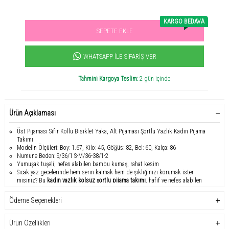
KARGO BEDAVA
SEPETE EKLE
Sevilen ürün! 11.3B kişi favoriledi!
+1000
ürün satıldı
WHATSAPP İLE SIPARIŞ VER
Tahmini Kargoya Teslim:
2 gün içinde
Ürün Açıklaması
Üst Pijaması Sıfır Kollu Bisiklet Yaka, Alt Pijaması Şortlu Yazlık Kadın Pijama
Takımı
Modelin Ölçüleri: Boy: 1.67, Kilo: 45, Göğüs: 82, Bel: 60, Kalça: 86
Numune Beden: S/36/1 S-M/36-38/1-2
Yumuşak tuşeli, nefes alabilen bambu kumaş, rahat kesim
Sıcak yaz gecelerinde hem serin kalmak hem de şıklığınızı korumak ister
misiniz?
Bu
kadın yazlık kolsuz şortlu pijama takımı
, hafif ve nefes alabilen
yapısıyla ideal bir tercih.
Üst kısmı sıfır kollu bisiklet yaka tasarımıyla modern
bir görünüm sunarken, alt kısmı şortlu yapısıyla hareket özgürlüğü sağlar.
Ödeme Seçenekleri
Ürün Özellikleri:
Ürün Özellikleri
Kumaş Türü:
%95 Polyester, %5 Elastan – Bambu kumaş ile yumuşak tuşe