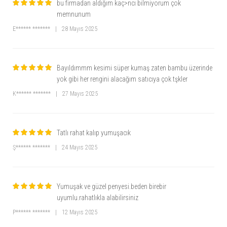
bu firmadan aldığım kaç>ncı bilmiyorum çok
memnunum
E****** *******
|
28 Mayıs 2025
Bayıldımmm kesimi süper kumaş zaten bambu üzerinde
yok gibi her rengini alacağım satıcıya çok tşkler
K****** *******
|
27 Mayıs 2025
Tatlı rahat kalıp yumuşacık
Ş****** *******
|
24 Mayıs 2025
Yumuşak ve güzel penyesi.beden birebir
uyumlu.rahatlıkla alabilirsiniz
P****** *******
|
12 Mayıs 2025