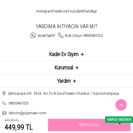
Instagram
Facebook
Youtube
WhatsApp
YARDIMA İHTİYACIN VAR MI?
Bize Ulaşın 08503461023
WHATSAPP
Kadın Ev Giyim
Kurumsal
Yardım
Şemsipaşa mh. 29.sk. No:21/A SunaTowers İstanbul / Gaziosmanpaşa
08503461023
iletisim@pijamaevi.com
KARGO BEDAVA
499,99 TL
SEPETE EKLE
449,99 TL
T
-Soft
E-Ticaret
Sistemleriyle Hazırlanmıştır.