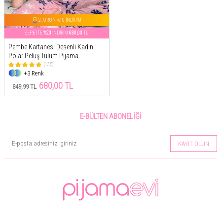
2. ÜRÜN %10 İNDİRİM
SEPETTE
%20
İNDİRİM
680,00
TL
Pembe Kartanesi Desenli Kadın
Polar Peluş Tulum Pijama
(135)
+3 Renk
680,00 TL
849,99 TL
E-BÜLTEN ABONELIĞI
KAYIT OLUN