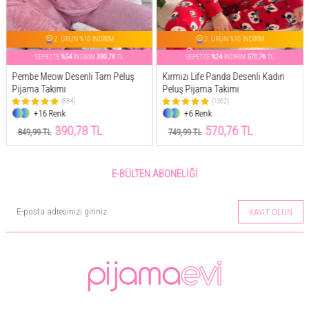
2. ÜRÜN %10 İNDİRİM
2. ÜRÜN %10 İNDİRİM
SEPETTE
%54
İNDİRİM
390,78
TL
SEPETTE
%24
İNDİRİM
570,76
TL
Pembe Meow Desenli Tam Peluş
Kırmızı Life Panda Desenli Kadın
Pijama Takımı
Peluş Pijama Takımı
(884)
(1362)
+16 Renk
+6 Renk
390,78 TL
570,76 TL
849,99 TL
749,99 TL
E-BÜLTEN ABONELIĞI
KAYIT OLUN