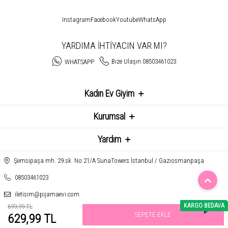
Instagram
Facebook
Youtube
WhatsApp
YARDIMA İHTİYACIN VAR MI?
Bize Ulaşın 08503461023
WHATSAPP
Kadın Ev Giyim
Kurumsal
Yardım
Şemsipaşa mh. 29.sk. No:21/A SunaTowers İstanbul / Gaziosmanpaşa
08503461023
iletisim@pijamaevi.com
KARGO BEDAVA
699,99 TL
SEPETE EKLE
629,99 TL
T
-Soft
E-Ticaret
Sistemleriyle Hazırlanmıştır.