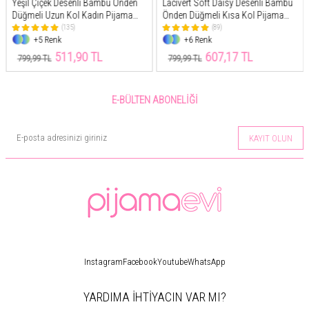
Yeşil Çiçek Desenli Bambu Önden
Lacivert Soft Daisy Desenli Bambu
Düğmeli Uzun Kol Kadın Pijama
Önden Düğmeli Kısa Kol Pijama
Takımı
Takımı
(135)
(89)
+5 Renk
+6 Renk
511,90 TL
607,17 TL
799,99 TL
799,99 TL
E-BÜLTEN ABONELIĞI
KAYIT OLUN
Instagram
Facebook
Youtube
WhatsApp
YARDIMA İHTİYACIN VAR MI?