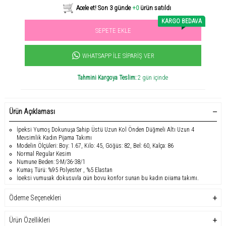
KARGO BEDAVA
SEPETE EKLE
Sevilen ürün! 11.3B kişi favoriledi!
+1000
ürün satıldı
WHATSAPP İLE SIPARIŞ VER
Tahmini Kargoya Teslim:
2 gün içinde
Ürün Açıklaması
İpeksi Yumoş Dokunuşa Sahip Üstü Uzun Kol Önden Düğmeli Altı Uzun 4
Mevsimlik Kadın Pijama Takımı
Modelin Ölçüleri: Boy: 1.67, Kilo: 45, Göğüs: 82, Bel: 60, Kalça: 86
Normal Regular Kesim
Numune Beden: S-M/36-38/1
Kumaş Türü: %95 Polyester , %5 Elastan
İpeksi yumuşak dokusuyla gün boyu konfor sunan bu kadın pijama takımı,
uzun kollu ve önden düğmeli tasarımıyla hem rahat hem şık bir kullanım sağlar.
4 mevsim kullanıma uygun yapısı sayesinde ev giyiminde ideal bir tercihtir.
Ödeme Seçenekleri
Regular kesimi vücudu sıkmaz, esnek kumaşı hareket özgürlüğü sunar.
Uzun kollu üst, uzun alt pijama takımı
Ürün Özellikleri
Önden düğmeli rahat tasarım