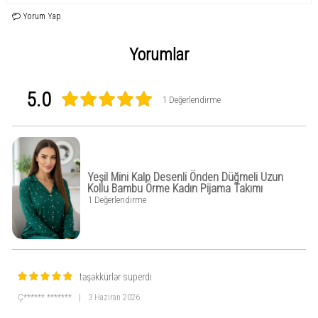
İpeksi yumuşak dokunuş
Yorum Yap
4 mevsim kullanıma uygun
Yorumlar
Günlük ev giyimi için ideal
Regular (normal) kalıp
5.0
1 Değerlendirme
Yeşil Mini Kalp Desenli Önden Düğmeli Uzun
Kollu Bambu Örme Kadın Pijama Takımı
1 Değerlendirme
təşəkkürlər superdi
Ç****** *******
|
3 Haziran 2026