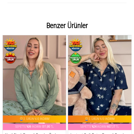
Benzer Ürünler
2. ÜRÜN %10 İNDİRİM
2. ÜRÜN %10 İNDİRİM
SEPETTE
%36
İNDİRİM
511,90
TL
SEPETTE
%24
İNDİRİM
607,17
TL