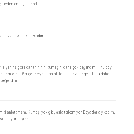
işeliydim ama çok ideal.
casi var men cox beyendim
 siyahına göre daha tiril tiril kumaşını daha çok beğendim. 1.70 boy
ım tam oldu eğer çekme yaparsa alt tarafı biraz dar gelir. Üstü daha
k beğendim.
 ki anlatamam. Kumaşı yok gibi, asla terletmiyor. Beyazlarla yıkadım,
 solmuyor. Teşekkür ederim. .