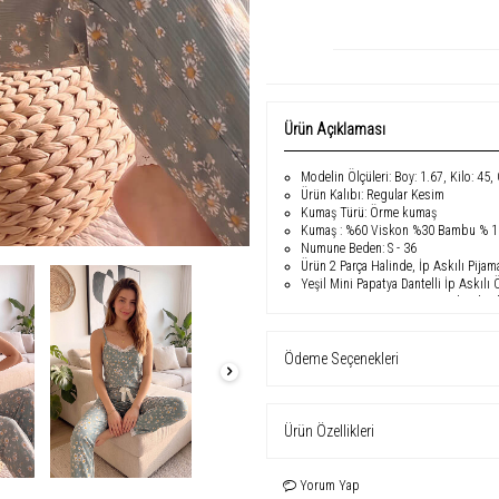
Ürün Açıklaması
Modelin Ölçüleri: Boy: 1.67, Kilo: 45,
Ürün Kalıbı: Regular Kesim
Kumaş Türü: Örme kumaş
Kumaş : %60 Viskon %30 Bambu % 10
Numune Beden: S - 36
Ürün 2 Parça Halinde, İp Askılı Pijam
Yeşil Mini Papatya Dantelli İp Askılı 
pijama üstü ve uzun pijama altı olmak
süslenmiş, taze yeşil renkte ve mini p
ve ev içi aktiviteler için ideal konf
pijama takımı, yaz geceleri için mük
Ödeme Seçenekleri
Ürün Özellikleri
Yorum Yap