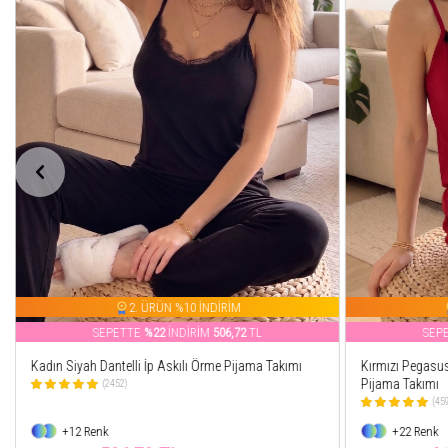
2. ÜRÜN %10 İNDİRİM
SEPETTE
%22
İNDİRİM
506,72
TL
SEP
Kadın Siyah Dantelli İp Askılı Örme Pijama Takımı
Kırmızı Pegasus
Pijama Takımı
(2452)
(45
+12 Renk
+22 Renk