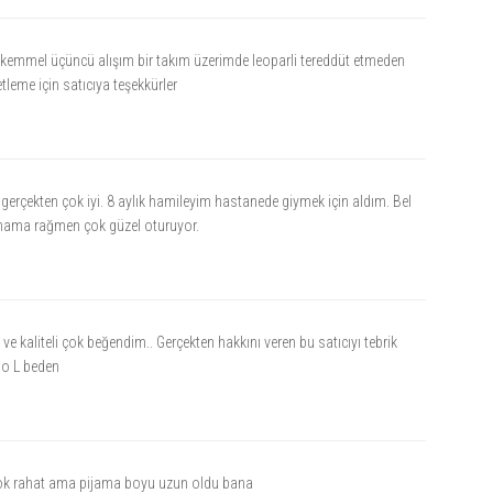
kemmel üçüncü alışım bir takım üzerimde leoparli tereddüt etmeden
leme için satıcıya teşekkürler
 gerçekten çok iyi. 8 aylık hamileyim hastanede giymek için aldım. Bel
mama rağmen çok güzel oturuyor.
ril ve kaliteli çok beğendim.. Gerçekten hakkını veren bu satıcıyı tebrik
lo L beden
çok rahat ama pijama boyu uzun oldu bana