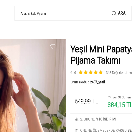
ARA
Yeşil Mini Papaty
Pijama Takımı
4.8
348 Değerlendirm
Ürün Kodu :
2407_yesil
Son 30 Günün
649,99
TL
384,15 T
2. ÜRÜNE
%10 İNDİRİM!
ONLİNE ÖDEMELERDE KARGO
BE