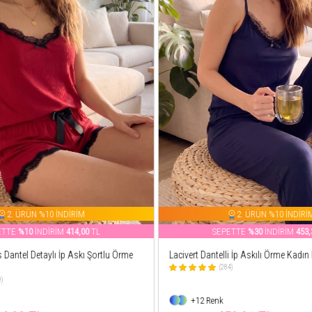
2. ÜRÜN %10 İNDİRİM
2. ÜRÜN %10 İNDİRİ
ETTE
%10
İNDİRİM
414,00
TL
SEPETTE
%30
İNDİRİM
453,
 Dantel Detaylı İp Askı Şortlu Örme
Lacivert Dantelli İp Askılı Örme Kadı
(284)
9)
+12 Renk