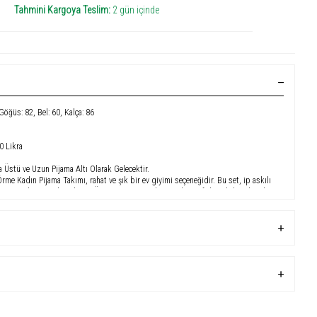
Tahmini Kargoya Teslim:
2 gün içinde
 Göğüs: 82, Bel: 60, Kalça: 86
 Likra
a Üstü ve Uzun Pijama Altı Olarak Gelecektir.
Örme Kadın Pijama Takımı, rahat ve şık bir ev giyimi seçeneğidir. Bu set, ip askılı
 üzere iki parçadan oluşur. Üst parça, göğüs kısmında zarif dantel detayları ile
apatya desenleriyle bezelidir. Uzun alt parça ise rahat bir kesime sahiptir, uyku
or ve hareket özgürlüğü sunar. Hem rahat hem de estetik bir tasarıma sahip olan bu
emmel bir seçimdir.