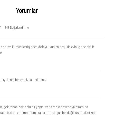
Yorumlar
348 Değerlendirme
az dar ve kumaş içeriğinden dolayı uyurken değil de evin içinde giyilir
ye
a ıyı kendı bedeninizi alabılırsınız
rim. çok rahat. naylonlu bir yapısı var. ama o sayede yıkasam da
dı. ben çok memnunum. kalıbı tam. düşük bel değil. üst bedeni kısa