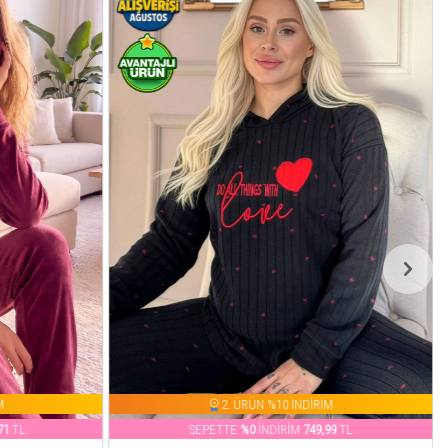
M
2. ÜRÜN %10 İNDİRİM
99
TL
SEPETTE
%53
İNDİRİM
326,54
TL