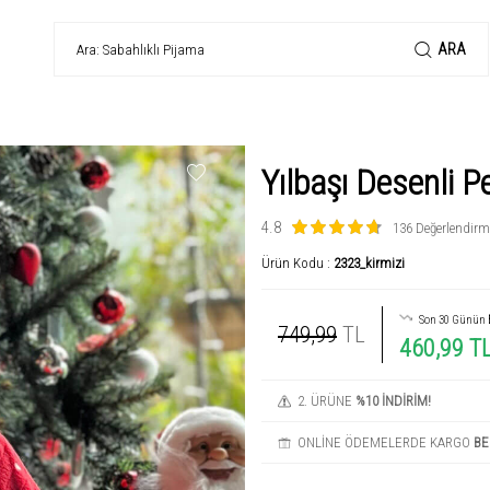
ARA
Yılbaşı Desenli P
4.8
136 Değerlendirm
Ürün Kodu :
2323_kirmizi
Son 30 Günün
749,99
TL
460,99 T
2. ÜRÜNE
%10 İNDİRİM!
ONLİNE ÖDEMELERDE KARGO
BE