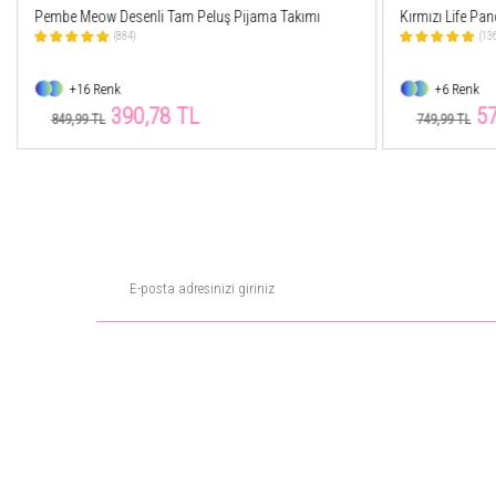
Kırmızı Life Panda Desenli Kadın Peluş Pijama Takımı
Bordo Vibes Des
Takımı
(1362)
(22
+6 Renk
+11 Renk
570,76 TL
38
749,99 TL
849,99 TL