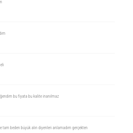
in
dım
eli
ğendim bu fiyata bu kalite inanılmaz
ve tam beden büyük alın diyenleri anlamadım gerçekten