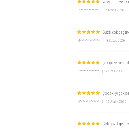
yaxşıdır beyedik 
F****** *******
|
7 Nisan 2026
Güzel çok begen
M****** *******
|
8 Şubat 2026
çok güzel ve kalit
Z****** *******
|
7 Ocak 2026
Çoook iyi çok be
N****** *******
|
15 Aralık 2025
Çok güzel geldi 