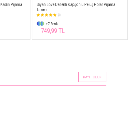
olar Pijama
Somon Kapşonlu Tam Peluş Oversize Sweat Panço
Pijama
(149)
+15 Renk
326,54 TL
699,99 TL
KAYIT OLUN