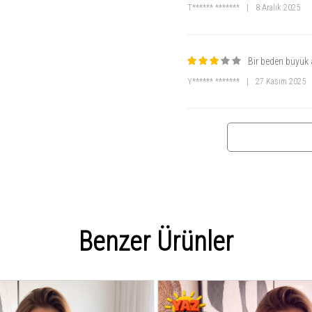
T****** *******
|
8 Aralık 2025
Bir beden büyük 
Y****** *******
|
27 Kasım 2025
Benzer Ürünler