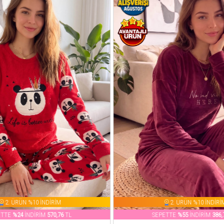
2. ÜRÜN %10 İNDİRİM
2. ÜRÜN %10 İNDİRİ
ETTE
%55
İNDİRİM
386,71
TL
SEPETTE
%0
İNDİRİM
749,