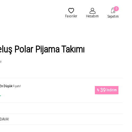
0
Favoriler
Hesabım
Sepetim
eluş Polar Pijama Takımı
e
En Düşük
Fiyatı!
39
%
İndirim
L
DAVA!