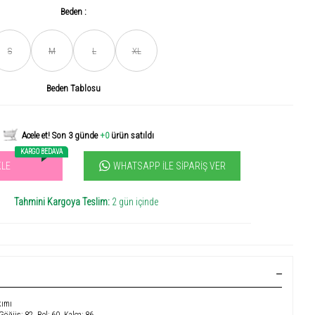
Beden :
S
M
L
XL
Son gün içerisinde
456
kişi tarafından incelendi!
Beden Tablosu
Acele et! Son 3 günde
+0
ürün satıldı
KARGO BEDAVA
WHATSAPP İLE SIPARIŞ VER
KLE
vilen ürün! 11.3B kişi favoriledi!
+1000
ürün satıldı
Tahmini Kargoya Teslim:
2 gün içinde
kımı