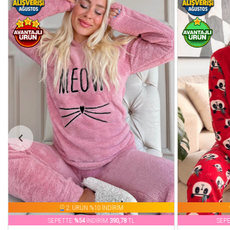
2. ÜRÜN %10 İNDİRİM
SEPETTE
%24
İNDİRİM
570,76
TL
SEP