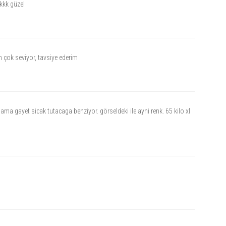
kk güzel
eb sitemiz üzerinden %40 indirimle, üstelik 1 tl kargo fırsatı ve hızlı
ım çok seviyor, tavsiye ederim
ma gayet sicak tutacaga benziyor. görseldeki ile ayni renk. 65 kilo xl