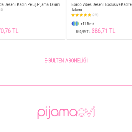
enli Exclusive Kadife Kadın Pijama
Siyah Love Desenli Kapşonlu Peluş P
Takımı
6)
(8)
+7 Renk
6,71 TL
749,99 TL
E-BÜLTEN ABONELIĞI