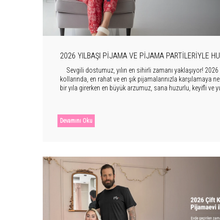
2026 YILBAŞI PIJAMA VE PIJAMA PARTILERIYLE H
BIR KUTLAMA
Sevgili dostumuz, yılın en sihirli zamanı yaklaşıyor! 2026 y
kollarında, en rahat ve en şık pijamalarınızla karşılamaya ne
bir yıla girerken en büyük arzumuz, sana huzurlu, keyifli v
Bu yıl, dışarıdaki koşuşturmacayı bir kenara bırakıp, içsel din
kaliteli anların tadını çıkaracağın bir yılbaşı konsepti 
Devamını Oku