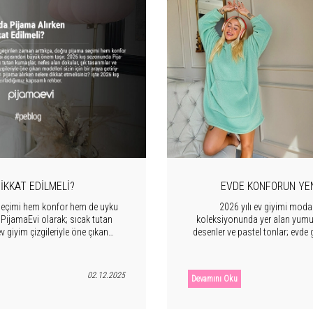
IKKAT EDILMELI?
EVDE KONFORUN YEN
a seçimi hem konfor hem de uyku
2026 yılı ev giyimi moda
PijamaEvi olarak; sıcak tutan
koleksiyonunda yer alan yumuş
 giyim çizgileriyle öne çıkan
desenler ve pastel tonlar; evde 
 pijama alırken nelere dikkat
ön planda olsa da
dığımız kapsamlı rehber.
02.12.2025
Devamını Oku