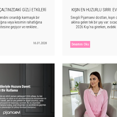
ALTINIZDAKI GIZLI ETKILERI
KIŞIN EN HUZURLU SIRRI: 
kendini onardığı karmaşık bir
Sevgili Pijamaevi dostları, kışın
ına veya kesimin rahatlığına
aklına gelen tek bir şey var: sıca
esine geçiyor ve renklere
2026 Kışı'na girerken, evdeki
uya dalış sürenizi, rüyalarınızın
koruyarak nasıl bir yaşam tarz
ı doğrudan etkileyebilir.
anaç bir kucaklama gi
16.01.2026
Devamını Oku