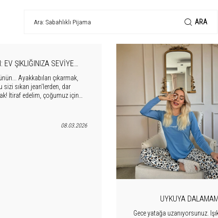
ARA
EV ŞIKLIĞINIZA SEVIYE
EHBERI
ünün... Ayakkabıları çıkarmak,
sizi sıkan jean'lerden, dar
k! İtiraf edelim, çoğumuz için
aştığımız o andır.
08.03.2026
UYKUYA DALAMAMA
Gece yatağa uzanıyorsunuz. Işıkl