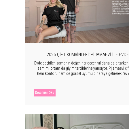
2026 ÇIFT KOMBINLERI: PIJAMAEVI ILE EVDE
Evde geçirilen zamanın değeri her geçen yıl daha da artarken, çi
samimi ortam da giyim tercihlerine yansıyor. Pijamaevi çi
hem konforu hem de görsel uyumu bir araya getirerek “ev ş
boyuta taşıyor. Uyumlu pijama takımları, peluş setler, 
kumaşlarla tasarlanan çift pijamaları; ister günlük kullanım
bir atmosfer yaratmak için mükemmel bir s
Devamını Oku