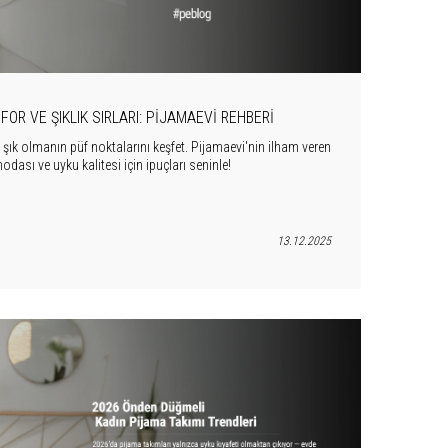
FOR VE ŞIKLIK SIRLARI: PIJAMAEVI REHBERI
ık olmanın püf noktalarını keşfet. Pijamaevi'nin ilham veren
odası ve uyku kalitesi için ipuçları seninle!
13.12.2025