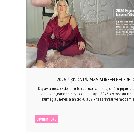
2026 KIŞINDA PIJAMA ALIRKEN NELERE D
Kış aylarında evde geçirilen zaman arttıkça, doğru pijam
kalitesi açısından büyük önem taşır. 2026 kış sezonunda 
kumaşlar, nefes alan dokular, şık tasarımlar ve modern ev
modelleri sizin için bir araya getiriyoruz. Peki bu sezon
etmelisiniz? İşte 2026 kış trendlerine göre hazırla
Devamını Oku