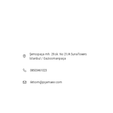
Şemsipaşa mh. 29.sk. No:21/A SunaTowers
İstanbul / Gaziosmanpaşa
08503461023
iletisim@pijamaevi.com