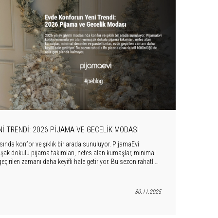
I TRENDI: 2026 PIJAMA VE GECELIK MODASI
sında konfor ve şıklık bir arada sunuluyor. PijamaEvi
ak dokulu pijama takımları, nefes alan kumaşlar, minimal
geçirilen zamanı daha keyifli hale getiriyor. Bu sezon rahatlık
 stil bütünlüğü de asla geri planda kalmıyor.
30.11.2025