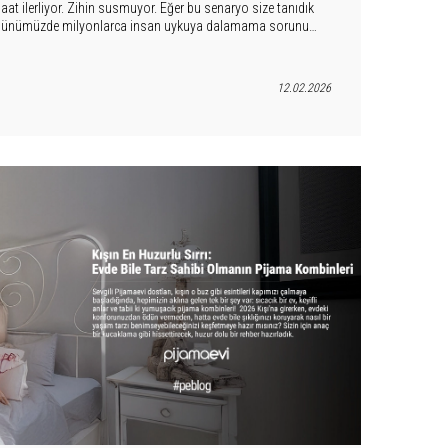
aat ilerliyor. Zihin susmuyor. Eğer bu senaryo size tanıdık
iz. Günümüzde milyonlarca insan uykuya dalamama sorunu
orunun kaynağını yanlış yerde arıyor. Peki gerçekten neden
 çözüm sandığınızdan daha basit olabilir mi?
12.02.2026