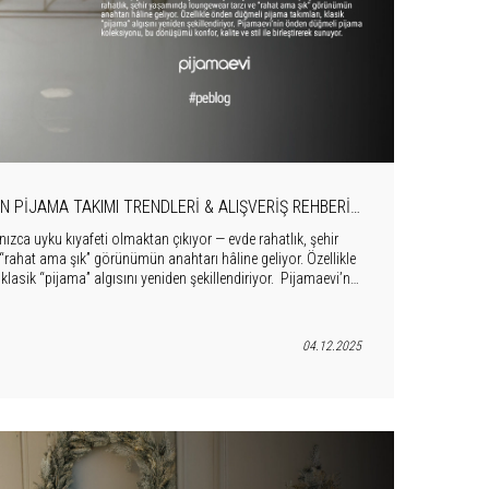
 PIJAMA TAKIMI TRENDLERI & ALIŞVERIŞ REHBERI |
PIJAMAEVI
ızca uyku kıyafeti olmaktan çıkıyor — evde rahatlık, şehir
rahat ama şık” görünümün anahtarı hâline geliyor. Özellikle
lasik “pijama” algısını yeniden şekillendiriyor. Pijamaevi’nin
onu , bu dönüşümü konfor, kalite ve stil ile birleştirerek
sunuyor.
04.12.2025