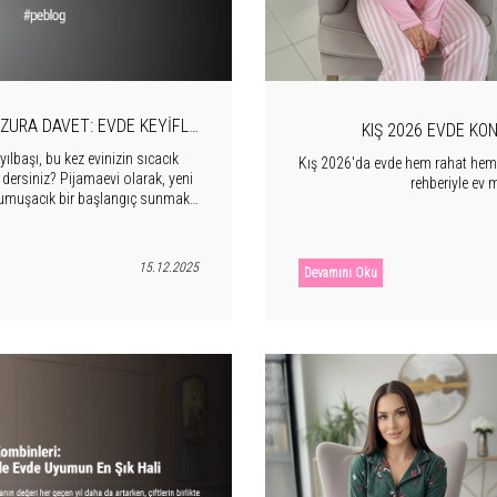
UZURA DAVET: EVDE KEYIFLI
KIŞ 2026 EVDE KON
ılbaşı, bu kez evinizin sıcacık
Kış 2026'da evde hem rahat hem ş
 dersiniz? Pijamaevi olarak, yeni
rehberiyle ev m
e yumuşacık bir başlangıç sunmak.
ginliğin ve sevdiklerinle geçirilen
öneriyoruz: Pijama Partileri!
15.12.2025
Devamını Oku