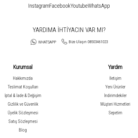
Instagram
Facebook
Youtube
WhatsApp
YARDIMA İHTİYACIN VAR MI?
Bize Ulaşın 08503461023
WHATSAPP
Kurumsal
Yardım
Hakkımızda
İletişim
Teslimat Koşulları
Yeni Ürünler
İptal & İade & Değişim
İndirimdekiler
Gizlilik ve Güvenlik
Müşteri Hizmetleri
Üyelik Sözleşmesi
Sepetim
Satış Sözleşmesi
Blog