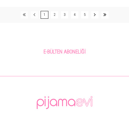
1
2
3
4
5
E-BÜLTEN ABONELIĞI