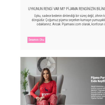
UYKUNUN RENGI VAR MI? PIJAMA RENGINIZIN BILINÇ
Uyku, sadece bedenin dinlendiği bir süreç değil, zihnin 
döngüdür. Çoğumuz pijama seçerken kumaşın yumuşaklığ
odaklanırız. Ancak Pijamaevi.com olarak, konforun öt
odaklanıyoruz. Yatak odanızda üzerinize giydiğiniz renk, uyk
kalitesini ve sabah nasıl bir ruh haliyle uyandığınız
Devamını Oku