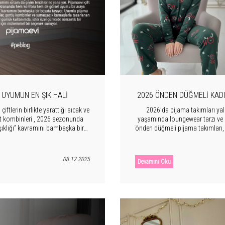
 UYUMUN EN ŞIK HALI
2026 ÖNDEN DÜĞMELI KADIN
ftlerin birlikte yarattığı sıcak ve
2026’da pijama takımları yaln
ft kombinleri , 2026 sezonunda
yaşamında loungewear tarzı ve “
ıklığı” kavramını bambaşka bir
önden düğmeli pijama takımları, k
şortlu kombinler ve yumuşacık
önden düğmeli pijama koleksiy
da, ister özel günlerde romantik
eçenek sunuyor.
08.12.2025
Devamını Oku