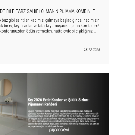
EVDE BILE TARZ SAHIBI OLMANIN PIJAMA KOMBINLERI
REHBERI!
 o buz gibi esintileri kapımızı çalmaya başladığında, hepimizin
cık bir ev, keyifli anlar ve tabii ki yumuşacık pijama kombinleri!
 konforunuzdan ödün vermeden, hatta evde bile şıklığınızı
ı benimseyebileceğinizi keşfetmeye hazır mısınız? Sizin için
bi hissettirecek, huzur dolu bir rehber hazırladık.
18.12.2025