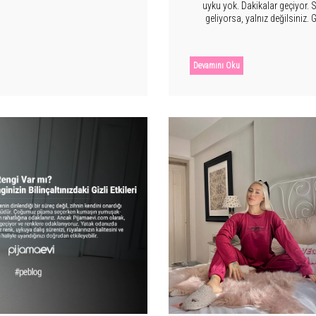
uyku yok. Dakikalar geçiyor. S
geliyorsa, yalnız değilsin
yaşıyor. Üstelik çoğu kişi s
uyuyamıyoruz? Ve
Devamını Oku