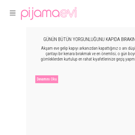
GÜNÜN BÜTÜN YORGUNLUĞUNU KAPIDA BIRAKIN: 
ATLATACAK PIJAMA SEÇIM R
Akşam eve gelip kapıyı arkanızdan kapattığınız o anı düş
çantayı bir kenara bırakmak ve en önemlisi; o gün boyu 
gömleklerden kurtulup en rahat kıyafetlerinize geçiş yapma
günün en güzel anı pijama takımımızla kucakl
Devamını Oku