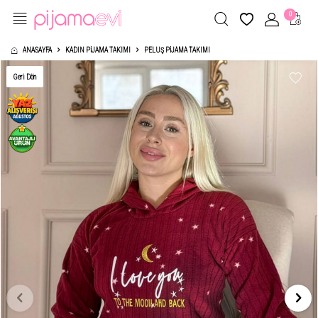
0
ANASAYFA
KADIN PIJAMA TAKIMI
PELUŞ PIJAMA TAKIMI
Geri Dön