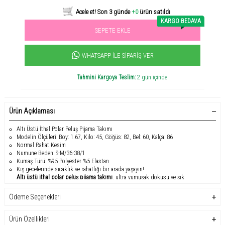
KARGO BEDAVA
SEPETE EKLE
Sevilen ürün! 11.3B kişi favoriledi!
+1000
ürün satıldı
WHATSAPP İLE SIPARIŞ VER
Tahmini Kargoya Teslim:
2 gün içinde
Ürün Açıklaması
Altı Üstü İthal Polar Peluş Pijama Takımı
Modelin Ölçüleri: Boy: 1.67, Kilo: 45, Göğüs: 82, Bel: 60, Kalça: 86
Normal Rahat Kesim
Numune Beden: S-M/36-38/1
Kumaş Türü: %95 Polyester %5 Elastan
Kış gecelerinde sıcaklık ve rahatlığı bir arada yaşayın!
Altı üstü ithal polar peluş pijama takımı
, ultra yumuşak dokusu ve şık
tasarımıyla hem ev şıklığını hem de konforu ön plana çıkarıyor. %95 polyester ve
%5 elastan kumaş karışımı sayesinde hafif, esnek ve vücuda uyumlu bir
Ödeme Seçenekleri
kullanım sunar.
Modern desenleri ve yazı detaylı kapüşonlu üstüyle farklı bir tarz kazandıran
Ürün Özellikleri
pijama takımı, soğuk günlerde hem sizi sıcak tutar hem de enerjik bir görünüm