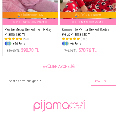
2. ÜRÜN %10 İNDİRİM
2. ÜRÜN %10 İNDİRİM
SEPETTE
%54
İNDİRİM
390,78
TL
SEPETTE
%24
İNDİRİM
570,76
TL
Pembe Meow Desenli Tam Peluş
Kırmızı Life Panda Desenli Kadın
Pijama Takımı
Peluş Pijama Takımı
(884)
(1362)
+16 Renk
+6 Renk
390,78 TL
570,76 TL
849,99 TL
749,99 TL
E-BÜLTEN ABONELIĞI
KAYIT OLUN