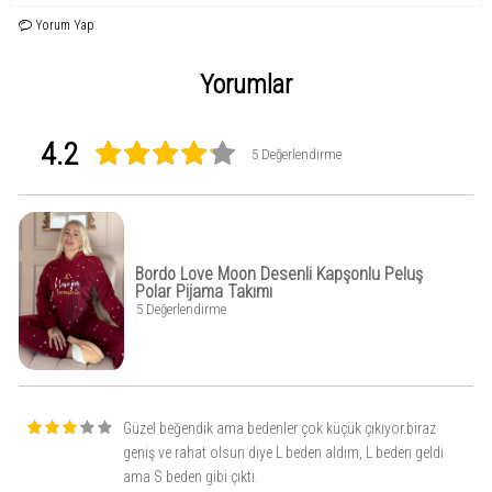
sağlar. Rahat kesimi sayesinde uyurken veya evde vakit geçirirken konforlu
Yorum Yap
hareket etmenizi destekler. Evde sıcak bir konfor arayan kadınlar için hem
kullanışlı hem de göz alıcı bir tercih olacak.
Yorumlar
4.2
5 Değerlendirme
Bordo Love Moon Desenli Kapşonlu Peluş
Polar Pijama Takımı
5 Değerlendirme
Güzel beğendik ama bedenler çok küçük çıkıyor.biraz
geniş ve rahat olsun diye L beden aldım, L beden geldi
ama S beden gibi çıktı.