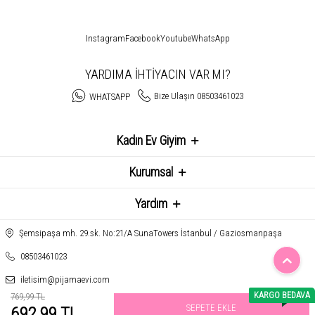
Instagram
Facebook
Youtube
WhatsApp
YARDIMA İHTİYACIN VAR MI?
Bize Ulaşın 08503461023
WHATSAPP
Kadın Ev Giyim
Kurumsal
Yardım
Şemsipaşa mh. 29.sk. No:21/A SunaTowers İstanbul / Gaziosmanpaşa
08503461023
iletisim@pijamaevi.com
KARGO BEDAVA
769,99 TL
SEPETE EKLE
692,99 TL