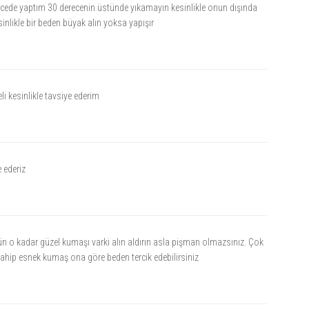
cede yaptım 30 derecenin üstünde yıkamayın kesinlikle onun dışında
inlikle bir beden büyak alın yoksa yapışır
li kesinlikle tavsiye ederim
 ederiz
n o kadar güzel kumaşı varki alın aldırın asla pişman olmazsınız. Çok
 sahip esnek kumaş ona göre beden tercik edebilirsiniz