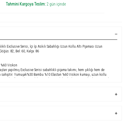
Tahmini Kargoya Teslim:
2 gün içinde
ıklı Exclusive Serisi, İçi İp Askılı Sabahlığı Uzun Kollu Altı Pijaması Uzun
 Göğüs: 82, Bel: 60, Kalça: 86
 %60 Viskon
maştan yapılmış Exclusive Serisi sabahlıklı pijama takımı, hem şıklığı hem de
rıma sahiptir. Yumuşak%30 Bambu %10 Elastan %60 Viskon kumaşı, uzun kollu
üm gece konfor sağlar. Modelin 1.67 boy, 45 kilo ölçüleri ve S/36 bedeni üzerinde
yum sunar. Bu lüks takım, evde geçirilen rahat anlar için mükemmel bir seçimdir.