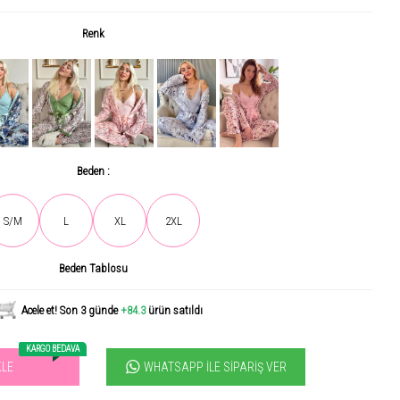
Renk
Beden :
S/M
L
XL
2XL
Son gün içerisinde
1299
kişi tarafından incelendi!
Beden Tablosu
Acele et! Son 3 günde
+84.3
ürün satıldı
KARGO BEDAVA
WHATSAPP İLE SIPARIŞ VER
KLE
vilen ürün! 11.3B kişi favoriledi!
+1843
ürün satıldı