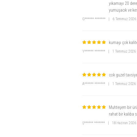
yıkamayı 20 dere
yumuşacık ve kes
G****** *******
|
6 Temmuz 2026
kumaşı çok kalite
Y****** *******
|
1 Temmuz 2026
cok guzel tavsiye
A****** *******
|
1 Temmuz 2026
Muhteşem bir ürü
rahat bir kalıba
Ş****** *******
|
18 Haziran 2026