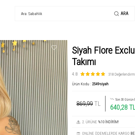
ARA
Siyah Flore Excl
Takımı
4.8
318 Değerlendirm
Ürün Kodu :
2549-siyah
Son 30 Günün
869,99
TL
640,28 T
2. ÜRÜNE
%10 İNDİRİM!
ONLİNE ÖDEMELERDE KARGO
BE