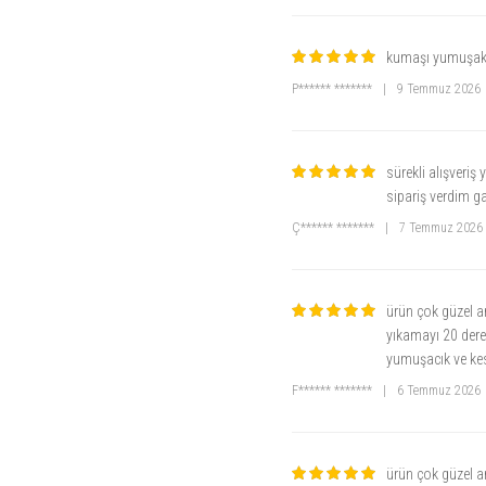
kumaşı yumuşak,k
P****** *******
|
9 Temmuz 2026
sürekli alışveriş
sipariş verdim ga
Ç****** *******
|
7 Temmuz 2026
ürün çok güzel an
yıkamayı 20 dere
yumuşacık ve kes
F****** *******
|
6 Temmuz 2026
ürün çok güzel an