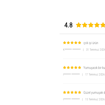
4.8
çok iyi ürün
K****** *******
|
31 Temmuz 202
Yumuşacık bir k
I****** *******
|
17 Temmuz 2026
Güzel yumuşak 
I****** *******
|
15 Temmuz 2026