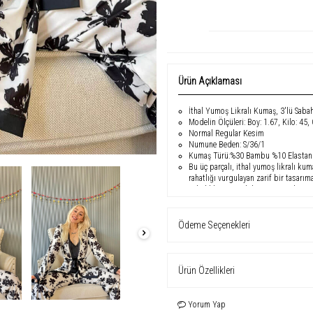
Ürün Açıklaması
İthal Yumoş Likralı Kumaş, 3'lü Sabahl
Modelin Ölçüleri: Boy: 1.67, Kilo: 45,
Normal Regular Kesim
Numune Beden: S/36/1
Kumaş Türü:%30 Bambu %10 Elastan
Bu üç parçalı, ithal yumoş likralı ku
rahatlığı vurgulayan zarif bir tasa
sabahlık ve ip askılı iç parçasıyla t
gösterilen normal kesim, rahat bir u
Ödeme Seçenekleri
Ürün Özellikleri
Yorum Yap