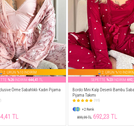
2. ÜRÜN %10 İNDİRİM
2. ÜRÜN %10 İNDİRİ
ETTE
%26
İNDİRİM
644,41
TL
SEPETTE
%23
İNDİRİM
692,
lusive Örme Sabahlıklı Kadın Pijama
Bordo Mini Kalp Desenli Bambu Sabah
Pijama Takımı
7)
(105)
+2 Renk
4,41 TL
692,23 TL
899,99 TL