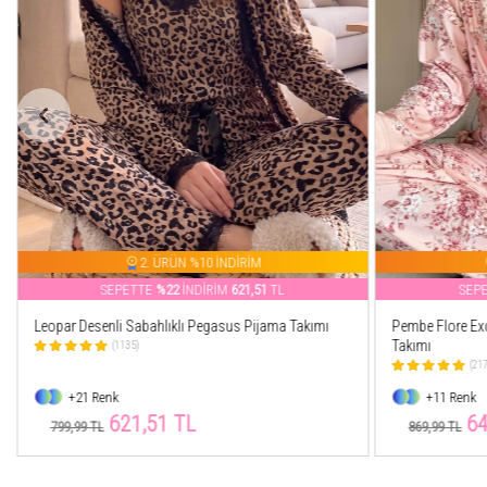
2. ÜRÜN %10 İNDİRİM
SEPETTE
%22
İNDİRİM
621,51
TL
SEP
Leopar Desenli Sabahlıklı Pegasus Pijama Takımı
Pembe Flore Exc
Takımı
(1135)
(21
+21 Renk
+11 Renk
621,51 TL
64
799,99 TL
869,99 TL