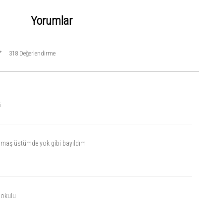
Yorumlar
318 Değerlendirme
6
umaş üstümde yok gibi bayıldım
dokulu