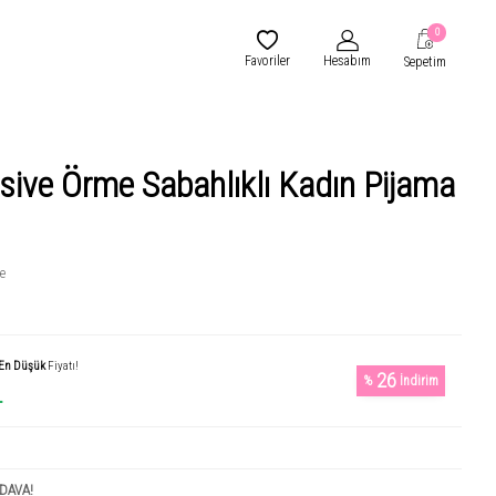
0
Favoriler
Hesabım
Sepetim
usive Örme Sabahlıklı Kadın Pijama
e
En Düşük
Fiyatı!
26
%
İndirim
L
DAVA!