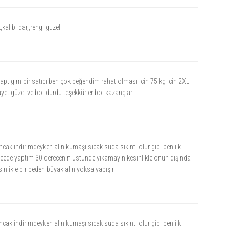
alıbı dar,,rengi guzel
 yaptigim bir satıcı.ben çok beğendim rahat olması için 75 kg için 2XL
yet güzel ve bol durdu teşekkürler bol kazançlar...
cak indirimdeyken alın kumaşı sıcak suda sıkıntı olur gibi ben ilk
cede yaptım 30 derecenin üstünde yıkamayın kesinlikle onun dışında
inlikle bir beden büyak alın yoksa yapışır
cak indirimdeyken alın kumaşı sıcak suda sıkıntı olur gibi ben ilk