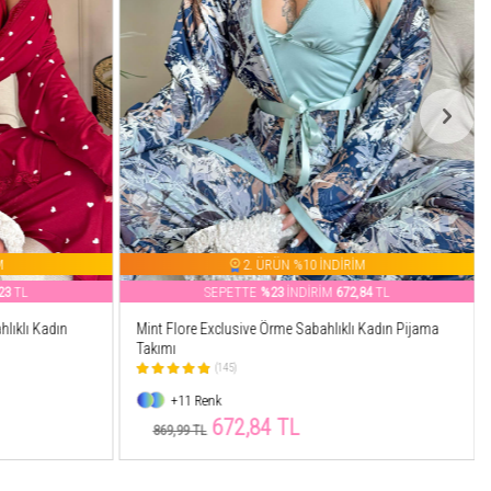
M
2. ÜRÜN %10 İNDİRİM
23
TL
SEPETTE
%23
İNDİRİM
672,84
TL
lıklı Kadın
Mint Flore Exclusive Örme Sabahlıklı Kadın Pijama
Takımı
(145)
+11 Renk
672,84 TL
869,99 TL