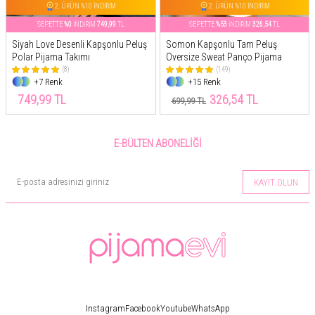
2. ÜRÜN %10 İNDİRİM
2. ÜRÜN %10 İNDİRİM
SEPETTE
%0
İNDİRİM
749,99
TL
SEPETTE
%53
İNDİRİM
326,54
TL
Siyah Love Desenli Kapşonlu Peluş
Somon Kapşonlu Tam Peluş
Polar Pijama Takımı
Oversize Sweat Panço Pijama
(8)
(149)
+7 Renk
+15 Renk
749,99 TL
326,54 TL
699,99 TL
E-BÜLTEN ABONELIĞI
KAYIT OLUN
Instagram
Facebook
Youtube
WhatsApp