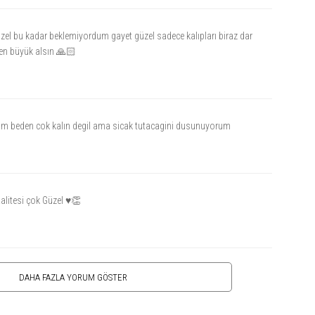
zel bu kadar beklemiyordum gayet güzel sadece kalıpları biraz dar
den büyük alsın 🙏🏻
 beden cok kalın degil ama sicak tutacagini dusunuyorum
alitesi çok Güzel ♥️👏
DAHA FAZLA YORUM GÖSTER