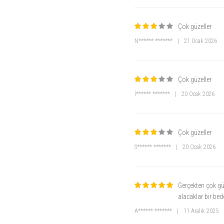
Çok güzeller
N****** *******
|
21 Ocak 2026
Çok güzeller
İ****** *******
|
20 Ocak 2026
Çok güzeller
S****** *******
|
20 Ocak 2026
Gerçekten çok gü
alacaklar bir be
A****** *******
|
11 Aralık 2025