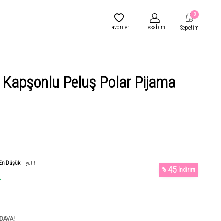
0
Favoriler
Hesabım
Sepetim
 Kapşonlu Peluş Polar Pijama
En Düşük
Fiyatı!
45
%
İndirim
L
DAVA!