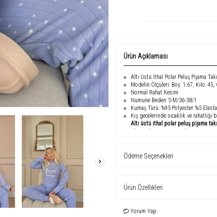
Ürün Açıklaması
Altı Üstü İthal Polar Peluş Pijama Tak
Modelin Ölçüleri: Boy: 1.67, Kilo: 45,
Normal Rahat Kesim
Numune Beden: S-M/36-38/1
Kumaş Türü: %95 Polyester %5 Elast
Kış gecelerinde sıcaklık ve rahatlığı b
Altı üstü ithal polar peluş pijama tak
plana çıkarıyor. %95 polyester ve %5
sunar.
Modern desenleri ve yazı detaylı kap
Ödeme Seçenekleri
sıcak tutar hem de enerjik bir görün
hareket etmenizi destekler. Evde sıcak
Ürün Özellikleri
Yorum Yap