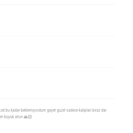
zel bu kadar beklemiyordum gayet güzel sadece kalıpları biraz dar
den büyük alsın 🙏🏻