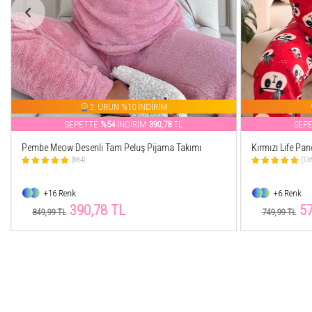
2. ÜRÜN %10 İNDİRİM
SEPETTE
%24
İNDİRİM
570,76
TL
SEP
Kırmızı Life Panda Desenli Kadın Peluş Pijama Takımı
Bordo Vibes Des
Takımı
(1362)
(22
+6 Renk
+11 Renk
570,76 TL
38
749,99 TL
849,99 TL