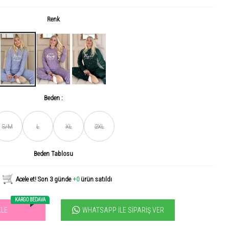
Renk
Beden :
S/M
L
XL
2XL
Son gün içerisinde
456
kişi tarafından incelendi!
Beden Tablosu
Acele et! Son 3 günde
+0
ürün satıldı
KARGO BEDAVA
WHATSAPP İLE SIPARIŞ VER
KLE
vilen ürün! 11.3B kişi favoriledi!
+1000
ürün satıldı