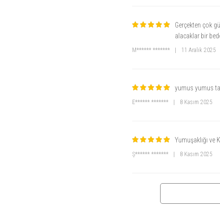
Gerçekten çok gü
alacaklar bir be
M****** *******
|
11 Aralık 2025
yumus yumus tam
E****** *******
|
8 Kasım 2025
Yumuşaklığı ve K
Ş****** *******
|
8 Kasım 2025