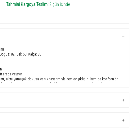
Tahmini Kargoya Teslim:
2 gün içinde
ımı
 Göğüs: 82, Bel: 60, Kalça: 86
an
ir arada yaşayın!
ımı
, ultra yumuşak dokusu ve şık tasarımıyla hem ev şıklığını hem de konforu ön
 elastan kumaş karışımı sayesinde hafif, esnek ve vücuda uyumlu bir kullanım
üşonlu üstüyle farklı bir tarz kazandıran pijama takımı, soğuk günlerde hem sizi
üm sağlar. Rahat kesimi sayesinde uyurken veya evde vakit geçirirken konforlu
 bir konfor arayan kadınlar için hem kullanışlı hem de göz alıcı bir tercih olacak.