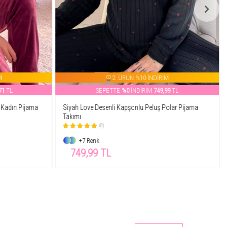
M
2. ÜRÜN %10 İNDİRİM
99
TL
SEPETTE
%53
İNDİRİM
326,54
TL
olar Pijama
Somon Kapşonlu Tam Peluş Oversize Sweat Panço
Pijama
(149)
+15 Renk
326,54 TL
699,99 TL