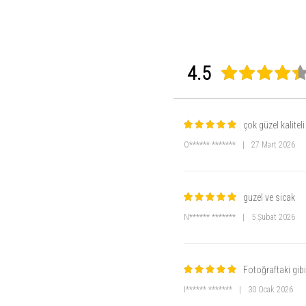
4.5
çok güzel kaliteli
O****** *******
|
27 Mart 2026
guzel ve sicak
N****** *******
|
5 Şubat 2026
Fotoğraftaki gibi
I****** *******
|
30 Ocak 2026