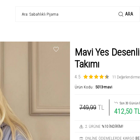
ARA
Mavi Yes Desenli
Takımı
4.5
11 Değerlendirme
Ürün Kodu :
5013-mavi
Son 30 Günün
749,99
TL
412,50 T
2. ÜRÜNE
%10 İNDİRİM!
ONLİNE ÖDEMELERDE KARGO
BE