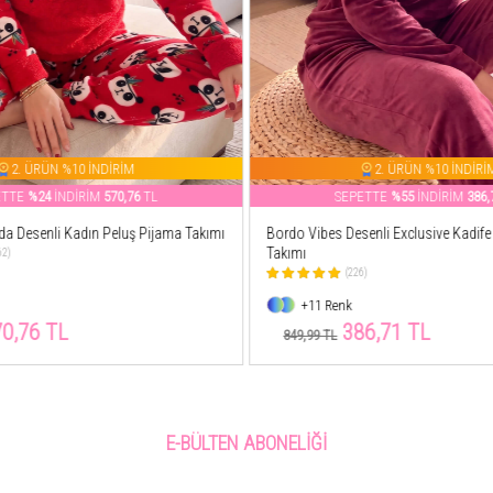
2. ÜRÜN %10 İNDİRİM
2. ÜRÜN %10 İNDİRİ
ETTE
%55
İNDİRİM
386,71
TL
SEPETTE
%0
İNDİRİM
749,
enli Exclusive Kadife Kadın Pijama
Siyah Love Desenli Kapşonlu Peluş P
Takımı
6)
(8)
+7 Renk
6,71 TL
749,99 TL
E-BÜLTEN ABONELIĞI