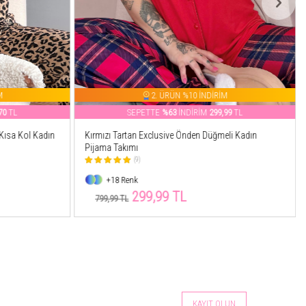
M
2. ÜRÜN %10 İNDİRİM
99
TL
SEPETTE
%29
İNDİRİM
568,28
TL
eli Kadın
Ekru Twilight Glow Desenli Bambu Önden Düğmeli
Kısa Kol Pijama Takımı
(154)
+7 Renk
568,28 TL
799,99 TL
KAYIT OLUN