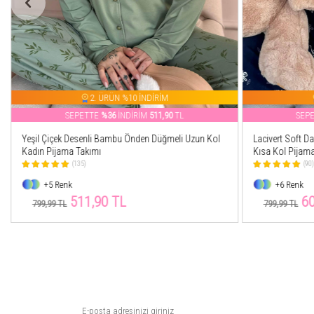
2. ÜRÜN %10 İNDİRİM
SEPETTE
%24
İNDİRİM
607,17
TL
SEP
Lacivert Soft Daisy Desenli Bambu Önden Düğmeli
Leopar Desenli
Kısa Kol Pijama Takımı
Pijama
(90)
(21
+6 Renk
+24 Renk
607,17 TL
56
799,99 TL
749,99 TL