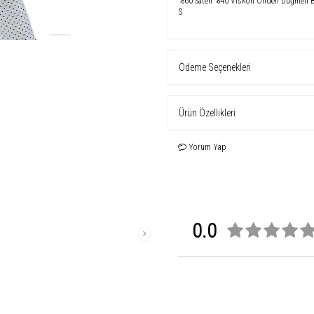
%60 Saten %40 Viskon Önden Düğmeli Ba
S
Ödeme Seçenekleri
Ürün Özellikleri
Yorum Yap
0.0