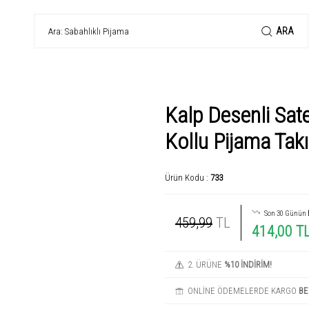
ARA
Kalp Desenli Sat
Kollu Pijama Tak
Ürün Kodu :
733
Son 30 Günün
459,99
TL
414,00 T
2. ÜRÜNE
%10 İNDİRİM!
ONLİNE ÖDEMELERDE KARGO
BE