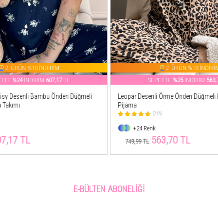
2. ÜRÜN %10 İNDİRİM
2. ÜRÜN %10 İNDİRİ
ETTE
%25
İNDİRİM
563,70
TL
SEPETTE
%63
İNDİRİM
299,
 Örme Önden Düğmeli Kısa Kol Kadın
Kırmızı Tartan Exclusive Önden Düğm
Pijama Takımı
6)
(9)
+18 Renk
3,70 TL
299,99 TL
799,99 TL
E-BÜLTEN ABONELIĞI