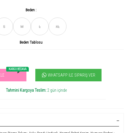
Beden :
S
M
L
XL
Son gün içerisinde
456
kişi tarafından incelendi!
Beden Tablosu
Acele et! Son 3 günde
+0
ürün satıldı
KARGO BEDAVA
WHATSAPP İLE SIPARIŞ VER
KLE
vilen ürün! 11.3B kişi favoriledi!
+1000
ürün satıldı
Tahmini Kargoya Teslim:
2 gün içinde