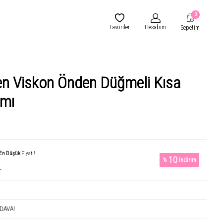
0
Favoriler
Hesabım
Sepetim
en Viskon Önden Düğmeli Kısa
ımı
En Düşük
Fiyatı!
10
%
İndirim
L
DAVA!