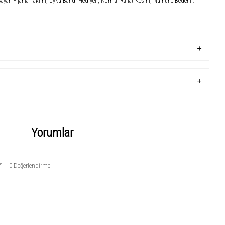
yan Pijama Takımı, Uyku Bandı Hediyeli, Normal Rahat Kesim, Numune Bedeni :
Yorumlar
0 Değerlendirme