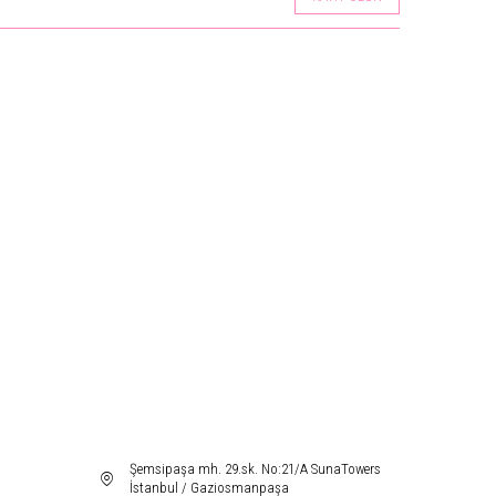
Şemsipaşa mh. 29.sk. No:21/A SunaTowers
İstanbul / Gaziosmanpaşa