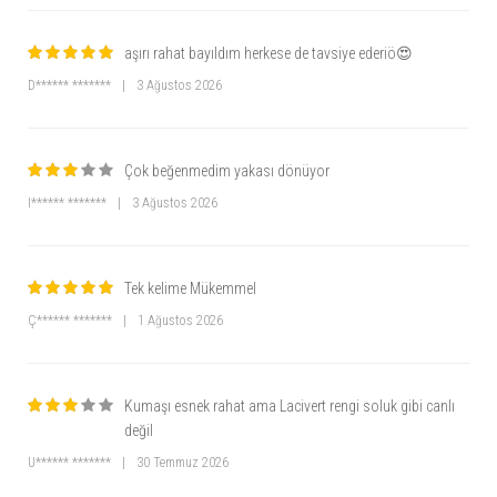
aşırı rahat bayıldım herkese de tavsiye ederiö😍
D****** *******
|
3 Ağustos 2026
Çok beğenmedim yakası dönüyor
I****** *******
|
3 Ağustos 2026
Tek kelime Mükemmel
Ç****** *******
|
1 Ağustos 2026
Kumaşı esnek rahat ama Lacivert rengi soluk gibi canlı
değil
U****** *******
|
30 Temmuz 2026