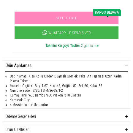
KARGO BEDAVA
SEPETE EKLE
Sevilen ürün! 11.3B kişi favoriledi!
+1432
ürün satıldı
WHATSAPP İLE SIPARIŞ VER
Tahmini Kargoya Teslim:
2 gün içinde
Ürün Açıklaması
Üst Pijaması Kısa Kollu Önden Düğmeli Gömlek Yaka, Alt Pijaması Uzun Kadın
Pijama Takımı
Modelin Ölçüleri: Boy: 1.67, Kilo: 45, Göğüs: 82, Bel: 60, Kalça: 86
Numune Beden: S/36/1 S-M/36-38/1-2
Kumaş Türü: %30 Bambu %60 Viskon %10 Elastan
Yumuşak Tuşe
4 Mevsim İçinde Uygundur
Evde konfor ve şıklığı bir araya getiren
Yumoş Kadın Pijama Takımı
,
ipeksi
yumuşak dokusu
ve
şık tasarımıyla
her anınızı daha özel kılıyor.
%30 Bambu,
Ödeme Seçenekleri
%60 Viskon, %10 Elastan
kumaş karışımı sayesinde
hafif, nefes alabilir ve
esnek
yapıya sahiptir, böylece vücudunuza mükemmel uyum sağlar.
Kısa kollu
önden düğmeli gömlek yaka üst
ve
tam boy pijama altı
ile hem klasik hem de
Ürün Özellikleri