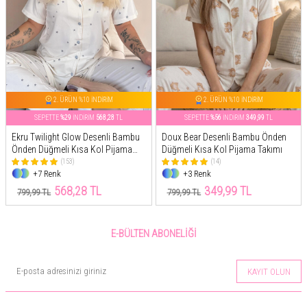
2. ÜRÜN %10 İNDİRİM
2. ÜRÜN %10 İNDİRİM
SEPETTE
%29
İNDİRİM
568,28
TL
SEPETTE
%56
İNDİRİM
349,99
TL
Ekru Twilight Glow Desenli Bambu
Doux Bear Desenli Bambu Önden
Önden Düğmeli Kısa Kol Pijama
Düğmeli Kısa Kol Pijama Takımı
Takımı
(153)
(14)
+7 Renk
+3 Renk
568,28 TL
349,99 TL
799,99 TL
799,99 TL
E-BÜLTEN ABONELIĞI
KAYIT OLUN