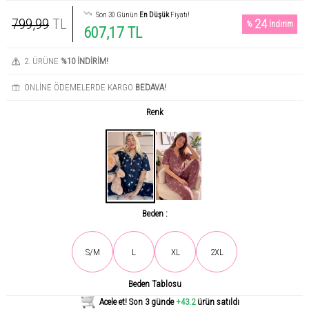
Son 30 Günün
En Düşük
Fiyatı!
799,99
TL
24
%
İndirim
607,17 TL
2. ÜRÜNE
%10 İNDİRİM!
ONLİNE ÖDEMELERDE KARGO
BEDAVA!
Renk
Beden :
Son gün içerisinde
888
kişi tarafından incelendi!
S/M
L
XL
2XL
Beden Tablosu
Acele et! Son 3 günde
+43.2
ürün satıldı