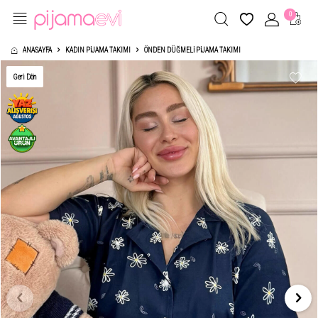
0
ANASAYFA
KADIN PIJAMA TAKIMI
ÖNDEN DÜĞMELI PIJAMA TAKIMI
Geri Dön