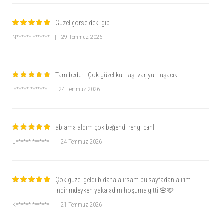
Güzel görseldeki gibi
N****** *******
|
29 Temmuz 2026
Tam beden. Çok güzel kumaşı var, yumuşacık.
I****** *******
|
24 Temmuz 2026
ablama aldım çok beğendi rengi canlı
Ü****** *******
|
24 Temmuz 2026
Çok güzel geldi bidaha alırsam bu sayfadan alırım
indirimdeyken yakaladım hoşuma gitti 🌸🩷
K****** *******
|
21 Temmuz 2026