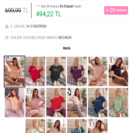
Son 30 Günün
En Düşük
Fiyatı!
699,99
TL
29
%
İndirim
494,22 TL
2. ÜRÜNE
%10 İNDİRİM!
ONLİNE ÖDEMELERDE KARGO
BEDAVA!
Renk