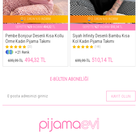
2. ÜRÜN %10 İNDİRİM
2. ÜRÜN %10 İNDİRİM
SEPETTE
%27
İNDİRİM
510,14
TL
SEPETTE
%26
İNDİRİM
517,81
TL
Siyah İnfinity Desenli Bambu Kısa
Mint Spring is My Life Çiçek Desenli
Kol Kadın Pijama Takımı
Kısa Kollu Örme Kadın Pijama
Takımı
(146)
(52)
+21 Renk
510,14 TL
517,81 TL
699,99 TL
699,99 TL
E-BÜLTEN ABONELIĞI
KAYIT OLUN