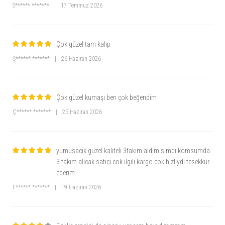
S****** *******
|
17 Temmuz 2026
Çok güzel tam kalıp
Ş****** *******
|
26 Haziran 2026
Çok güzel kumaşı ben çok beğendim
Ç****** *******
|
23 Haziran 2026
yumusacik guzel kaliteli 3takim aldim simdi komsumda
3 takim alicak satici cok ilgili kargo cok hizliydi tesekkur
ederim
F****** *******
|
19 Haziran 2026