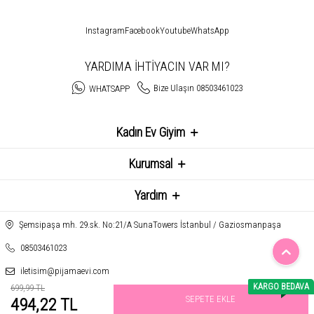
Instagram
Facebook
Youtube
WhatsApp
YARDIMA İHTİYACIN VAR MI?
Bize Ulaşın 08503461023
WHATSAPP
Kadın Ev Giyim
Kurumsal
Yardım
Şemsipaşa mh. 29.sk. No:21/A SunaTowers İstanbul / Gaziosmanpaşa
08503461023
iletisim@pijamaevi.com
KARGO BEDAVA
699,99 TL
SEPETE EKLE
494,22 TL
T
-Soft
E-Ticaret
Sistemleriyle Hazırlanmıştır.