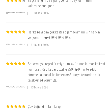
Başka rengini de sipariş vericem bayıldımmmm
kalitesine duruşuna
Ü****** *******
|
6 Haziran 2026
Harika bayıldım çok kaliteli pijamaevim bu işin hakkını
veriyorsun.. ❤️🤌🏽🤌🏽🤌🏽☺️
V****** *******
|
3 Haziran 2026
Satıcıya çok teşekkür ediyorum 🙏 ürunun kumaş kalitesi
,yumuşaklığı o kadar güzel ki 👍💫💫💫hiç tereddüt
etmeden alınacak kalitede🙏👍Satıcıya tekrardan çok
teşekkür ediyorum 🙏
Y****** *******
|
13 Mayıs 2026
Çok beğendim tam kalıp