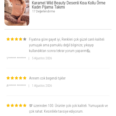
Neden Bu Ürünü Almalısınız?
Karamel Wild Beauty Desenli Kısa Kollu Örme
Kadın Pijama Takımı
Evde de Şık Olun
: Günlük rahatlığınızı stil sahibi bir görünümle tamamlayın.
17 Değerlendirme
Nefes Alabilir ve Hafif
: Cilt dostu kumaşıyla gün boyu konfor sunar.
Hediye İçin Mükemmel Bir Seçenek
: Doğum günü, Anneler Günü veya yılbaşı
için harika bir alternatif.
Kolay Bakım
: Makinede hassas yıkama ile uzun ömürlü kullanım sağlar.
Fiyatına göre gayet iyi, Renkleri çok güzel canlı kaliteli
yumuşak ama pamuklu değil bilginize, yıkayıp
kullandıktan sonra tekrar yorum yaparım🙋
Y****** *******
|
5 Ağustos 2026
Annem cok begendi tşkler
A****** *******
|
1 Ağustos 2026
💯 üzerinden 100. Ürünler çok çok kaliteli. Yumuşacık ve
çok rahat. Kesinlikle tavsiye ediyorum.