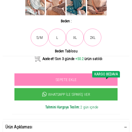
Beden :
Son gün içerisinde
958
kişi tarafından incelendi!
S/M
L
XL
2XL
Beden Tablosu
Acele et! Son 3 günde
+50.2
ürün satıldı
KARGO BEDAVA
SEPETE EKLE
Sevilen ürün! 11.3B kişi favoriledi!
+1502
ürün satıldı
WHATSAPP İLE SIPARIŞ VER
Tahmini Kargoya Teslim:
2 gün içinde
Ürün Açıklaması