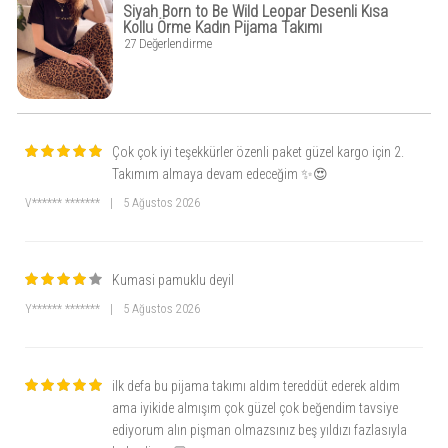
Neden Bu Ürünü Almalısınız?
Siyah Born to Be Wild Leopar Desenli Kısa
Kollu Örme Kadın Pijama Takımı
Evde de Şık Olun
: Günlük rahatlığınızı stil sahibi bir görünümle tamamlayın.
27 Değerlendirme
Nefes Alabilir ve Hafif
: Cilt dostu kumaşıyla gün boyu konfor sunar.
Hediye İçin Mükemmel Bir Seçenek
: Doğum günü, Anneler Günü veya yılbaşı
için harika bir alternatif.
Kolay Bakım
: Makinede hassas yıkama ile uzun ömürlü kullanım sağlar.
Çok çok iyi teşekkürler özenli paket güzel kargo için 2.
Takımım almaya devam edeceğim ✨😍
V****** *******
|
5 Ağustos 2026
Kumasi pamuklu deyil
Y****** *******
|
5 Ağustos 2026
ilk defa bu pijama takımı aldım tereddüt ederek aldım
ama iyikide almışım çok güzel çok beğendim tavsiye
ediyorum alın pişman olmazsınız beş yıldızı fazlasıyla