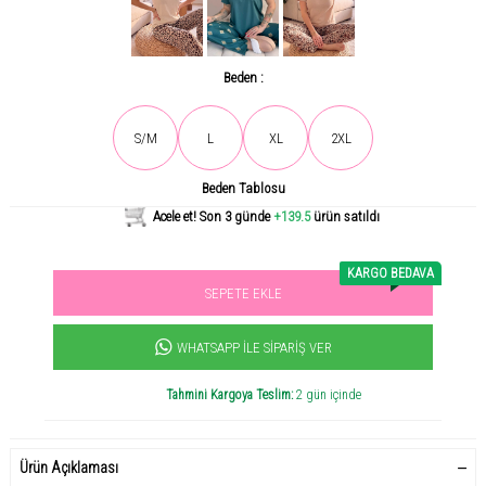
Beden :
Son gün içerisinde
1851
kişi tarafından incelendi!
S/M
L
XL
2XL
Beden Tablosu
Acele et! Son 3 günde
+139.5
ürün satıldı
KARGO BEDAVA
SEPETE EKLE
Sevilen ürün! 11.3B kişi favoriledi!
+2395
ürün satıldı
WHATSAPP İLE SIPARIŞ VER
Tahmini Kargoya Teslim:
2 gün içinde
Ürün Açıklaması