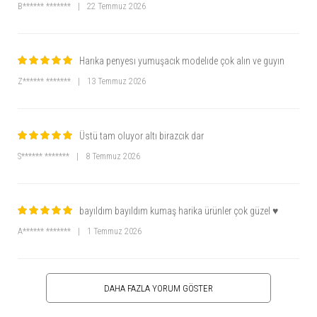
B****** *******
|
22 Temmuz 2026
Harıka penyesı yumuşacık modelıde çok alın ve guyın
Z****** *******
|
13 Temmuz 2026
Üstü tam oluyor altı birazcık dar
S****** *******
|
8 Temmuz 2026
bayıldım bayıldım kumaş harika ürünler çok güzel ♥️
A****** *******
|
1 Temmuz 2026
DAHA FAZLA YORUM GÖSTER