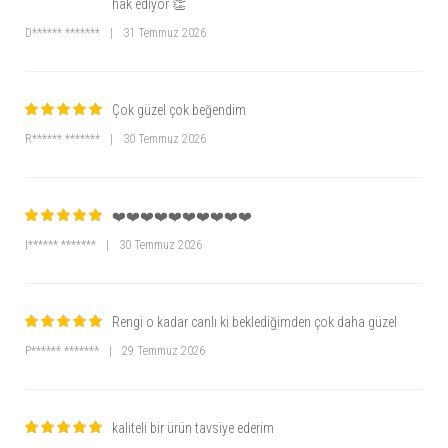
hak ediyor 👏
D****** *******
|
31 Temmuz 2026
Çok güzel çok beğendim
R****** *******
|
30 Temmuz 2026
❤️❤️❤️❤️❤️❤️❤️❤️❤️❤️
I****** *******
|
30 Temmuz 2026
Rengi o kadar canlı ki beklediğimden çok daha güzel
P****** *******
|
29 Temmuz 2026
kaliteli bir ürün tavsiye ederim