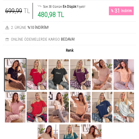
Son 30 Günün
En Düşük
Fiyatı!
699,99
TL
31
%
İndirim
480,98 TL
2. ÜRÜNE
%10 İNDİRİM!
ONLİNE ÖDEMELERDE KARGO
BEDAVA!
Renk