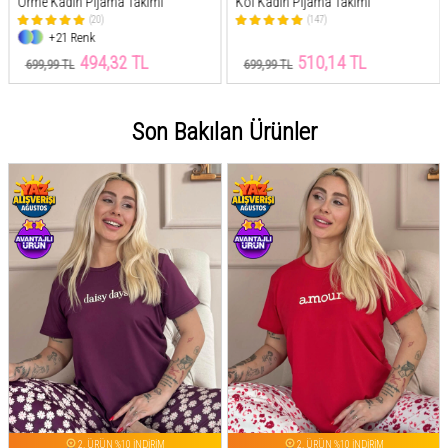
Kol Kadın Pijama Takımı
Kısa Kollu Örme Kadın Pijama
Takımı
(147)
(53)
+21 Renk
510,14 TL
517,81 TL
699,99 TL
699,99 TL
Son Bakılan Ürünler
2. ÜRÜN %10 İNDİRİM
2. ÜRÜN %10 İNDİRİM