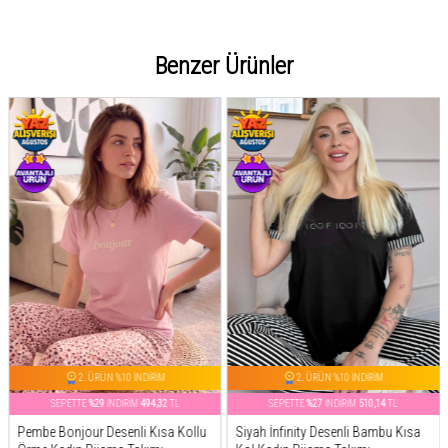
Benzer Ürünler
2. ÜRÜN %10 İNDİRİM
2. ÜRÜN %10 İNDİRİM
SEPETTE
%27
İNDİRİM
510,14
TL
SEPETTE
%26
İNDİRİM
517,81
TL
Siyah İnfinity Desenli Bambu Kısa
Mint Spring is My Life Çiçek Desenli