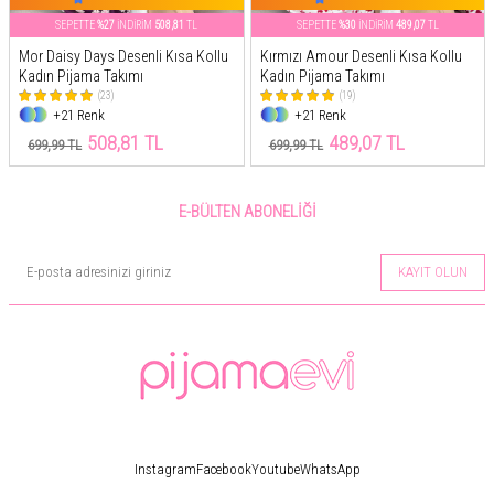
SEPETTE
%27
İNDİRİM
508,81
TL
SEPETTE
%30
İNDİRİM
489,07
TL
Mor Daisy Days Desenli Kısa Kollu
Kırmızı Amour Desenli Kısa Kollu
Kadın Pijama Takımı
Kadın Pijama Takımı
(23)
(19)
+21 Renk
+21 Renk
508,81 TL
489,07 TL
699,99 TL
699,99 TL
E-BÜLTEN ABONELIĞI
KAYIT OLUN
Instagram
Facebook
Youtube
WhatsApp