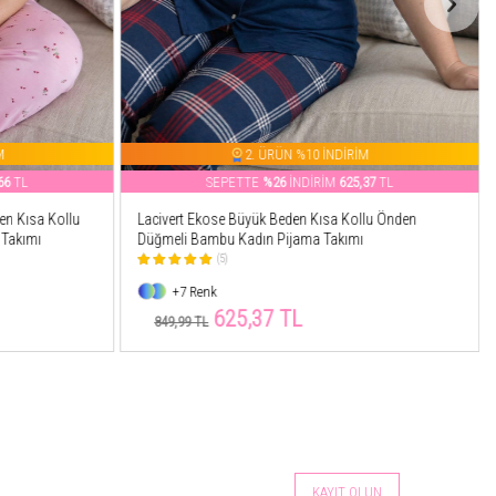
M
2. ÜRÜN %10 İNDİRİM
37
TL
SEPETTE
%28
İNDİRİM
615,70
TL
lu Önden
Bordo Papatya Desenli Büyük Beden Kısa Kollu
Önden Düğmeli Bambu Kadın Pijama Takımı
(4)
+7 Renk
615,70 TL
849,99 TL
KAYIT OLUN