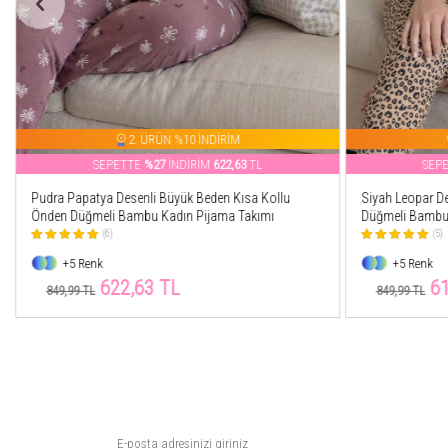
2. ÜRÜN %10 İNDİRİM
SEPETTE
%27
İNDİRİM
619,22
TL
SEP
Siyah Leopar Desenli Büyük Beden Kısa Kollu Önden
Toz Pembe Flow
Düğmeli Bambu Kadın Pijama Takımı
Önden Düğmeli 
(5)
(7)
+5 Renk
+5 Renk
619,22 TL
62
849,99 TL
849,99 TL