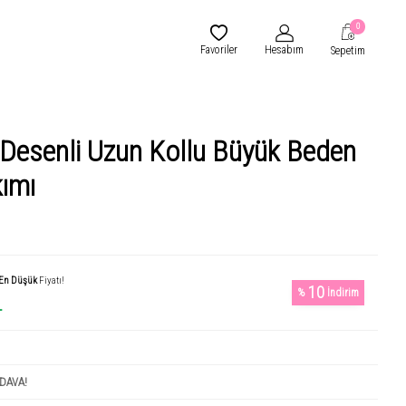
0
Favoriler
Hesabım
Sepetim
 Desenli Uzun Kollu Büyük Beden
kımı
En Düşük
Fiyatı!
10
%
İndirim
L
DAVA!