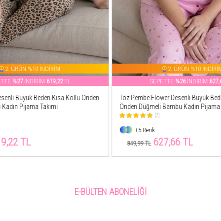
2. ÜRÜN %10 İNDİRİM
2. ÜRÜN %10 İNDİRİ
ETTE
%26
İNDİRİM
627,66
TL
SEPETTE
%26
İNDİRİM
625,
er Desenli Büyük Beden Kısa Kollu
Lacivert Ekose Büyük Beden Kısa Kol
Bambu Kadın Pijama Takımı
Düğmeli Bambu Kadın Pijama Takımı
(5)
+7 Renk
7,66 TL
625,37 TL
849,99 TL
E-BÜLTEN ABONELIĞI