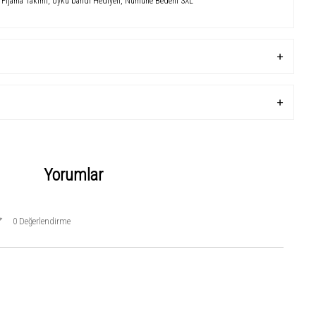
Pijama Takımı, Uyku bandı Hediyeli, Numune Bedeni 3XL
Yorumlar
0 Değerlendirme