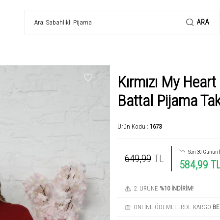
ARA
Kırmızı My Heart
Battal Pijama Ta
Ürün Kodu :
1673
Son 30 Günün
649,99
TL
584,99 T
2. ÜRÜNE
%10 İNDİRİM!
ONLİNE ÖDEMELERDE KARGO
BE