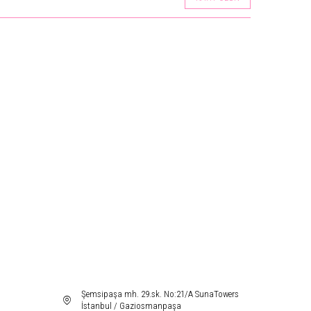
Şemsipaşa mh. 29.sk. No:21/A SunaTowers
İstanbul / Gaziosmanpaşa