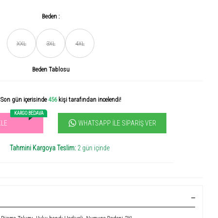
Beden :
XXL
3XL
4XL
Son gün içerisinde
456
kişi tarafından incelendi!
Beden Tablosu
Acele et! Son 3 günde
+0
ürün satıldı
KARGO BEDAVA
WHATSAPP İLE SIPARIŞ VER
KLE
vilen ürün! 11.3B kişi favoriledi!
+1000
ürün satıldı
Tahmini Kargoya Teslim:
2 gün içinde