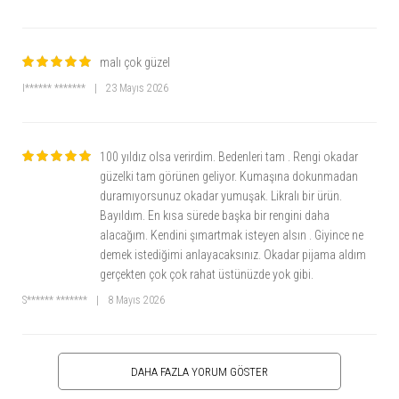
malı çok güzel
I****** *******
|
23 Mayıs 2026
100 yıldız olsa verirdim. Bedenleri tam . Rengi okadar
güzelki tam görünen geliyor. Kumaşına dokunmadan
duramıyorsunuz okadar yumuşak. Likralı bir ürün.
Bayıldım. En kısa sürede başka bir rengini daha
alacağım. Kendini şımartmak isteyen alsın . Giyince ne
demek istediğimi anlayacaksınız. Okadar pijama aldım
gerçekten çok çok rahat üstünüzde yok gibi.
S****** *******
|
8 Mayıs 2026
DAHA FAZLA YORUM GÖSTER