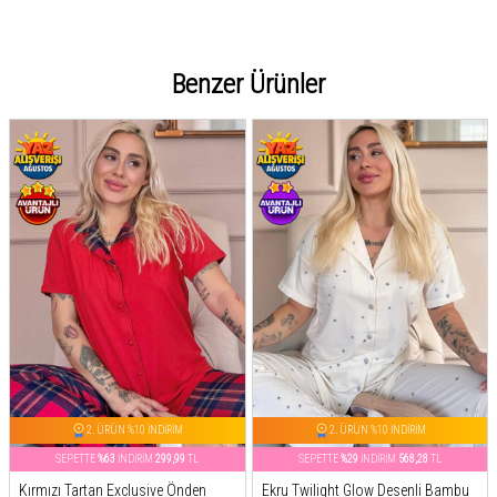
Benzer Ürünler
2. ÜRÜN %10 İNDİRİM
2. ÜRÜN %10 İNDİRİM
SEPETTE
%63
İNDİRİM
299,99
TL
SEPETTE
%29
İNDİRİM
568,28
TL
Kırmızı Tartan Exclusive Önden
Ekru Twilight Glow Desenli Bambu