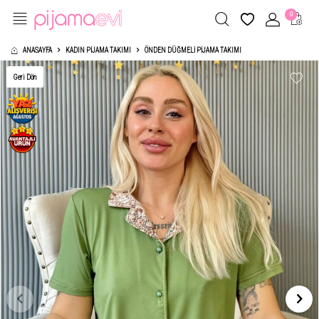
0
ANASAYFA
KADIN PIJAMA TAKIMI
ÖNDEN DÜĞMELI PIJAMA TAKIMI
Geri Dön