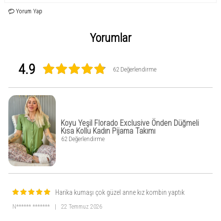
uyum sunar. Kısa kollu üst ve uzun alt pijama, normal regular kesimi sayesinde
vücudu sıkmadan rahat bir kullanım sağlar ve yaz gecelerinde serinlik sunar.
Yorum Yap
Önden düğmeli tasarım, hem pratiklik hem de şık bir görünüm sunar, tek renkli
tasarımı ise zamansız bir şıklık katar. Bu pijama takımı, kaliteli materyali
sayesinde uzun ömürlüdür ve renkleri yıkamalar sonrası bile canlılığını korur.
Yorumlar
Hem evde rahatça kullanabileceğiniz hem de sevdiklerinize hediye
edebileceğiniz bu özel tasarım, yaz gecelerini daha konforlu ve şık hale getirir.
İpeksi dokunuşu ve yumuşacık yapısı ile bu önden düğmeli kadın pijama
takımı, gecelerinize lüks bir dokunuş katar.
4.9
62 Değerlendirme
Koyu Yeşil Florado Exclusive Önden Düğmeli
Kısa Kollu Kadın Pijama Takımı
62 Değerlendirme
Harika kumaşı çok güzel anne kız kombin yaptık
N****** *******
|
22 Temmuz 2026