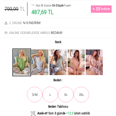
Son 30 Günün
En Düşük
Fiyatı!
799,99
TL
39
%
İndirim
487,69 TL
2. ÜRÜNE
%10 İNDİRİM!
ONLİNE ÖDEMELERDE KARGO
BEDAVA!
Renk
Beden :
Son gün içerisinde
581
kişi tarafından incelendi!
S/M
L
XL
2XL
Beden Tablosu
Acele et! Son 3 günde
+12.5
ürün satıldı