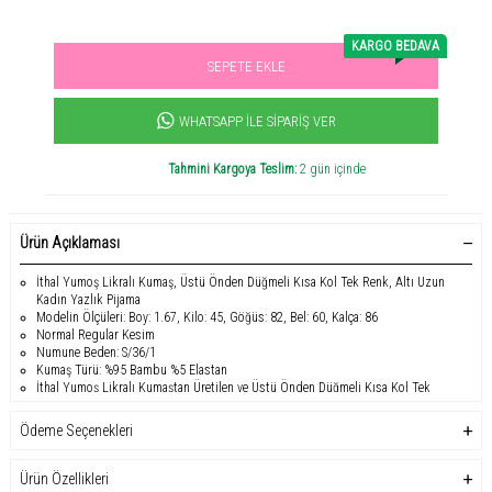
KARGO BEDAVA
SEPETE EKLE
Sevilen ürün! 11.3B kişi favoriledi!
+1125
ürün satıldı
WHATSAPP İLE SIPARIŞ VER
Tahmini Kargoya Teslim:
2 gün içinde
Ürün Açıklaması
İthal Yumoş Likralı Kumaş, Üstü Önden Düğmeli Kısa Kol Tek Renk, Altı Uzun
Kadın Yazlık Pijama
Modelin Ölçüleri: Boy: 1.67, Kilo: 45, Göğüs: 82, Bel: 60, Kalça: 86
Normal Regular Kesim
Numune Beden: S/36/1
Kumaş Türü: %95 Bambu %5 Elastan
İthal Yumoş Likralı Kumaştan Üretilen ve Üstü Önden Düğmeli Kısa Kol Tek
Renkli Altı Uzun Kadın Yazlık Pijama Takımı, yaz gecelerinde aradığınız
konforu ve şıklığı sunar. %95 bambu ve %5 elastan karışımı kumaşı, bu pijama
Ödeme Seçenekleri
takımına ipeksi bir dokunuş ve olağanüstü bir yumuşaklık kazandırırken,
cildinizle mükemmel bir uyum sağlar. Modelin ölçüleri; Boy: 1.67, Kilo: 45,
Göğüs: 82, Bel: 60, Kalça: 86 olan bu takım, S/36/1 numune bedeni ile rahat bir
Ürün Özellikleri