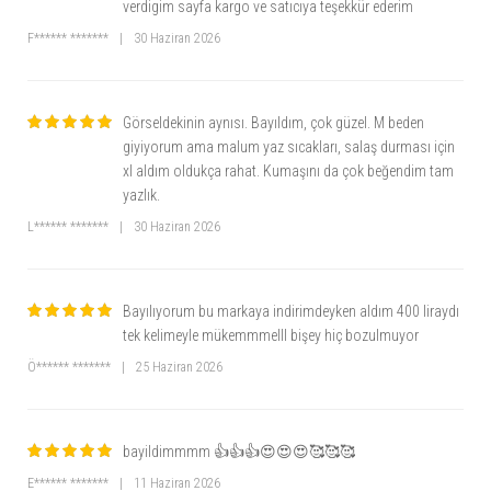
verdigim sayfa kargo ve satıcıya teşekkür ederim
F****** *******
|
30 Haziran 2026
Görseldekinin aynısı. Bayıldım, çok güzel. M beden
giyiyorum ama malum yaz sıcakları, salaş durması için
xl aldım oldukça rahat. Kumaşını da çok beğendim tam
yazlık.
L****** *******
|
30 Haziran 2026
Bayılıyorum bu markaya indirimdeyken aldım 400 liraydı
tek kelimeyle mükemmmelll bişey hiç bozulmuyor
Ö****** *******
|
25 Haziran 2026
bayildimmmm 👍👍👍😍😍😍🥰🥰🥰
E****** *******
|
11 Haziran 2026