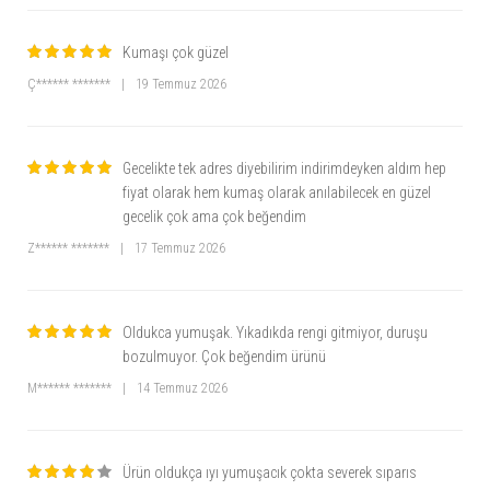
Kumaşı çok güzel
Ç****** *******
|
19 Temmuz 2026
Gecelikte tek adres diyebilirim indirimdeyken aldım hep
fiyat olarak hem kumaş olarak anılabilecek en güzel
gecelik çok ama çok beğendim
Z****** *******
|
17 Temmuz 2026
Oldukca yumuşak. Yıkadıkda rengi gitmiyor, duruşu
bozulmuyor. Çok beğendim ürünü
M****** *******
|
14 Temmuz 2026
Ürün oldukça ıyı yumuşacık çokta severek sıparıs