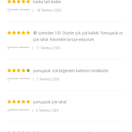
harıka tam beden
Ö****** *******
|
18 Temmuz 2026
💯 üzerinden 100. Ürünler çok çok kaliteli. Yumuşacık ve
çok rahat. Kesinlikle tavsiye ediyorum.
Ş****** *******
|
17 Temmuz 2026
yumuşacık. cok begendim kalitesini tesekkürler
G****** *******
|
7 Temmuz 2026
yumuşacık çok rahat
J****** *******
|
6 Temmuz 2026