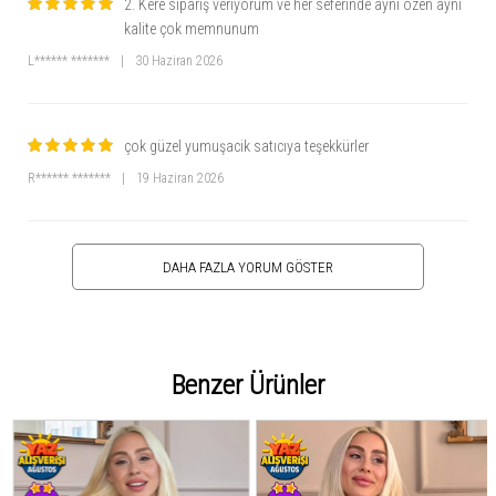
2. Kere sipariş veriyorum ve her seferinde aynı özen aynı
kalite çok memnunum
L****** *******
|
30 Haziran 2026
çok güzel yumuşacik satıcıya teşekkürler
R****** *******
|
19 Haziran 2026
DAHA FAZLA YORUM GÖSTER
Benzer Ürünler