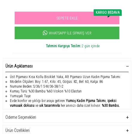
KARGO BEDAVA
SEPETE EKLE
Sevilen ürün! 11.3B kişi favoriledi!
+1963
ürün satıldı
WHATSAPP İLE SIPARIŞ VER
Tahmini Kargoya Teslim:
2 gün içinde
Ürün Açıklaması
Üst Pijaması Kısa Kollu Bisiklet Yaka, Alt Pijaması Uzun Kadın Pijama Takımı
Modelin Ölçüleri: Boy: 1.67, Kilo: 45, Göğüs: 82, Bel: 60, Kalça: 86
Numune Beden: S/36/1 S-M/36-38/1-2
Kumaş Türü: %30 Bambu %60 Viskon %10 Elastan
Yumuşak Tuşe
Evde konfor ve şıklığı bir araya getiren
Yumoş Kadın Pijama Takımı
,
ipeksi
yumuşak dokusu
ve
şık tasarımıyla
her anınızı daha özel kılıyor.
%30 Bambu,
%60 Viskon, %10 Elastan
kumaş karışımı sayesinde
hafif, nefes alabilir ve
esnek
yapıya sahiptir, böylece vücudunuza mükemmel uyum sağlar.
Kısa kollu
Ödeme Seçenekleri
bisiklet yaka üst
ve
tam boy pijama altı
ile hem klasik hem de modern bir stil
sunar.
Ürün Özellikleri
Bu
premium pijama seti
,
bahar ve yaz boyunca kullanım
için idealdir; nefes alan