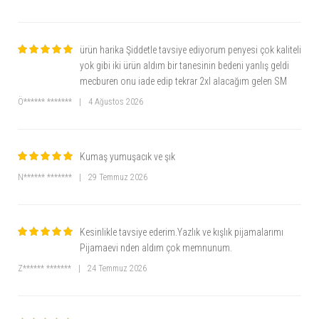
ürün harika Şiddetle tavsiye ediyorum penyesi çok kaliteli
yok gibi iki ürün aldım bir tanesinin bedeni yanlış geldi
mecburen onu iade edip tekrar 2xl alacağım gelen SM
Ö****** *******
|
4 Ağustos 2026
Kumaş yumuşacık ve şık
N****** *******
|
29 Temmuz 2026
Kesinlikle tavsiye ederim.Yazlık ve kışlık pijamalarımı
Pijamaevi nden aldım çok memnunum.
Z****** *******
|
24 Temmuz 2026