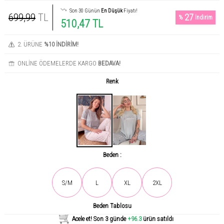
Son 30 Günün
En Düşük
Fiyatı!
699,99
TL
27
%
İndirim
510,47 TL
2. ÜRÜNE
%10 İNDİRİM!
ONLİNE ÖDEMELERDE KARGO
BEDAVA!
Renk
Beden :
Son gün içerisinde
1419
kişi tarafından incelendi!
S/M
L
XL
2XL
Beden Tablosu
Acele et! Son 3 günde
+96.3
ürün satıldı