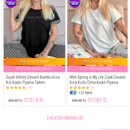
2. ÜRÜN %10 İNDİRİM
2. ÜRÜN %10 İNDİRİM
SEPETTE
%27
İNDİRİM
510,14
TL
SEPETTE
%26
İNDİRİM
517,81
TL
Siyah İnfinity Desenli Bambu Kısa
Mint Spring is My Life Çiçek Desenli
Kol Kadın Pijama Takımı
Kısa Kollu Örme Kadın Pijama
Takımı
(147)
(52)
+21 Renk
510,14 TL
517,81 TL
699,99 TL
699,99 TL
E-BÜLTEN ABONELIĞI