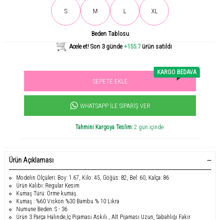
Son gün içerisinde
2013
kişi tarafından incelendi!
S
M
L
XL
Beden Tablosu
Acele et! Son 3 günde
+155.7
ürün satıldı
KARGO BEDAVA
SEPETE EKLE
Sevilen ürün! 11.3B kişi favoriledi!
+2557
ürün satıldı
WHATSAPP İLE SIPARIŞ VER
Tahmini Kargoya Teslim:
2 gün içinde
Ürün Açıklaması
Modelin Ölçüleri: Boy: 1.67, Kilo: 45, Göğüs: 82, Bel: 60, Kalça: 86
Ürün Kalıbı: Regular Kesim
Kumaş Türü: Örme kumaş
Kumaş : %60 Viskon %30 Bambu % 10 Likra
Numune Beden: S - 36
Ürün 3 Parça Halinde,İç Pijaması Askılı , Alt Pijaması Uzun, Sabahlığı Fakir