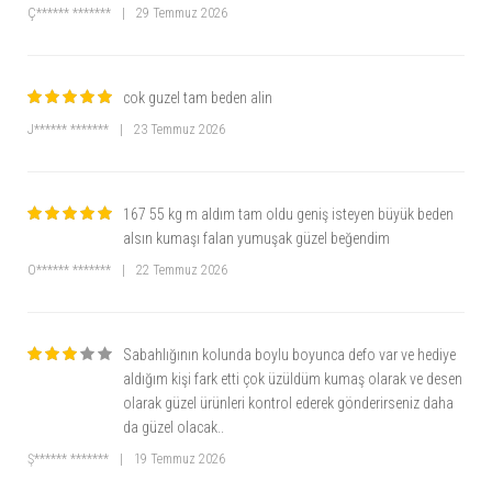
Ç****** *******
|
29 Temmuz 2026
cok guzel tam beden alin
J****** *******
|
23 Temmuz 2026
167 55 kg m aldım tam oldu geniş isteyen büyük beden
alsın kumaşı falan yumuşak güzel beğendim
O****** *******
|
22 Temmuz 2026
Sabahlığının kolunda boylu boyunca defo var ve hediye
aldığım kişi fark etti çok üzüldüm kumaş olarak ve desen
olarak güzel ürünleri kontrol ederek gönderirseniz daha
da güzel olacak..
Ş****** *******
|
19 Temmuz 2026