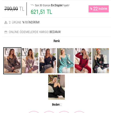
Son 30 Günün
En Düşük
Fiyatı!
799,99
TL
22
%
İndirim
621,51 TL
2. ÜRÜNE
%10 İNDİRİM!
ONLİNE ÖDEMELERDE KARGO
BEDAVA!
Renk
Beden :