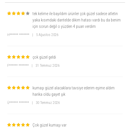
tek kelime ile bayıldım ürünler çok güzel sadece atletin
yaka kısımdaki dantelde dikim hatası vardı bu da benim
için sorun değil o yüzden 4 puan verdim
H****** *******
|
5 Ağustos 2026
çok güzel geldi
F****** *******
|
31 Temmuz 2026
kumaşı güzel alacaklara tavsiye ederim eşime aldım
harika oldu gayet şık
Ü****** *******
|
30 Temmuz 2026
Çok güzel kumaşı var