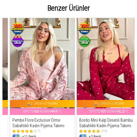
Benzer Ürünler
2. ÜRÜN %10 İNDİRİM
2. ÜRÜN %10 İNDİRİM
SEPETTE
%26
İNDİRİM
644,41
TL
SEPETTE
%23
İNDİRİM
692,23
TL
Pembe Flore Exclusive Örme
Bordo Mini Kalp Desenli Bambu
Sabahlıklı Kadın Pijama Takımı
Sabahlıklı Kadın Pijama Takımı
(217)
(104)
+11 Renk
+2 Renk