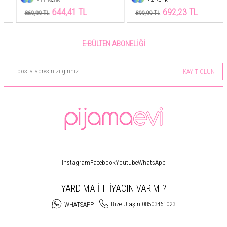
644,41 TL
692,23 TL
869,99 TL
899,99 TL
E-BÜLTEN ABONELIĞI
KAYIT OLUN
Instagram
Facebook
Youtube
WhatsApp
YARDIMA İHTİYACIN VAR MI?
Bize Ulaşın 08503461023
WHATSAPP