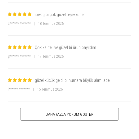
ipek gibi çok güzel teşekkürler
L****** *******
|
18 Temmuz 2026
Çok kaliteli ve güzel bi ürün bayıldım
Ş****** *******
|
17 Temmuz 2026
güzel küçük geldi bi numara büyük alım iade
İ****** *******
|
15 Temmuz 2026
DAHA FAZLA YORUM GÖSTER