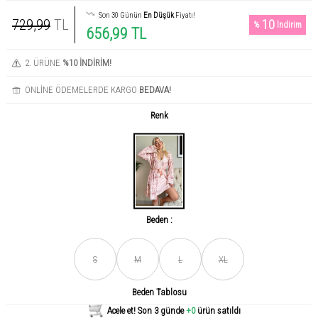
Son 30 Günün
En Düşük
Fiyatı!
729,99
TL
10
%
İndirim
656,99 TL
2. ÜRÜNE
%10 İNDİRİM!
ONLİNE ÖDEMELERDE KARGO
BEDAVA!
Renk
Beden :
Son gün içerisinde
456
kişi tarafından incelendi!
S
M
L
XL
Beden Tablosu
Acele et! Son 3 günde
+0
ürün satıldı