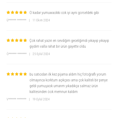
O kadar yumuwacikki cok iyi ayni gorseldeki gibi
Ü****** *******
|
11 Ekim 2024
Çok rahat yazın en sevdiğim geceliğimdi yıkayıp yıkayıp
giydim valla rahat bir ürün gayette oldu
Ö****** *******
|
25 Eylül 2024
bu satıcıdan ilk kez pijama aldım hiç fotoğraflı yorum
olmayınca korktum açıkçası ama çok kaliteli bir penye
geldi yumuşacık umarım yıkadıkça salmaz ürün
kalitesinden öok memnun kaldım
V****** *******
|
19 Eylül 2024