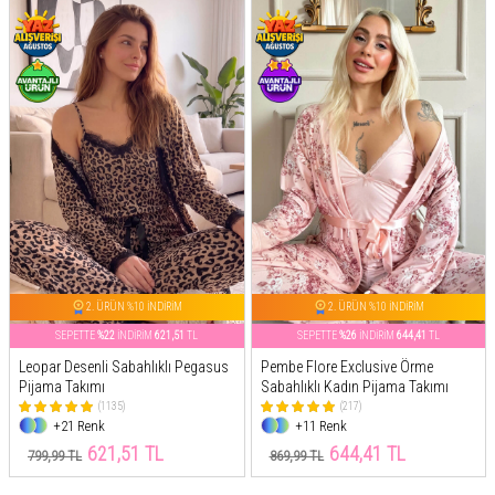
2. ÜRÜN %10 İNDİRİM
2. ÜRÜN %10 İNDİRİM
SEPETTE
%22
İNDİRİM
621,51
TL
SEPETTE
%26
İNDİRİM
644,41
TL
Leopar Desenli Sabahlıklı Pegasus
Pembe Flore Exclusive Örme
Pijama Takımı
Sabahlıklı Kadın Pijama Takımı
(1135)
(217)
+21 Renk
+11 Renk
621,51 TL
644,41 TL
799,99 TL
869,99 TL