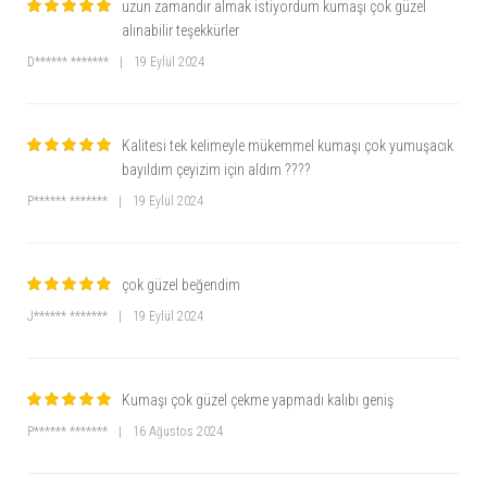
uzun zamandır almak istiyordum kumaşı çok güzel
alınabilir teşekkürler
D****** *******
|
19 Eylül 2024
Kalitesi tek kelimeyle mükemmel kumaşı çok yumuşacık
bayıldım çeyizim için aldım ????
P****** *******
|
19 Eylül 2024
çok güzel beğendim
J****** *******
|
19 Eylül 2024
Kumaşı çok güzel çekme yapmadı kalıbı geniş
P****** *******
|
16 Ağustos 2024