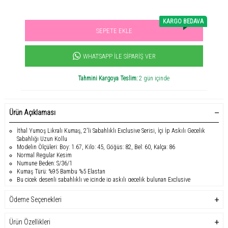
KARGO BEDAVA
SEPETE EKLE
Sevilen ürün! 11.3B kişi favoriledi!
+1000
ürün satıldı
WHATSAPP İLE SIPARIŞ VER
Tahmini Kargoya Teslim:
2 gün içinde
Ürün Açıklaması
İthal Yumoş Likralı Kumaş, 2'li Sabahlıklı Exclusive Serisi, İçi İp Askılı Gecelik
Sabahlığı Uzun Kollu
Modelin Ölçüleri: Boy: 1.67, Kilo: 45, Göğüs: 82, Bel: 60, Kalça: 86
Normal Regular Kesim
Numune Beden: S/36/1
Kumaş Türü: %95 Bambu %5 Elastan
Bu çiçek desenli sabahlıklı ve içinde ip askılı gecelik bulunan Exclusive
Serisi'nden 2'li pijama takım seti, %95 bambu ve %5 elastan karışımlı ithal
yumoş likralı kumaştan üretilmiştir. Modelin 1.67 boy, 45 kilo ve S/36 beden
Ödeme Seçenekleri
ölçüleri için ideal olan bu set, normal regular kesimiyle rahat bir uyum sağlar.
Soft renklerin asaletini çiçek desenlerinin zarifliği ile harmanlayan bu takım,
evde şıklık ve konfor arayanlar için ideal bir seçenektir.
Ürün Özellikleri