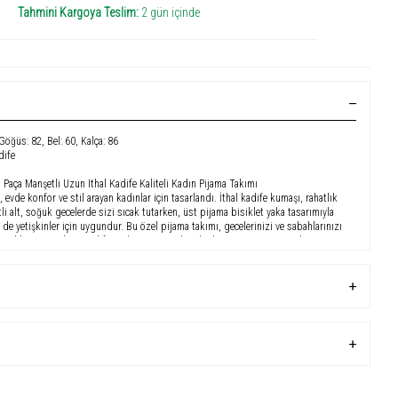
Tahmini Kargoya Teslim:
2 gün içinde
 Göğüs: 82, Bel: 60, Kalça: 86
dife
 Paça Manşetli Uzun Ithal Kadife Kaliteli Kadın Pijama Takımı
evde konfor ve stil arayan kadınlar için tasarlandı. İthal kadife kumaşı, rahatlık
tli alt, soğuk gecelerde sizi sıcak tutarken, üst pijama bisiklet yaka tasarımıyla
 de yetişkinler için uygundur. Bu özel pijama takımı, gecelerinizi ve sabahlarınızı
mmel bir seçenektir. Kadife Kadın Pijama Takımı'nı hemen sipariş vererek