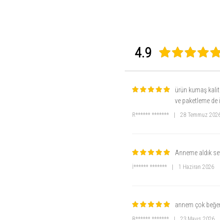
4.9
ürün kumaş kalit
ve paketleme de i
R****** *******
|
28 Temmuz 202
Anneme aldık se
İ****** *******
|
1 Haziran 2026
annem çok beğene
B****** *******
|
23 Mayıs 2026