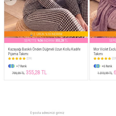
2. ÜRÜN %10 İNDİRİM
SEPETTE
%39
İNDİRİM
623,15
TL
SEP
Mor Violet Exclusive Kadife Sabahlıklı Kadın Pijama
Kırmızı Perfect
Takımı
Takımı
(226)
(10
+6 Renk
+8 Renk
623,15 TL
47
1.019,99 TL
849,99 TL