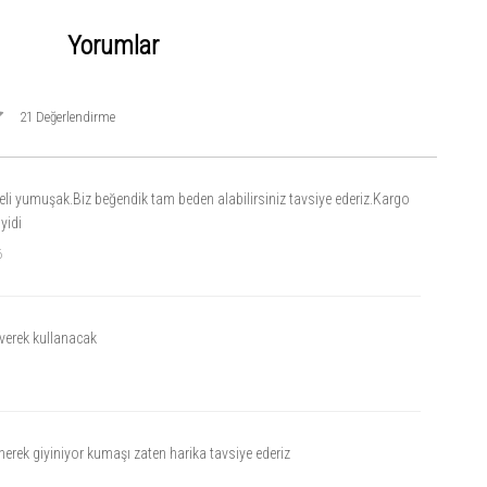
Yorumlar
21 Değerlendirme
eli yumuşak.Biz beğendik tam beden alabilirsiniz tavsiye ederiz.Kargo
yidi
6
verek kullanacak
rek giyiniyor kumaşı zaten harika tavsiye ederiz