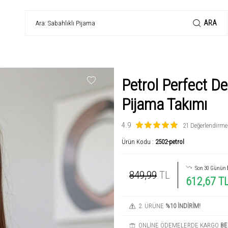
ARA
Petrol Perfect De
Pijama Takımı
4.9
21 Değerlendirme
Ürün Kodu :
2502-petrol
Son 30 Günün
849,99
TL
612,67 T
2. ÜRÜNE
%10 İNDİRİM!
ONLİNE ÖDEMELERDE KARGO
BE