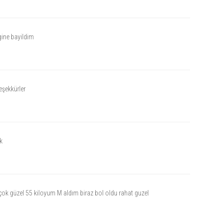
ine bayildim
eşekkürler
k
çok güzel 55 kiloyum M aldım biraz bol oldu rahat guzel