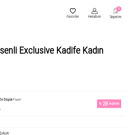
0
Favoriler
Hesabım
Sepetim
senli Exclusive Kadife Kadın
En Düşük
Fiyatı!
28
%
İndirim
L
DAVA!