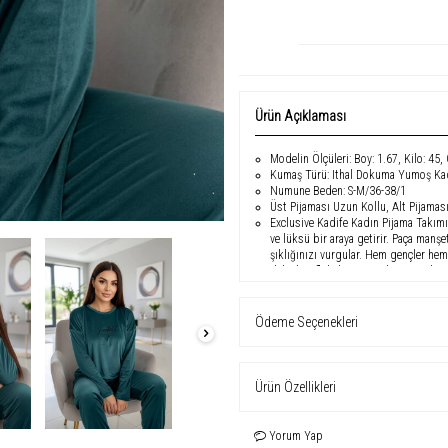
Ürün Açıklaması
Modelin Ölçüleri: Boy: 1.67, Kilo: 45,
Kumaş Türü: Ithal Dokuma Yumoş Ka
Numune Beden: S-M/36-38/1
Üst Pijaması Uzun Kollu, Alt Pijaması
Exclusive Kadife Kadın Pijama Takımı, 
ve lüksü bir araya getirir. Paça manşe
şıklığınızı vurgular. Hem gençler hem
daha keyifli hale getirmek için müke
konforun ve zarafetin tadını çıkarın!
Ödeme Seçenekleri
Ürün Özellikleri
Yorum Yap