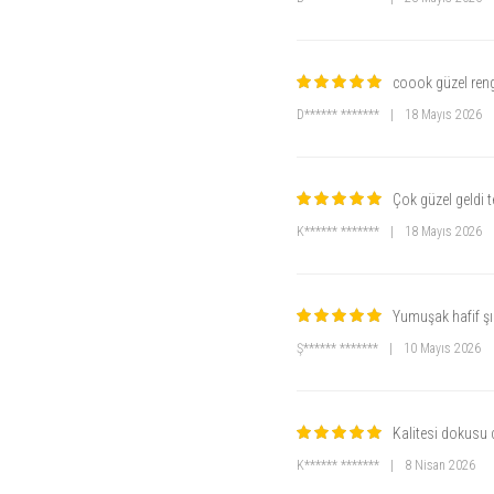
coook güzel reng
D****** *******
|
18 Mayıs 2026
Çok güzel geldi t
K****** *******
|
18 Mayıs 2026
Yumuşak hafif şı
Ş****** *******
|
10 Mayıs 2026
Kalitesi dokusu 
K****** *******
|
8 Nisan 2026