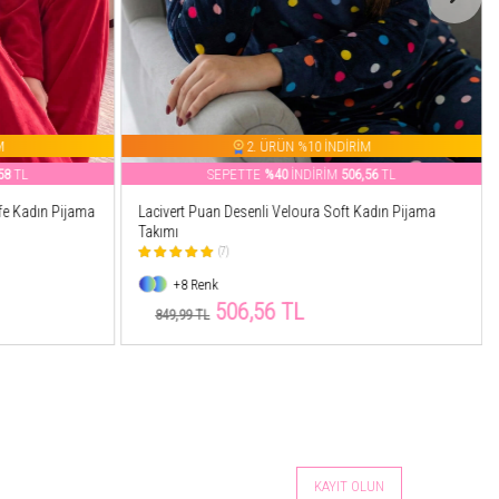
M
2. ÜRÜN %10 İNDİRİM
56
TL
SEPETTE
%55
İNDİRİM
386,74
TL
adın Pijama
Pembe Ekose Desenli Veloura Soft Kadın Pijama
Takımı
(4)
+8 Renk
386,74 TL
849,99 TL
KAYIT OLUN