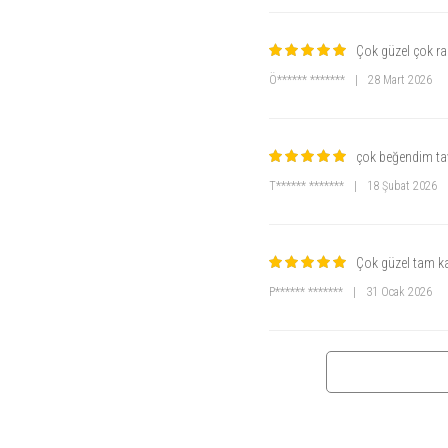
Çok güzel çok ra
Ö****** *******
|
28 Mart 2026
çok beğendim ta
T****** *******
|
18 Şubat 2026
Çok güzel tam ka
P****** *******
|
31 Ocak 2026