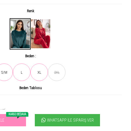
Renk
Beden :
S/M
L
XL
2XL
Son gün içerisinde
578
kişi tarafından incelendi!
Beden Tablosu
Acele et! Son 3 günde
+12.2
ürün satıldı
KARGO BEDAVA
WHATSAPP İLE SIPARIŞ VER
KLE
vilen ürün! 11.3B kişi favoriledi!
+1122
ürün satıldı