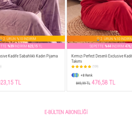
2. ÜRÜN %10 İNDİRİM
2. ÜRÜN %10 İNDİRİ
ETTE
%44
İNDİRİM
476,58
TL
SEPETTE
%40
İNDİRİM
506,
 Desenli Exclusive Kadife Kadın Pijama
Lacivert Puan Desenli Veloura Soft K
Takımı
9)
(7)
+8 Renk
6,58 TL
506,56 TL
849,99 TL
E-BÜLTEN ABONELIĞI