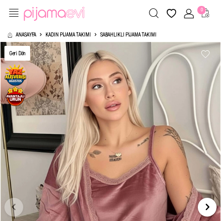
0
ANASAYFA
KADIN PIJAMA TAKIMI
SABAHLIKLI PIJAMA TAKIMI
Geri Dön