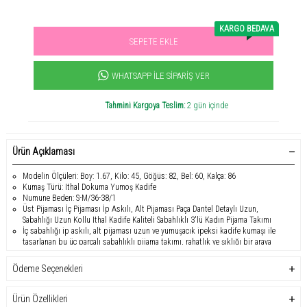
KARGO BEDAVA
SEPETE EKLE
Sevilen ürün! 11.3B kişi favoriledi!
+1000
ürün satıldı
WHATSAPP İLE SIPARIŞ VER
Tahmini Kargoya Teslim:
2 gün içinde
Ürün Açıklaması
Modelin Ölçüleri: Boy: 1.67, Kilo: 45, Göğüs: 82, Bel: 60, Kalça: 86
Kumaş Türü: Ithal Dokuma Yumoş Kadife
Numune Beden: S-M/36-38/1
Üst Pijaması İç Pijaması İp Askılı, Alt Pijaması Paça Dantel Detaylı Uzun,
Sabahlığı Uzun Kollu Ithal Kadife Kaliteli Sabahlıklı 3'lü Kadın Pijama Takımı
İç sabahlığı ip askılı, alt pijaması uzun ve yumuşacık ipeksi kadife kumaşı ile
tasarlanan bu üç parçalı sabahlıklı pijama takımı, rahatlık ve şıklığı bir araya
getiriyor. Sabahlığı uzun kollu tasarımı, sizi soğuk kış gecelerinde sıcacık
tutarken, ithal yumuşacık kadife kumaşı, ipeksi bir dokunuş hissi sunar. Bu
Ödeme Seçenekleri
özel takım, zarafet ve konforu aynı anda yaşamak isteyenler için idealdir. Şimdi
sipariş verin ve şıklığı ve rahatlığı bir arada yaşayın.
Ürün Özellikleri