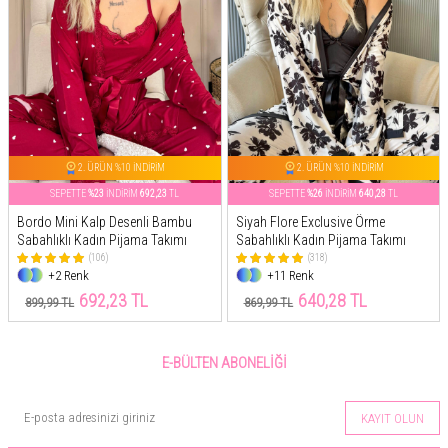
2. ÜRÜN %10 İNDİRİM
2. ÜRÜN %10 İNDİRİM
SEPETTE
%23
İNDİRİM
692,23
TL
SEPETTE
%26
İNDİRİM
640,28
TL
Bordo Mini Kalp Desenli Bambu
Siyah Flore Exclusive Örme
Sabahlıklı Kadın Pijama Takımı
Sabahlıklı Kadın Pijama Takımı
(106)
(318)
+2 Renk
+11 Renk
692,23 TL
640,28 TL
899,99 TL
869,99 TL
E-BÜLTEN ABONELIĞI
KAYIT OLUN