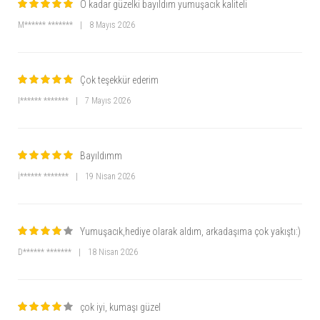
O kadar güzelki bayıldım yumuşacık kaliteli
M****** *******
|
8 Mayıs 2026
Çok teşekkür ederim
I****** *******
|
7 Mayıs 2026
Bayıldımm
İ****** *******
|
19 Nisan 2026
Yumuşacık,hediye olarak aldım, arkadaşıma çok yakıştı:)
D****** *******
|
18 Nisan 2026
çok iyi, kumaşı güzel