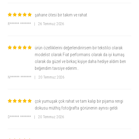
şahane ötesi bir takım ve rahat
R****** *******
|
26 Temmuz 2026
ürün özelliklerini değerlendirirsem bir tekstilci olarak
modelist olarak Fiat performans olarak da iyi kumaş
olarak da güzel ve birkaç kişiye daha hediye aldım ben
beğendim tavsiye ederim..
N****** *******
|
20 Temmuz 2026
çok yumuşak çok rahat ve tam kalıp bir pijama rengi
dokusu müthiş fotoğrafta görünenin aynısı geldi
D****** *******
|
20 Temmuz 2026