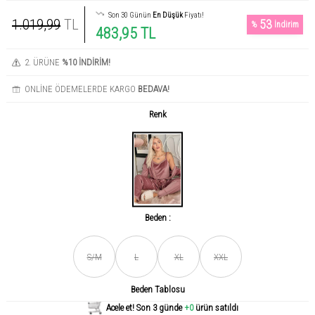
Son 30 Günün
En Düşük
Fiyatı!
1.019,99
TL
53
%
İndirim
483,95 TL
2. ÜRÜNE
%10 İNDİRİM!
ONLİNE ÖDEMELERDE KARGO
BEDAVA!
Renk
Beden :
Son gün içerisinde
456
kişi tarafından incelendi!
S/M
L
XL
XXL
Beden Tablosu
Acele et! Son 3 günde
+0
ürün satıldı