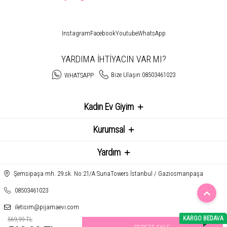
Instagram
Facebook
Youtube
WhatsApp
YARDIMA İHTİYACIN VAR MI?
Bize Ulaşın 08503461023
WHATSAPP
Kadın Ev Giyim
Kurumsal
Yardım
Şemsipaşa mh. 29.sk. No:21/A SunaTowers İstanbul / Gaziosmanpaşa
08503461023
iletisim@pijamaevi.com
KARGO BEDAVA
569,99 TL