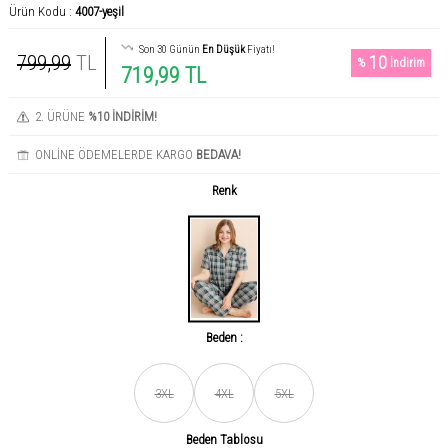
Ürün Kodu :
4007-yeşil
Son 30 Günün
En Düşük
Fiyatı!
799,99
TL
10
%
İndirim
719,99 TL
2. ÜRÜNE
%10 İNDİRİM!
ONLİNE ÖDEMELERDE KARGO
BEDAVA!
Renk
Beden :
Son gün içerisinde
456
kişi tarafından incelendi!
3XL
4XL
5XL
Beden Tablosu