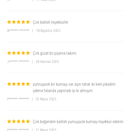
30°C'de makinede yıkanabilir. Ağartıcı kullanmayınız ve düşük ısıda
ütüleyiniz.
3. Beden seçiminde nelere dikkat etmeliyim?
Ürün, büyük bedenler için tasarlanmıştır. Kendi bedeninizi tercih
Çok kaliteli teşekkürler
edebilirsiniz. Daha bol bir kesim isterseniz bir beden büyük seçebilirsiniz.
B****** *******
|
18 Ağustos 2025
4. Kumaş esnek midir?
Evet, elastan içeriği sayesinde esnek bir yapıya sahiptir.
5. Desen ve renk seçenekleri mevcut mu?
Çok güzel bir pijama takımı
Evet, farklı renk ve desen seçenekleri ile tarzınıza uygun modeli
seçebilirsiniz.
J****** *******
|
28 Haziran 2025
yumuşacık bir kumaşı var aşırı rahat iki kere yıkadım
çekme falanda yapmadı iyi ki almışım
P****** *******
|
22 Mayıs 2025
Çok beğendim kaliteli yumuşacık kumaşı teşekkür ederim
F****** *******
|
17 Mayıs 2025