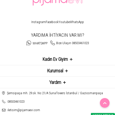
Instagram
Facebook
Youtube
WhatsApp
YARDIMA İHTİYACIN VAR MI?
Bize Ulaşın 08503461023
WHATSAPP
Kadın Ev Giyim
Kurumsal
Yardım
Şemsipaşa mh. 29.sk. No:21/A SunaTowers İstanbul / Gaziosmanpaşa
08503461023
iletisim@pijamaevi.com