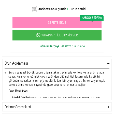
Acele et! Son 3 günde
+0
ürün satıldı
KARGO BEDAVA
SEPETE EKLE
Sevilen ürün! 11.3B kişi favoriledi!
+1000
ürün satıldı
WHATSAPP İLE SIPARIŞ VER
Tahmini Kargoya Teslim:
2 gün içinde
Ürün Açıklaması
Bu şık ve rahat büyük beden pijama takımı, evinizde konforu ve tarzı bir arada
sunar.
Kısa kollu, gömlek yakalı ve önden düğmeli üst tasarımıyla klasik bir
görünüm sunarken, uzun pijama altı ile tam bir uyum sağlar.
Esnek ve yumuşak
dokulu örme kumaşı sayesinde gece boyu rahat etmenizi sağlar.
Ürün Özellikleri:
Model Ölçüleri:
Boy: 1.82 cm, Göğüs: 100 cm, Bel: 84 cm, Basen: 117 cm
(Numune Beden: 3XL/46)
Ödeme Seçenekleri
Kumaş Türü:
Esnek ve yumuşak dokulu örme kumaş