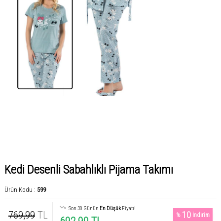
Kedi Desenli Sabahlıklı Pijama Takımı
Ürün Kodu :
599
Son 30 Günün
En Düşük
Fiyatı!
769,99
TL
10
%
İndirim