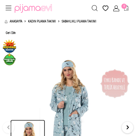
0
ANASAYFA
KADIN PIJAMA TAKIMI
SABAHLIKLI PIJAMA TAKIMI
Geri Dön