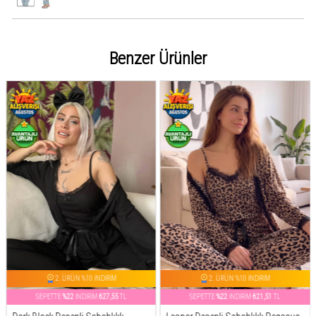
Benzer Ürünler
2. ÜRÜN %10 İNDİRİM
2. ÜRÜN %10 İNDİRİM
SEPETTE
%22
İNDİRİM
627,55
TL
SEPETTE
%22
İNDİRİM
621,51
TL