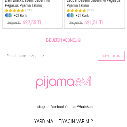
Dark Black Desenli Sabahlıklı
Leopar Desenli Sabahlıklı Pegasus
Pegasus Pijama Takımı
Pijama Takımı
(3243)
(1135)
+21 Renk
+21 Renk
627,55 TL
621,51 TL
799,99 TL
799,99 TL
E-BÜLTEN ABONELIĞI
KAYIT OLUN
Instagram
Facebook
Youtube
WhatsApp
YARDIMA İHTİYACIN VAR MI?