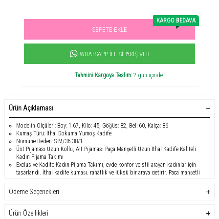
KARGO BEDAVA
SEPETE EKLE
Sevilen ürün! 11.3B kişi favoriledi!
+2247
ürün satıldı
WHATSAPP İLE SIPARIŞ VER
Tahmini Kargoya Teslim:
2 gün içinde
Ürün Açıklaması
Modelin Ölçüleri: Boy: 1.67, Kilo: 45, Göğüs: 82, Bel: 60, Kalça: 86
Kumaş Türü: Ithal Dokuma Yumoş Kadife
Numune Beden: S-M/36-38/1
Üst Pijaması Uzun Kollu, Alt Pijaması Paça Manşetli Uzun Ithal Kadife Kaliteli
Kadın Pijama Takımı
Exclusive Kadife Kadın Pijama Takımı, evde konfor ve stil arayan kadınlar için
tasarlandı. İthal kadife kumaşı, rahatlık ve lüksü bir araya getirir. Paça manşetli
alt, soğuk gecelerde sizi sıcak tutarken, üst pijama bisiklet yaka tasarımıyla
şıklığınızı vurgular. Hem gençler hem de yetişkinler için uygundur. Bu özel
Ödeme Seçenekleri
pijama takımı, gecelerinizi ve sabahlarınızı daha keyifli hale getirmek için
mükemmel bir seçenektir. Kadife Kadın Pijama Takımı'nı hemen sipariş vererek
konforun ve zarafetin tadını çıkarın!
Ürün Özellikleri