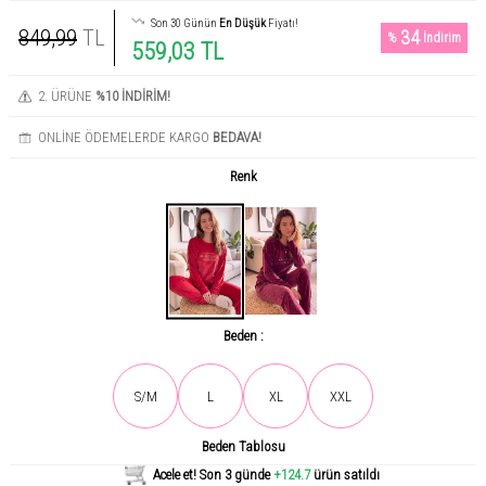
Son 30 Günün
En Düşük
Fiyatı!
849,99
TL
34
%
İndirim
559,03 TL
2. ÜRÜNE
%10 İNDİRİM!
ONLİNE ÖDEMELERDE KARGO
BEDAVA!
Renk
Beden :
Son gün içerisinde
1703
kişi tarafından incelendi!
S/M
L
XL
XXL
Beden Tablosu
Acele et! Son 3 günde
+124.7
ürün satıldı