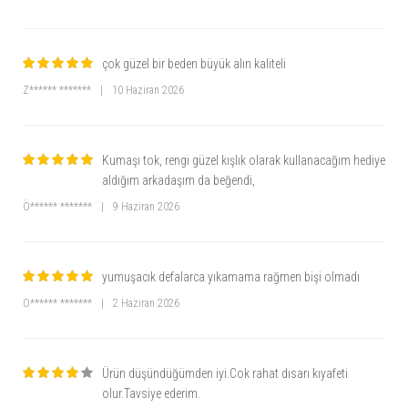
çok güzel bir beden büyük alın kaliteli
Z****** *******
|
10 Haziran 2026
Kumaşı tok, rengi güzel kışlık olarak kullanacağım hediye
aldığım arkadaşım da beğendi,
Ö****** *******
|
9 Haziran 2026
yumuşacık defalarca yıkamama rağmen bişi olmadı
O****** *******
|
2 Haziran 2026
Ürün düşündüğümden iyi.Cok rahat dısarı kıyafeti
olur.Tavsiye ederim.