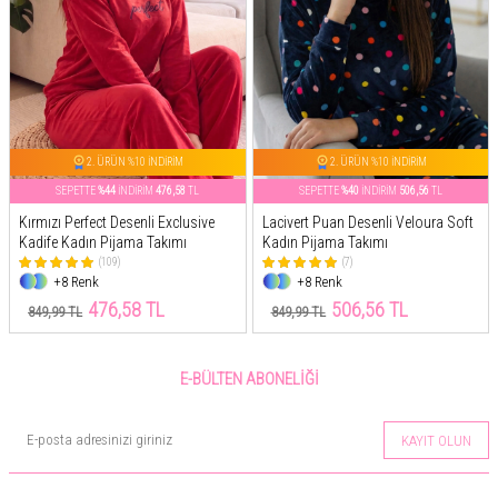
2. ÜRÜN %10 İNDİRİM
2. ÜRÜN %10 İNDİRİM
SEPETTE
%44
İNDİRİM
476,58
TL
SEPETTE
%40
İNDİRİM
506,56
TL
Kırmızı Perfect Desenli Exclusive
Lacivert Puan Desenli Veloura Soft
Kadife Kadın Pijama Takımı
Kadın Pijama Takımı
(109)
(7)
+8 Renk
+8 Renk
476,58 TL
506,56 TL
849,99 TL
849,99 TL
E-BÜLTEN ABONELIĞI
KAYIT OLUN