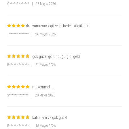
Ö****** *******
|
28 Mayıs 2026
yumuşacık güzel bi beden küçük alın
T****** *******
|
26 Mayıs 2026
çok güzel göründüğü gibi geldi
B****** *******
|
21 Mayıs 2026
mükemmel ....
Ş****** *******
|
20 Mayıs 2026
kalıp tam ve çok guzel
B****** *******
|
18 Mayıs 2026