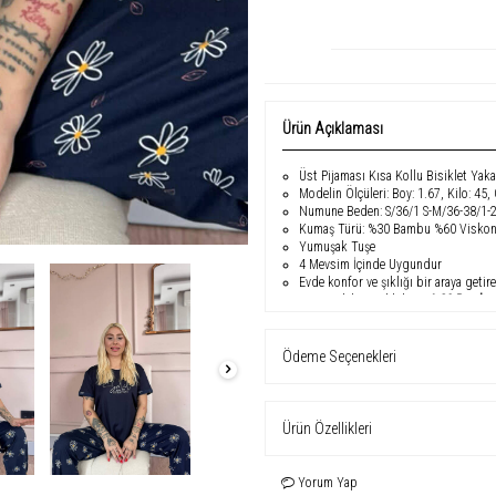
Ürün Açıklaması
Üst Pijaması Kısa Kollu Bisiklet Yak
Modelin Ölçüleri: Boy: 1.67, Kilo: 45,
Numune Beden: S/36/1 S-M/36-38/1-
Kumaş Türü: %30 Bambu %60 Viskon
Yumuşak Tuşe
4 Mevsim İçinde Uygundur
Evde konfor ve şıklığı bir araya getir
anınızı daha özel kılıyor.
%30 Bambu,
esnek
yapıya sahiptir, böylece vüc
ile hem klasik hem de modern bir sti
Ödeme Seçenekleri
Bu
premium pijama seti
,
bahar ve ya
Yumuşacık tuşesi
ile cildinizde pürü
katıyor.
Ürün Özellikleri
Öne Çıkan Özellikler
Lüks ve Yumuşak Dokunuş
: İpek
Yorum Yap
Premium Kumaş İçeriği
: %30 Bamb