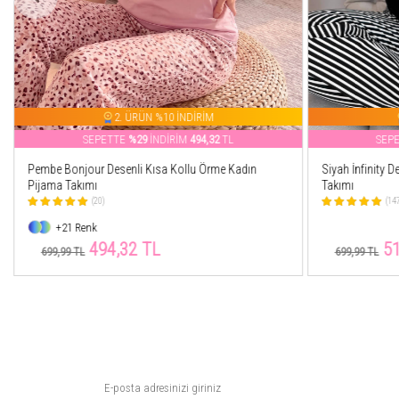
2. ÜRÜN %10 İNDİRİM
SEPETTE
%27
İNDİRİM
510,14
TL
SEP
Siyah İnfinity Desenli Bambu Kısa Kol Kadın Pijama
Mint Spring is 
Takımı
Kadın Pijama T
(147)
(52)
+21 Renk
510,14 TL
51
699,99 TL
699,99 TL