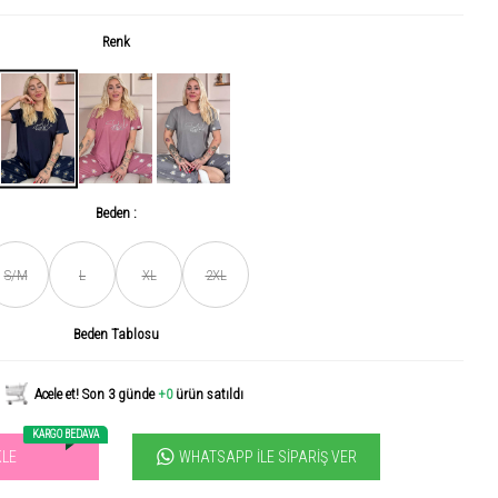
Renk
Beden :
S/M
L
XL
2XL
Son gün içerisinde
456
kişi tarafından incelendi!
Beden Tablosu
Acele et! Son 3 günde
+0
ürün satıldı
KARGO BEDAVA
WHATSAPP İLE SIPARIŞ VER
KLE
vilen ürün! 11.3B kişi favoriledi!
+1000
ürün satıldı