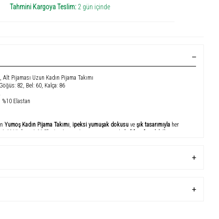
Tahmini Kargoya Teslim:
2 gün içinde
a, Alt Pijaması Uzun Kadın Pijama Takımı
 Göğüs: 82, Bel: 60, Kalça: 86
2
 %10 Elastan
en
Yumoş Kadın Pijama Takımı
,
ipeksi yumuşak dokusu
ve
şık tasarımıyla
her
 %60 Viskon, %10 Elastan
kumaş karışımı sayesinde
hafif, nefes alabilir ve
udunuza mükemmel uyum sağlar.
Kısa kollu bisiklet yaka üst
ve
tam boy pijama altı
l sunar.
z boyunca kullanım
için idealdir; nefes alan yapısıyla yaz aylarında serin tutar.
zsüz bir his bırakırken,
zarif çizgili tasarımı
pijama takımına şık bir dokunuş
si ve hafif kumaşıyla maksimum konfor sağlar.
u, %60 Viskon, %10 Elastan – esnek ve cilt dostu yapı.