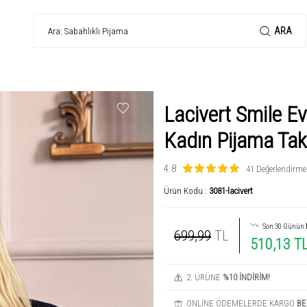
ARA
Lacivert Smile E
Kadın Pijama Tak
4.8
41 Değerlendirme
Ürün Kodu :
3081-lacivert
Son 30 Günün
699,99
TL
510,13 T
2. ÜRÜNE
%10 İNDİRİM!
ONLİNE ÖDEMELERDE KARGO
BE