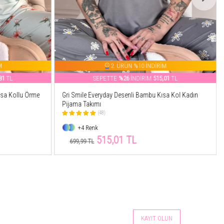
M
2. ÜRÜN %10 İNDİRİM
01
TL
SEPETTE
%32
İNDİRİM
443,51
TL
sa Kol Kadın
Kahve Leopar Baskılı Dantelli İp Askılı Örme Kadın
Pijama Takımı
(854)
+12 Renk
443,51 TL
649,99 TL
KAYIT OLUN