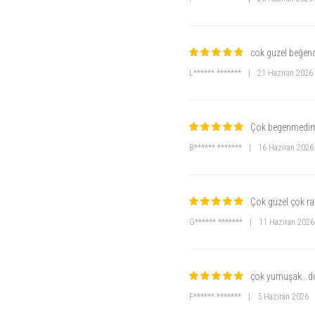
cok guzel beğen
L****** *******
|
21 Haziran 2026
Çok begenmedim 
B****** *******
|
16 Haziran 2026
Çok güzel çok ra
G****** *******
|
11 Haziran 2026
çok yumuşak...do
F****** *******
|
5 Haziran 2026