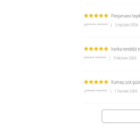
Penjamaevi teşe
H****** *******
|
5 Haziran 2026
harika tereddüt 
İ****** *******
|
3 Haziran 2026
Kumaşı çok güzel
J****** *******
|
1 Haziran 2026