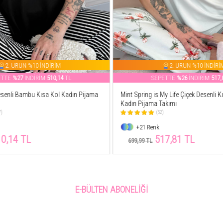
2. ÜRÜN %10 İNDİRİM
2. ÜRÜN %10 İNDİRİ
ETTE
%26
İNDİRİM
517,81
TL
SEPETTE
%26
İNDİRİM
515,
My Life Çiçek Desenli Kısa Kollu Örme
Gri Smile Everyday Desenli Bambu Kı
akımı
Pijama Takımı
(48)
+4 Renk
7,81 TL
515,01 TL
699,99 TL
E-BÜLTEN ABONELIĞI