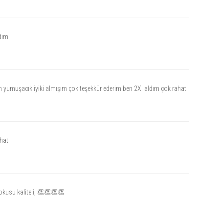
dim
yumuşacık iyiki almışım çok teşekkür ederim ben 2Xl aldım çok rahat
hat
kusu kaliteli, 👏👏👏👏