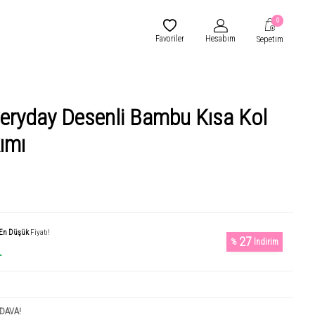
0
Favoriler
Hesabım
Sepetim
veryday Desenli Bambu Kısa Kol
ımı
En Düşük
Fiyatı!
27
%
İndirim
L
DAVA!