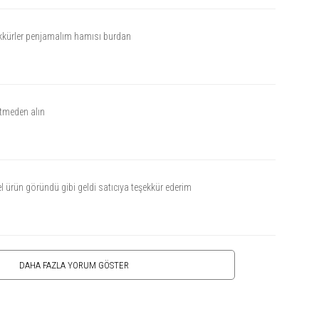
kkürler penjamalım hamısı burdan
etmeden alın
 ürün göründü gibi geldi satıcıya teşekkür ederim
DAHA FAZLA YORUM GÖSTER