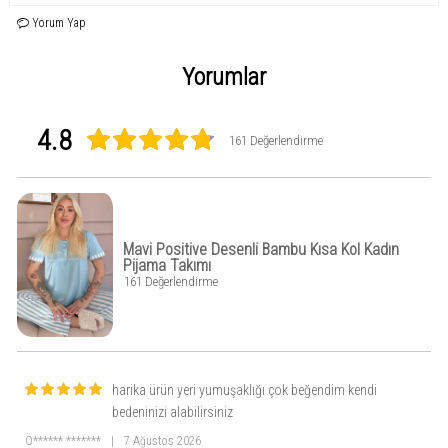
dokunuş ile dikkat çeker. Regular kesim, kısa kol ve bisiklet yaka özellikleri ile
rahat bir kullanım sunar. Uzun paçalı pantolonu ile evde rahat hareket etmeyi
Yorum Yap
sağlar, desenli ve renkli tasarımı ile ev giyiminde şıklığı ön plana çıkarır.
Yorumlar
4.8
161 Değerlendirme
Mavi Positive Desenli Bambu Kısa Kol Kadın
Pijama Takımı
161 Değerlendirme
harika ürün yeri yumuşaklığı çok beğendim kendi
bedeninizi alabilirsiniz
Ö****** *******
|
7 Ağustos 2026