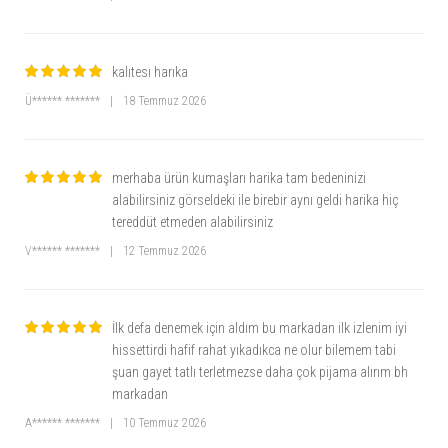
kalıtesı harıka
Ü****** *******
|
18 Temmuz 2026
merhaba ürün kumaşları harika tam bedeninizi
alabilirsiniz görseldeki ile birebir aynı geldi harika hiç
tereddüt etmeden alabilirsiniz
V****** *******
|
12 Temmuz 2026
İlk defa denemek için aldım bu markadan ilk izlenim iyi
hissettirdi hafif rahat yıkadıkca ne olur bilemem tabi
şuan gayet tatlı terletmezse daha çok pijama alırım bh
markadan
A****** *******
|
10 Temmuz 2026