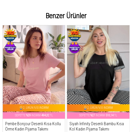
Benzer Ürünler
2. ÜRÜN %10 İNDİRİM
2. ÜRÜN %10 İNDİRİM
SEPETTE
%27
İNDİRİM
510,14
TL
SEPETTE
%26
İNDİRİM
517,81
TL
Siyah İnfinity Desenli Bambu Kısa
Mint Spring is My Life Çiçek Desenli
Kol Kadın Pijama Takımı
Kısa Kollu Örme Kadın Pijama