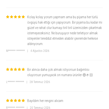
Kolay kolay yorum yapmam ama bu pijama her türlü
övgüyü hak ettiği için yapıyorum. Bir pijama bu kadar mi
güzel ve rahat olur kumaşı tiril tiril üzerinizden çıkartmak
istemeyeceksiniz. Ne buruşuyor nede terletiyor almak
isteyenler tereddüt etmeden alabilir çevremde herkese
aldırıyorum.
M****** *******
|
4 Ağustos 2026
Bir alınca daha çok almak istiyorsun bağımlısı
oluyorsun yumuşacık on numara ürünler 😍🤌🏻
L****** *******
|
28 Temmuz 2026
Bayıldım her rengini alıcam
R****** *******
|
20 Temmuz 2026