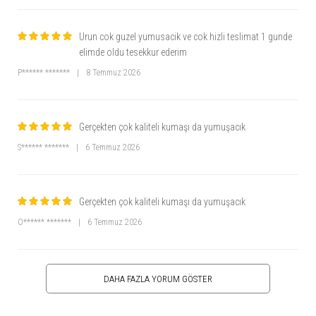
Urun cok guzel yumusacik ve cok hizli teslimat 1 gunde
elimde oldu tesekkur ederim
P****** *******
|
8 Temmuz 2026
Gerçekten çok kaliteli kumaşı da yumuşacık
S****** *******
|
6 Temmuz 2026
Gerçekten çok kaliteli kumaşı da yumuşacık
O****** *******
|
6 Temmuz 2026
DAHA FAZLA YORUM GÖSTER