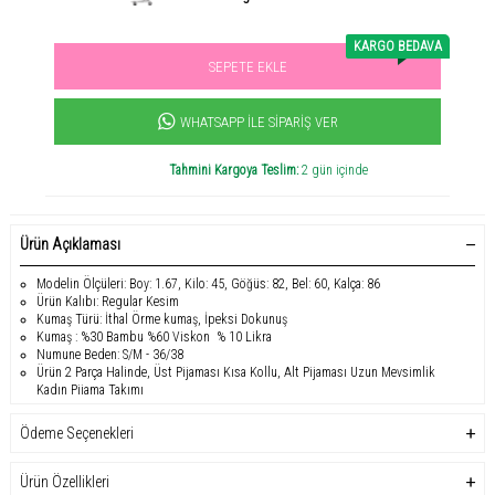
KARGO BEDAVA
SEPETE EKLE
Sevilen ürün! 11.3B kişi favoriledi!
+1668
ürün satıldı
WHATSAPP İLE SIPARIŞ VER
Tahmini Kargoya Teslim:
2 gün içinde
Ürün Açıklaması
Modelin Ölçüleri: Boy: 1.67, Kilo: 45, Göğüs: 82, Bel: 60, Kalça: 86
Ürün Kalıbı: Regular Kesim
Kumaş Türü: İthal Örme kumaş, İpeksi Dokunuş
Kumaş : %30 Bambu %60 Viskon % 10 Likra
Numune Beden: S/M - 36/38
Ürün 2 Parça Halinde, Üst Pijaması Kısa Kollu, Alt Pijaması Uzun Mevsimlik
Kadın Pijama Takımı
30 derecede hassas yıkama tavsiye edilir. Kurutma makinesine kurutmanız
tavsiye edilmez.
Ödeme Seçenekleri
Positive Desenli Bambu Kısa Kol Kadın Pijama Takımı, yüksek konfor ve şıklığı
bir araya getirir. Baharlık mevsime uygun bu set, %60 viskon, %30 bambu ve
%10 likra karışımı örme bambu kumaştan yapılmıştır, sağladığı yumuşak ipeksi
Ürün Özellikleri