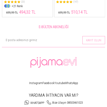
Takımı
(147)
(52)
+21 Renk
510,14 TL
517,81 TL
699,99 TL
699,99 TL
E-BÜLTEN ABONELIĞI
KAYIT OLUN
Instagram
Facebook
Youtube
WhatsApp
YARDIMA İHTİYACIN VAR MI?
Bize Ulaşın 08503461023
WHATSAPP