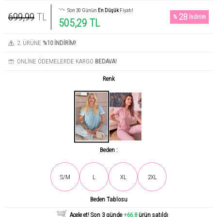
Son 30 Günün
En Düşük
Fiyatı!
699,99
TL
28
%
İndirim
505,29 TL
2. ÜRÜNE
%10 İNDİRİM!
ONLİNE ÖDEMELERDE KARGO
BEDAVA!
Renk
Beden :
Son gün içerisinde
1124
kişi tarafından incelendi!
S/M
L
XL
2XL
Beden Tablosu
Acele et! Son 3 günde
+66.8
ürün satıldı